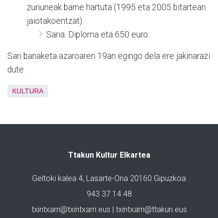
zuriuneak barne hartuta (1995 eta 2005 bitartean
jaiotakoentzat).
Saria: Diploma eta 650 euro.
Sari banaketa azaroaren 19an egingo dela ere jakinarazi
dute.
KULTURA
Ttakun Kultur Elkartea
Geltoki kalea 4, Lasarte-Oria 20160 Gipuzkoa
943 37 14 48
txintxarri@txintxarri.eus | txintxarri@ttakun.eus