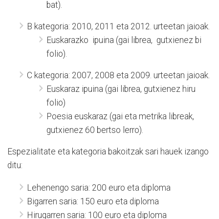
bat).
B kategoria: 2010, 2011 eta 2012. urteetan jaioak.
Euskarazko ipuina (gai librea, gutxienez bi
folio).
C kategoria: 2007, 2008 eta 2009. urteetan jaioak.
Euskaraz ipuina (gai librea, gutxienez hiru
folio)
Poesia euskaraz (gai eta metrika libreak,
gutxienez 60 bertso lerro).
Espezialitate eta kategoria bakoitzak sari hauek izango
ditu:
Lehenengo saria: 200 euro eta diploma
Bigarren saria: 150 euro eta diploma
Hirugarren saria: 100 euro eta diploma