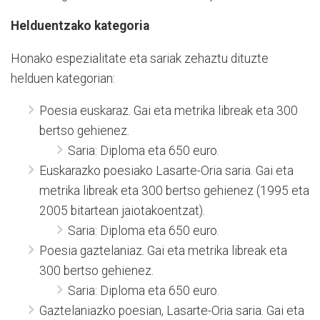
Helduentzako kategoria
Honako espezialitate eta sariak zehaztu dituzte
helduen kategorian:
Poesia euskaraz. Gai eta metrika libreak eta 300
bertso gehienez.
Saria: Diploma eta 650 euro.
Euskarazko poesiako Lasarte-Oria saria. Gai eta
metrika libreak eta 300 bertso gehienez (1995 eta
2005 bitartean jaiotakoentzat).
Saria: Diploma eta 650 euro.
Poesia gaztelaniaz. Gai eta metrika libreak eta
300 bertso gehienez.
Saria: Diploma eta 650 euro.
Gaztelaniazko poesian, Lasarte-Oria saria. Gai eta