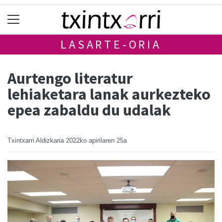
LASARTE-ORIA
Aurtengo literatur
lehiaketara lanak aurkezteko
epea zabaldu du udalak
Txintxarri Aldizkaria
2022ko apirilaren 25a