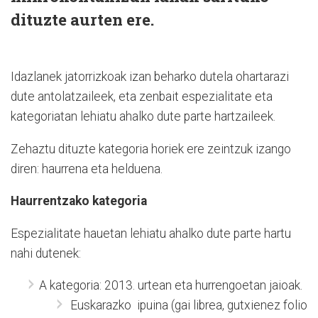
dituzte aurten ere.
Idazlanek jatorrizkoak izan beharko dutela ohartarazi
dute antolatzaileek, eta zenbait espezialitate eta
kategoriatan lehiatu ahalko dute parte hartzaileek.
Zehaztu dituzte kategoria horiek ere zeintzuk izango
diren: haurrena eta helduena.
Haurrentzako kategoria
Espezialitate hauetan lehiatu ahalko dute parte hartu
nahi dutenek:
A kategoria: 2013. urtean eta hurrengoetan jaioak.
Euskarazko ipuina (gai librea, gutxienez folio