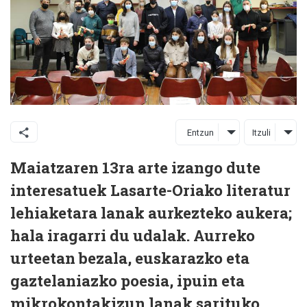
Entzun
Itzuli
Maiatzaren 13ra arte izango dute
interesatuek Lasarte-Oriako literatur
lehiaketara lanak aurkezteko aukera;
hala iragarri du udalak. Aurreko
urteetan bezala, euskarazko eta
gaztelaniazko poesia, ipuin eta
mikrokontakizun lanak sarituko