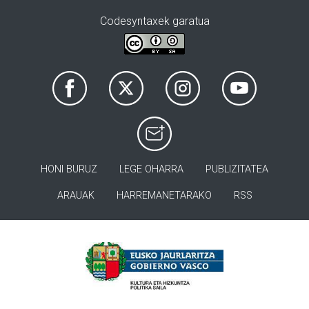
Codesyntaxek garatua
HONI BURUZ
LEGE OHARRA
PUBLIZITATEA
ARAUAK
HARREMANETARAKO
RSS