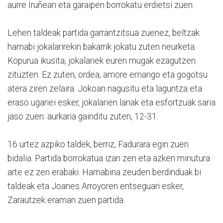
aurre Iruñean eta garaipen borrokatu erdietsi zuen.
Lehen taldeak partida garrantzitsua zuenez, beltzak
hamabi jokalarirekin bakarrik jokatu zuten neurketa.
Kopurua ikusita, jokalariek euren mugak ezagutzen
zituzten. Ez zuten, ordea, amore emango eta gogotsu
atera ziren zelaira. Jokoan nagusitu eta laguntza eta
eraso ugariei esker, jokalarien lanak eta esfortzuak saria
jaso zuen: aurkaria gainditu zuten, 12-31.
16 urtez azpiko taldek, berriz, Fadurara egin zuen
bidalia. Partida borrokatua izan zen eta azken minutura
arte ez zen erabaki. Hamabina zeuden berdinduak bi
taldeak eta Joanes Arroyoren entseguari esker,
Zarautzek eraman zuen partida.