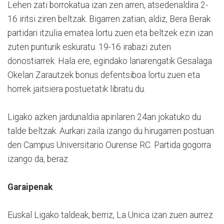
Lehen zati borrokatua izan zen arren, atsedenaldira 2-
16 iritsi ziren beltzak. Bigarren zatian, aldiz, Bera Berak
partidari itzulia ematea lortu zuen eta beltzek ezin izan
zuten punturik eskuratu. 19-16 irabazi zuten
donostiarrek. Hala ere, egindako lanarengatik Gesalaga
Okelan Zarautzek bonus defentsiboa lortu zuen eta
horrek jaitsiera postuetatik libratu du.
Ligako azken jardunaldia apirilaren 24an jokatuko du
talde beltzak. Aurkari zaila izango du hirugarren postuan
den Campus Universitario Ourense RC. Partida gogorra
izango da, beraz.
Garaipenak
Euskal Ligako taldeak, berriz, La Unica izan zuen aurrez