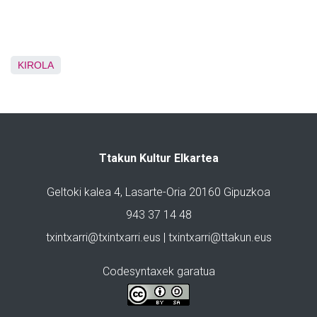
KIROLA
Ttakun Kultur Elkartea
Geltoki kalea 4, Lasarte-Oria 20160 Gipuzkoa
943 37 14 48
txintxarri@txintxarri.eus | txintxarri@ttakun.eus
Codesyntaxek garatua