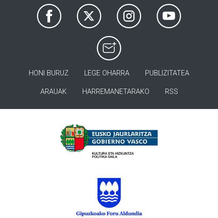
HONI BURUZ
LEGE OHARRA
PUBLIZITATEA
ARAUAK
HARREMANETARAKO
RSS