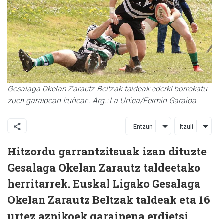
Gesalaga Okelan Zarautz Beltzak taldeak ederki borrokatu
zuen garaipean Iruñean. Arg.: La Unica/Fermin Garaioa
Entzun
Itzuli
Hitzordu garrantzitsuak izan dituzte
Gesalaga Okelan Zarautz taldeetako
herritarrek. Euskal Ligako Gesalaga
Okelan Zarautz Beltzak taldeak eta 16
urtez azpikoek garaipena erdietsi