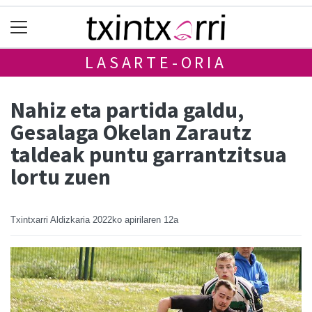
LASARTE-ORIA
Nahiz eta partida galdu,
Gesalaga Okelan Zarautz
taldeak puntu garrantzitsua
lortu zuen
Txintxarri Aldizkaria
2022ko apirilaren 12a