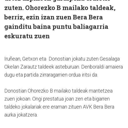
zuten. Ohorezko B mailako taldeak,
berriz, ezin izan zuen Bera Bera
gainditu baina puntu baliagarria
eskuratu zuen
Iruñean, Getxon eta Donostian jokatu zuten Gesalaga
Okelan Zarautz taldeek asteburuan. Denboraldi amaiera
dugu eta partida zirraragarrien ordua iritsi da.
Donostian Ohorezko B mailako taldeak mantetzea
zuen jokoan. Ongi prestatua joan zen eta bigarren
taldeko jokalariak ere eraman zituen AVK Bera Bera
aurka jokatzera.