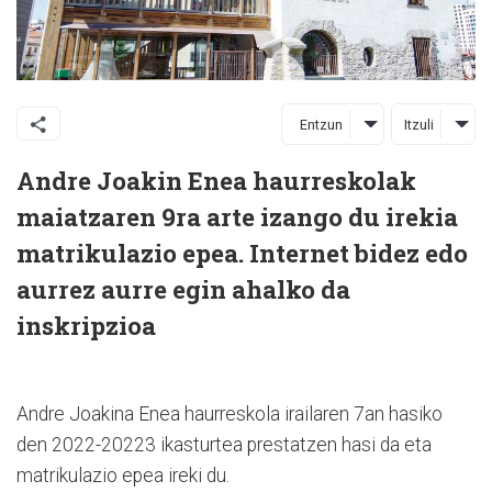
Entzun
Itzuli
Andre Joakin Enea haurreskolak
maiatzaren 9ra arte izango du irekia
matrikulazio epea. Internet bidez edo
aurrez aurre egin ahalko da
inskripzioa
Andre Joakina Enea haurreskola irailaren 7an hasiko
den 2022-20223 ikasturtea prestatzen hasi da eta
matrikulazio epea ireki du.