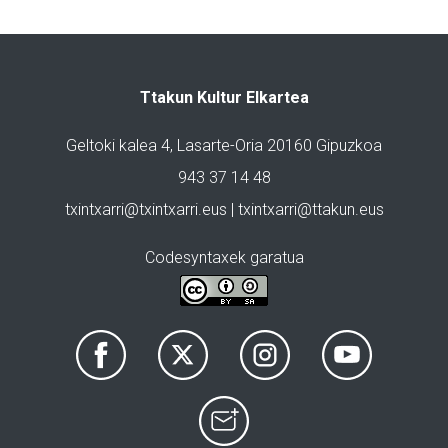
Ttakun Kultur Elkartea
Geltoki kalea 4, Lasarte-Oria 20160 Gipuzkoa
943 37 14 48
txintxarri@txintxarri.eus | txintxarri@ttakun.eus
Codesyntaxek garatua