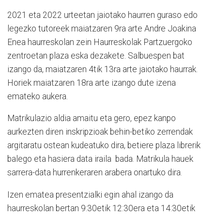
2021 eta 2022 urteetan jaiotako haurren guraso edo
legezko tutoreek maiatzaren 9ra arte Andre Joakina
Enea haurreskolan zein Haurreskolak Partzuergoko
zentroetan plaza eska dezakete. Salbuespen bat
izango da, maiatzaren 4tik 13ra arte jaiotako haurrak.
Horiek maiatzaren 18ra arte izango dute izena
emateko aukera.
Matrikulazio aldia amaitu eta gero, epez kanpo
aurkezten diren inskripzioak behin-betiko zerrendak
argitaratu ostean kudeatuko dira, betiere plaza librerik
balego eta hasiera data iraila bada. Matrikula hauek
sarrera-data hurrenkeraren arabera onartuko dira.
Izen ematea presentzialki egin ahal izango da
haurreskolan bertan 9:30etik 12:30era eta 14:30etik