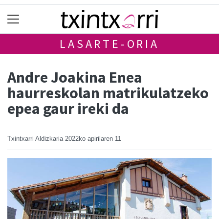
LASARTE-ORIA
Andre Joakina Enea
haurreskolan matrikulatzeko
epea gaur ireki da
Txintxarri Aldizkaria
2022ko apirilaren 11