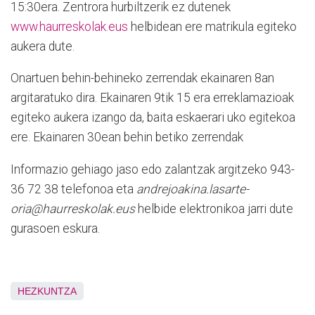
15:30era. Zentrora hurbiltzerik ez dutenek
www.haurreskolak.eus
helbidean ere matrikula egiteko
aukera dute.
Onartuen behin-behineko zerrendak ekainaren 8an
argitaratuko dira. Ekainaren 9tik 15 era erreklamazioak
egiteko aukera izango da, baita eskaerari uko egitekoa
ere. Ekainaren 30ean behin betiko zerrendak
Informazio gehiago jaso edo zalantzak argitzeko 943-
36 72 38 telefonoa eta
andrejoakina.lasarte-
oria@haurreskolak.eus
helbide elektronikoa jarri dute
gurasoen eskura.
HEZKUNTZA