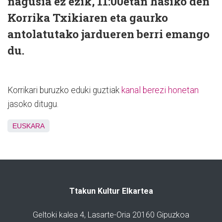
nagusia ez ezik, 11:00etan hasiko den
Korrika Txikiaren eta gaurko
antolatutako jardueren berri emango
du.
Korrikari buruzko eduki guztiak
kanal berezi honetan
jasoko ditugu.
EUSKARA
Ttakun Kultur Elkartea
Geltoki kalea 4, Lasarte-Oria 20160 Gipuzkoa