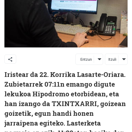
Entzun
Itzuli
Iristear da 22. Korrika Lasarte-Oriara.
Zubietarrek 07:11n emango digute
lekukoa Hipodromo etorbidean, eta
han izango da TXINTXARRI, goizean
goizetik, egun handi honen
jarraipena egiteko. Lasterketa