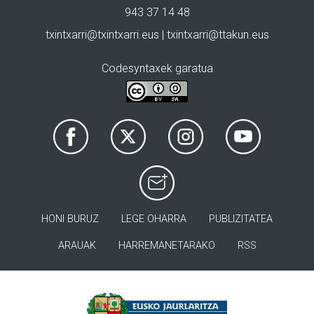
943 37 14 48
txintxarri@txintxarri.eus | txintxarri@ttakun.eus
Codesyntaxek garatua
HONI BURUZ
LEGE OHARRA
PUBLIZITATEA
ARAUAK
HARREMANETARAKO
RSS