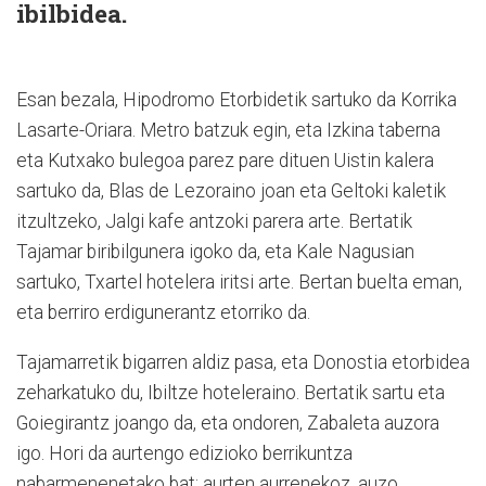
ibilbidea.
Esan bezala, Hipodromo Etorbidetik sartuko da Korrika
Lasarte-Oriara. Metro batzuk egin, eta Izkina taberna
eta Kutxako bulegoa parez pare dituen Uistin kalera
sartuko da, Blas de Lezoraino joan eta Geltoki kaletik
itzultzeko, Jalgi kafe antzoki parera arte. Bertatik
Tajamar biribilgunera igoko da, eta Kale Nagusian
sartuko, Txartel hotelera iritsi arte. Bertan buelta eman,
eta berriro erdigunerantz etorriko da.
Tajamarretik bigarren aldiz pasa, eta Donostia etorbidea
zeharkatuko du, Ibiltze hoteleraino. Bertatik sartu eta
Goiegirantz joango da, eta ondoren, Zabaleta auzora
igo. Hori da aurtengo edizioko berrikuntza
nabarmenenetako bat: aurten aurrenekoz, auzo