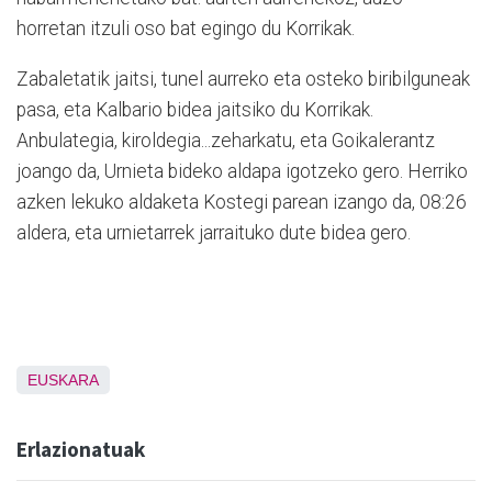
horretan itzuli oso bat egingo du Korrikak.
Zabaletatik jaitsi, tunel aurreko eta osteko biribilguneak
pasa, eta Kalbario bidea jaitsiko du Korrikak.
Anbulategia, kiroldegia...zeharkatu, eta Goikalerantz
joango da, Urnieta bideko aldapa igotzeko gero. Herriko
azken lekuko aldaketa Kostegi parean izango da, 08:26
aldera, eta urnietarrek jarraituko dute bidea gero.
EUSKARA
Erlazionatuak