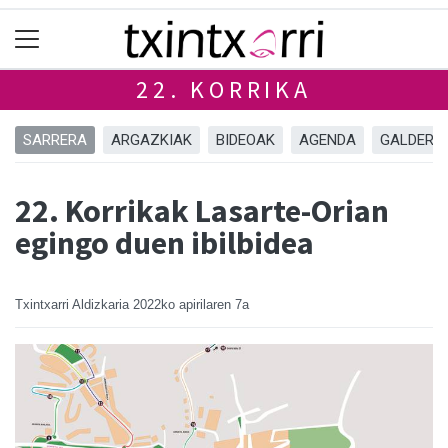
22. KORRIKA
SARRERA
ARGAZKIAK
BIDEOAK
AGENDA
GALDERA 
22. Korrikak Lasarte-Orian
egingo duen ibilbidea
Txintxarri Aldizkaria
2022ko apirilaren 7a