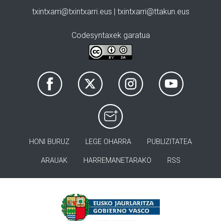
txintxarri@txintxarri.eus | txintxarri@ttakun.eus
Codesyntaxek garatua
HONI BURUZ
LEGE OHARRA
PUBLIZITATEA
ARAUAK
HARREMANETARAKO
RSS