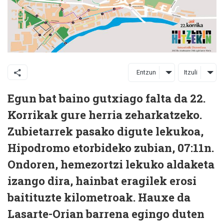
Entzun
Itzuli
Egun bat baino gutxiago falta da 22.
Korrikak gure herria zeharkatzeko.
Zubietarrek pasako digute lekukoa,
Hipodromo etorbideko zubian, 07:11n.
Ondoren, hemezortzi lekuko aldaketa
izango dira, hainbat eragilek erosi
baitituzte kilometroak. Hauxe da
Lasarte-Orian barrena egingo duten