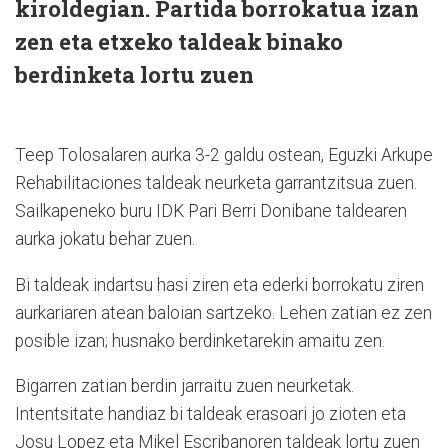
kiroldegian. Partida borrokatua izan
zen eta etxeko taldeak binako
berdinketa lortu zuen
Teep Tolosalaren aurka 3-2 galdu ostean, Eguzki Arkupe
Rehabilitaciones taldeak neurketa garrantzitsua zuen.
Sailkapeneko buru IDK Pari Berri Donibane taldearen
aurka jokatu behar zuen.
Bi taldeak indartsu hasi ziren eta ederki borrokatu ziren
aurkariaren atean baloian sartzeko. Lehen zatian ez zen
posible izan; husnako berdinketarekin amaitu zen.
Bigarren zatian berdin jarraitu zuen neurketak.
Intentsitate handiaz bi taldeak erasoari jo zioten eta
Josu Lopez eta Mikel Escribanoren taldeak lortu zuen