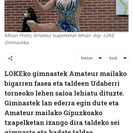
Mirian Prieto, Amateur txapelketan lehian. Arg.: LOKE
Gimnastika.
Entzun
Itzuli
LOKEko gimnastek Amateur mailako
bigarren fasea eta taldeen Udaberri
torneoko lehen saioa lehiatu dituzte.
Gimnastek lan ederra egin dute eta
Amateur mailako Gipuzkoako
txapelketan izango dira taldeko sei
gimnasta eta kadete taldea