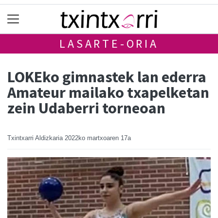
LASARTE-ORIA
LOKEko gimnastek lan ederra
Amateur mailako txapelketan
zein Udaberri torneoan
Txintxarri Aldizkaria
2022ko martxoaren 17a