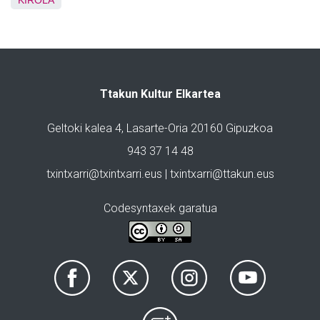
Ttakun Kultur Elkartea
Geltoki kalea 4, Lasarte-Oria 20160 Gipuzkoa
943 37 14 48
txintxarri@txintxarri.eus | txintxarri@ttakun.eus
Codesyntaxek garatua