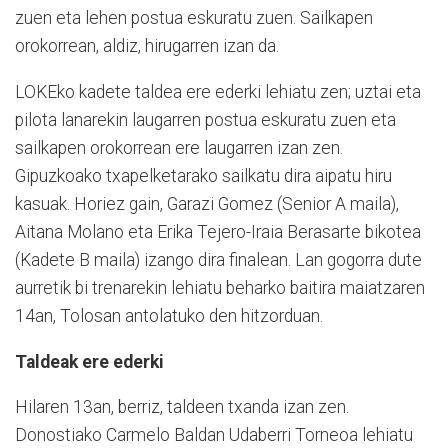
zuen eta lehen postua eskuratu zuen. Sailkapen
orokorrean, aldiz, hirugarren izan da.
LOKEko kadete taldea ere ederki lehiatu zen; uztai eta
pilota lanarekin laugarren postua eskuratu zuen eta
sailkapen orokorrean ere laugarren izan zen.
Gipuzkoako txapelketarako sailkatu dira aipatu hiru
kasuak. Horiez gain, Garazi Gomez (Senior A maila),
Aitana Molano eta Erika Tejero-Iraia Berasarte bikotea
(Kadete B maila) izango dira finalean. Lan gogorra dute
aurretik bi trenarekin lehiatu beharko baitira maiatzaren
14an, Tolosan antolatuko den hitzorduan.
Taldeak ere ederki
Hilaren 13an, berriz, taldeen txanda izan zen.
Donostiako Carmelo Baldan Udaberri Torneoa lehiatu