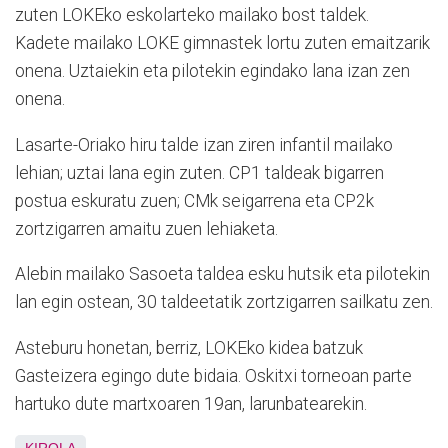
zuten LOKEko eskolarteko mailako bost taldek.
Kadete mailako LOKE gimnastek lortu zuten emaitzarik
onena. Uztaiekin eta pilotekin egindako lana izan zen
onena.
Lasarte-Oriako hiru talde izan ziren infantil mailako
lehian; uztai lana egin zuten. CP1 taldeak bigarren
postua eskuratu zuen; CMk seigarrena eta CP2k
zortzigarren amaitu zuen lehiaketa.
Alebin mailako Sasoeta taldea esku hutsik eta pilotekin
lan egin ostean, 30 taldeetatik zortzigarren sailkatu zen.
Asteburu honetan, berriz, LOKEko kidea batzuk
Gasteizera egingo dute bidaia. Oskitxi torneoan parte
hartuko dute martxoaren 19an, larunbatearekin.
KIROLA