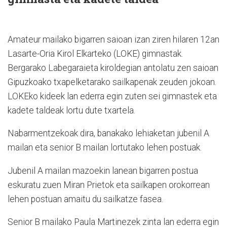
Amateur mailako bigarren saioan izan ziren hilaren 12an
Lasarte-Oria Kirol Elkarteko (LOKE) gimnastak.
Bergarako Labegaraieta kiroldegian antolatu zen saioan
Gipuzkoako txapelketarako sailkapenak zeuden jokoan.
LOKEko kideek lan ederra egin zuten sei gimnastek eta
kadete taldeak lortu dute txartela.
Nabarmentzekoak dira, banakako lehiaketan jubenil A
mailan eta senior B mailan lortutako lehen postuak.
Jubenil A mailan mazoekin lanean bigarren postua
eskuratu zuen Miran Prietok eta sailkapen orokorrean
lehen postuan amaitu du sailkatze fasea.
Senior B mailako Paula Martinezek zinta lan ederra egin