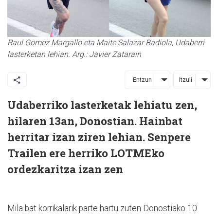
Raul Gomez Margallo eta Maite Salazar Badiola, Udaberri
lasterketan lehian. Arg.: Javier Zatarain
Entzun
Itzuli
Udaberriko lasterketak lehiatu zen,
hilaren 13an, Donostian. Hainbat
herritar izan ziren lehian. Senpere
Trailen ere herriko LOTMEko
ordezkaritza izan zen
Mila bat korrikalarik parte hartu zuten Donostiako 10