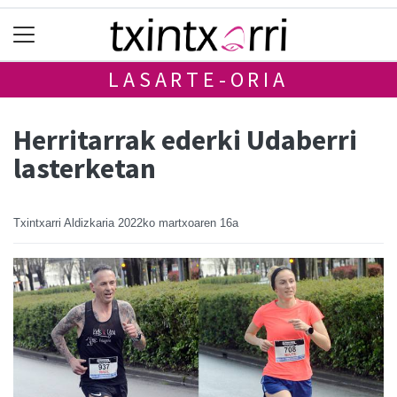
LASARTE-ORIA
Herritarrak ederki Udaberri
lasterketan
Txintxarri Aldizkaria
2022ko martxoaren 16a