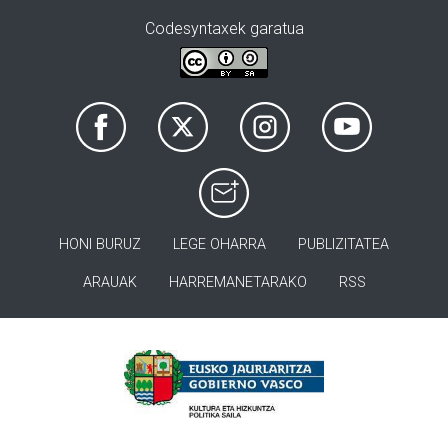
Codesyntaxek garatua
HONI BURUZ
LEGE OHARRA
PUBLIZITATEA
ARAUAK
HARREMANETARAKO
RSS