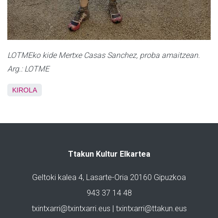
LOTMEko kide Mertxe Casas Sanchez, proba amaitzean.
Arg.: LOTME
KIROLA
Ttakun Kultur Elkartea
Geltoki kalea 4, Lasarte-Oria 20160 Gipuzkoa
943 37 14 48
txintxarri@txintxarri.eus | txintxarri@ttakun.eus