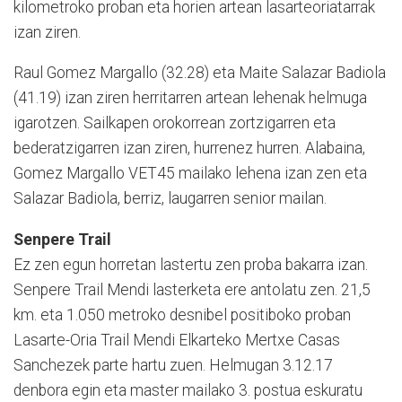
kilometroko proban eta horien artean lasarteoriatarrak
izan ziren.
Raul Gomez Margallo (32.28) eta Maite Salazar Badiola
(41.19) izan ziren herritarren artean lehenak helmuga
igarotzen. Sailkapen orokorrean zortzigarren eta
bederatzigarren izan ziren, hurrenez hurren. Alabaina,
Gomez Margallo VET45 mailako lehena izan zen eta
Salazar Badiola, berriz, laugarren senior mailan.
Senpere Trail
Ez zen egun horretan lastertu zen proba bakarra izan.
Senpere Trail Mendi lasterketa ere antolatu zen. 21,5
km. eta 1.050 metroko desnibel positiboko proban
Lasarte-Oria Trail Mendi Elkarteko Mertxe Casas
Sanchezek parte hartu zuen. Helmugan 3.12.17
denbora egin eta master mailako 3. postua eskuratu