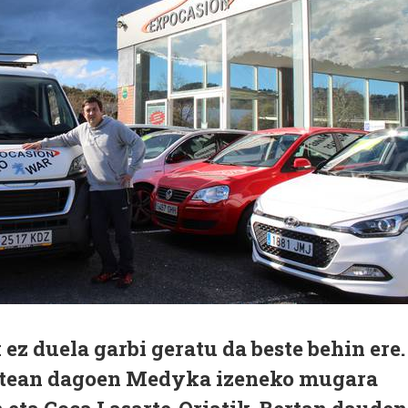
z duela garbi geratu da beste behin ere.
artean dagoen Medyka izeneko mugara