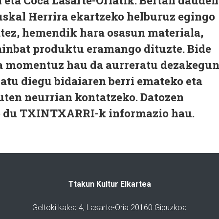
n eta Coca Lasarte-Oriatik. Bertan dauden
uskal Herrira ekartzeko helburuz egingo
batez, hemendik hara osasun materiala,
ainbat produktu eramango dituzte. Bide
eta momentuz hau da aurreratu dezakegu
atu diegu bidaiaren berri emateko eta
uten neurrian kontatzeko. Datozen
o du TXINTXARRI-k informazio hau.
Ttakun Kultur Elkartea
Geltoki kalea 4, Lasarte-Oria 20160 Gipuzkoa