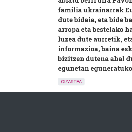
abiatu berri dira Pavo
familia ukrainarrak E
dute bidaia, eta bide 
arropa eta bestelako h
luzea dute aurretik, 
informazioa, baina esk
bizitzen dutena ahal d
egunetan eguneratuk
GIZARTEA