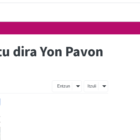
tu dira Yon Pavon
Entzun
Itzuli