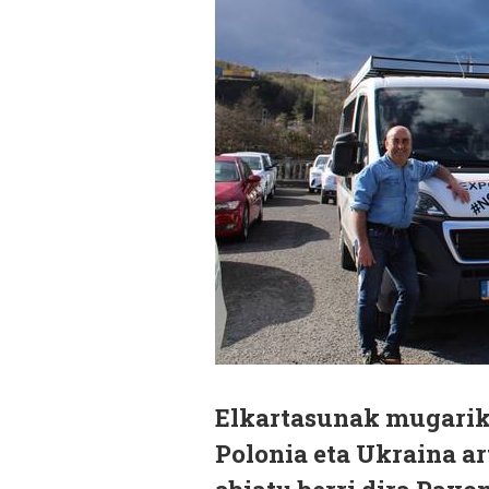
Elkartasunak mugarik e
Polonia eta Ukraina 