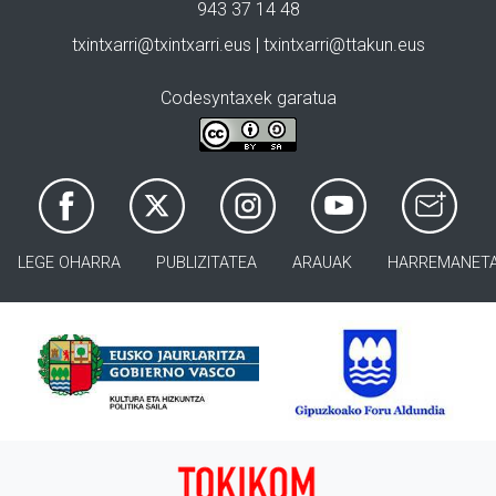
943 37 14 48
txintxarri@txintxarri.eus | txintxarri@ttakun.eus
Codesyntaxek garatua
LEGE OHARRA
PUBLIZITATEA
ARAUAK
HARREMANET