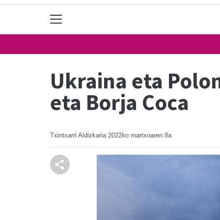
Ukraina eta Polo
eta Borja Coca
Txintxarri Aldizkaria
2022ko martxoaren 8a