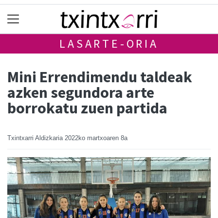
LASARTE-ORIA
Mini Errendimendu taldeak
azken segundora arte
borrokatu zuen partida
Txintxarri Aldizkaria
2022ko martxoaren 8a