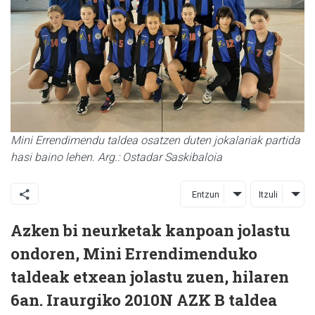
Mini Errendimendu taldea osatzen duten jokalariak partida
hasi baino lehen. Arg.: Ostadar Saskibaloia
Entzun
Itzuli
Azken bi neurketak kanpoan jolastu
ondoren, Mini Errendimenduko
taldeak etxean jolastu zuen, hilaren
6an. Iraurgiko 2010N AZK B taldea