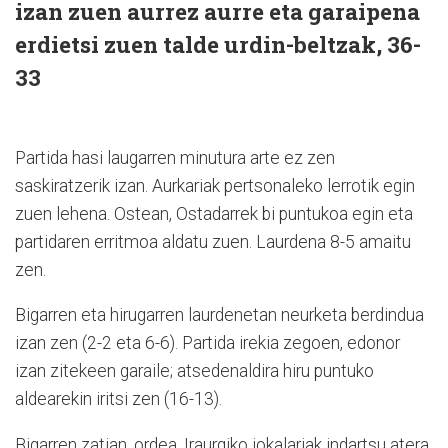
izan zuen aurrez aurre eta garaipena
erdietsi zuen talde urdin-beltzak, 36-
33
Partida hasi laugarren minutura arte ez zen
saskiratzerik izan. Aurkariak pertsonaleko lerrotik egin
zuen lehena. Ostean, Ostadarrek bi puntukoa egin eta
partidaren erritmoa aldatu zuen. Laurdena 8-5 amaitu
zen.
Bigarren eta hirugarren laurdenetan neurketa berdindua
izan zen (2-2 eta 6-6). Partida irekia zegoen, edonor
izan zitekeen garaile; atsedenaldira hiru puntuko
aldearekin iritsi zen (16-13).
Bigarren zatian, ordea, Iraurgiko jokalariak indartsu atera