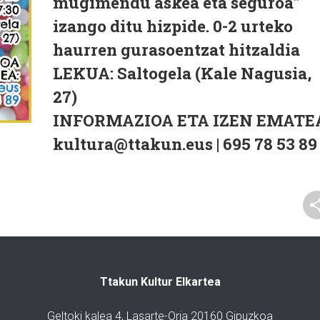
mugimendu askea eta seguroa"
izango ditu hizpide. 0-2 urteko
haurren gurasoentzat hitzaldia
LEKUA: Saltogela (Kale Nagusia,
27)
INFORMAZIOA ETA IZEN EMATE
kultura@ttakun.eus | 695 78 53 89
Ttakun Kultur Elkartea
Geltoki kalea 4, Lasarte-Oria 20160 Gipuzkoa