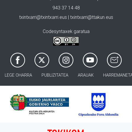
943 37 14 48
txintxarri@txintxarri.eus | txintxarri@ttakun.eus
Codesyntaxek garatua
LEGE OHARRA
PUBLIZITATEA
ARAUAK
HARREMANET