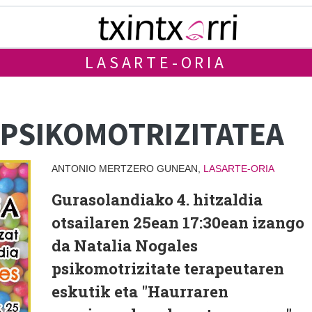
LASARTE-ORIA
 PSIKOMOTRIZITATEA
ANTONIO MERTZERO GUNEAN,
LASARTE-ORIA
Gurasolandiako 4. hitzaldia
otsailaren 25ean 17:30ean izango
da Natalia Nogales
psikomotrizitate terapeutaren
eskutik eta "Haurraren