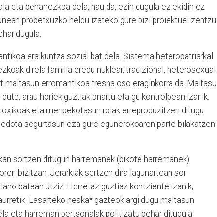
ala eta beharrezkoa dela, hau da, ezin dugula ez ekidin ez
izunean probetxuzko heldu izateko gure bizi proiektuei zentzu
ehar dugula.
tikoa eraikuntza sozial bat dela. Sistema heteropatriarkal
zkoak direla familia eredu nuklear, tradizional, heterosexual
maitasun erromantikoa tresna oso eraginkorra da. Maitasu
dute, arau horiek guztiak onartu eta gu kontrolpean izanik.
 toxikoak eta menpekotasun rolak erreproduzitzen ditugu.
 edota segurtasun eza gure egunerokoaren parte bilakatzen
kan sortzen ditugun harremanek (bikote harremanek)
ren bizitzan. Jerarkiak sortzen dira lagunartean sor
ano batean utziz. Horretaz guztiaz kontziente izanik,
aurretik. Lasarteko neska* gazteok argi dugu maitasun
la eta harreman pertsonalak politizatu behar ditugula.