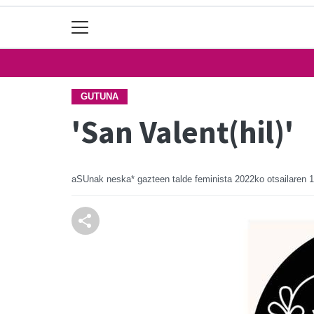
GUTUNA
'San Valent(hil)'
aSUnak neska* gazteen talde feminista
2022ko otsailaren 