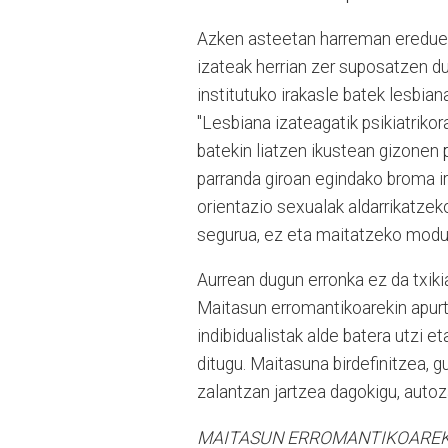
Azken asteetan harreman ereduez 
izateak herrian zer suposatzen du
institutuko irakasle batek lesbia
"Lesbiana izateagatik psikiatrik
batekin liatzen ikustean gizonen 
parranda giroan egindako broma i
orientazio sexualak aldarrikatzeko
segurua, ez eta maitatzeko mod
Aurrean dugun erronka ez da txiki
Maitasun erromantikoarekin apur
indibidualistak alde batera utzi e
ditugu. Maitasuna birdefinitzea, g
zalantzan jartzea dagokigu, autoza
MAITASUN ERROMANTIKOAREKI