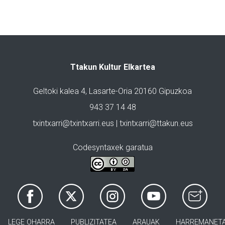
Ttakun Kultur Elkartea
Geltoki kalea 4, Lasarte-Oria 20160 Gipuzkoa
943 37 14 48
txintxarri@txintxarri.eus | txintxarri@ttakun.eus
Codesyntaxek garatua
LEGE OHARRA
PUBLIZITATEA
ARAUAK
HARREMANET