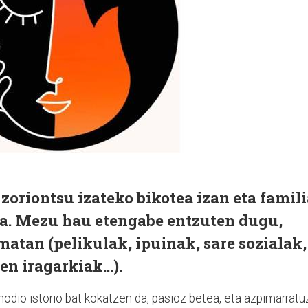
 zoriontsu izateko bikotea izan eta famil
la. Mezu hau etengabe entzuten dugu,
atan (pelikulak, ipuinak, sare sozialak,
n iragarkiak...).
odio istorio bat kokatzen da, pasioz betea, eta azpimarratu