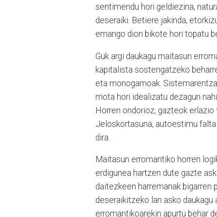
sentimendu hori geldiezina, natur
deseraiki. Betiere jakinda, etork
emango dion bikote hori topatu b
Guk argi daukagu maitasun erroman
kapitalista sostengatzeko beharre
eta monogamoak. Sistemarentzat 
mota hori idealizatu dezagun nahi 
Horren ondorioz, gazteok erlazio
Jeloskortasuna, autoestimu falta
dira.
Maitasun erromantiko horren logi
erdigunea hartzen dute gazte asko
daitezkeen harremanak bigarren pl
deseraikitzeko lan asko daukagu 
erromantikoarekin apurtu behar de