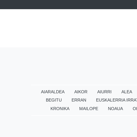
AIARALDEA
AIKOR
AIURRI
ALEA
BEGITU
ERRAN
EUSKALERRIA IRRA
KRONIKA
MAILOPE
NOAUA
O