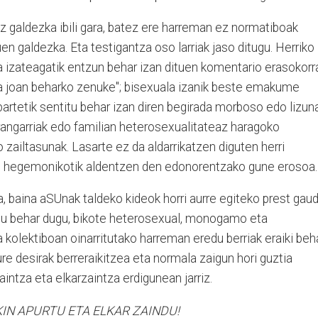
galdezka ibili gara, batez ere harreman ez normatiboak
en galdezka. Eta testigantza oso larriak jaso ditugu. Herriko
na izateagatik entzun behar izan dituen komentario erasokorr
ora joan beharko zenuke"; bisexuala izanik beste emakume
partetik sentitu behar izan diren begirada morboso edo lizun
rangarriak edo familian heterosexualitateaz haragoko
 zailtasunak. Lasarte ez da aldarrikatzen diguten herri
u hegemonikotik aldentzen den edonorentzako gune erosoa.
a, baina aSUnak taldeko kideok horri aurre egiteko prest gaud
tu behar dugu, bikote heterosexual, monogamo eta
ta kolektiboan oinarritutako harreman eredu berriak eraiki beh
ure desirak berreraikitzea eta normala zaigun hori guztia
intza eta elkarzaintza erdigunean jarriz.
N APURTU ETA ELKAR ZAINDU!