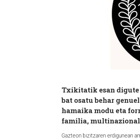
Txikitatik esan digute
bat osatu behar genue
hamaika modu eta form
familia, multinazionale
Gazteon bizitzaren erdigunean am