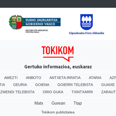
Gertuko informazioa, euskaraz
AMEZTI
ANBOTO
ANTXETA IRRATIA
ATARIA
AZP
TIA
GEURIA
GOIENA
GOIERRI TELEBISTA
GUAIXE
IZMENDI TELEBISTA
ORIO GUKA
TXINTXARRI
ZARAUT
Matx
Gurean
Ttap
Tokikom publizitatea