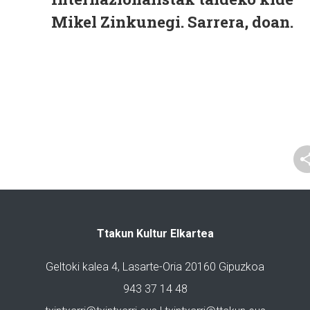
Mikel Zinkunegi. Sarrera, doan.
Ttakun Kultur Elkartea
Geltoki kalea 4, Lasarte-Oria 20160 Gipuzkoa
943 37 14 48