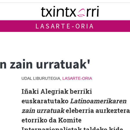
LASARTE-ORIA
n zain urratuak'
UDAL LIBURUTEGIA,
LASARTE-ORIA
Iñaki Alegriak berriki
euskaratutako
Latinoamerikaren
zain urratuak
eleberria aurkeztera
etorriko da Komite
Internazionalistak taldeko kide