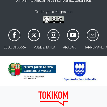
txintxarri@txintxarri.eus | txintxarri@ttakun.eus
Codesyntaxek garatua
LEGE OHARRA
PUBLIZITATEA
ARAUAK
HARREMANET