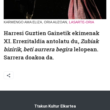
KARMENGO AMA ELIZA, ORIA AUZOAN,
LASARTE-ORIA
Harresi Guztien Gainetik ekimenak
XI. Errezitaldia antolatu du,
Zubiak
bizirik, beti aurrera begira
lelopean.
Sarrera doakoa da.
Ttakun Kultur Elkartea