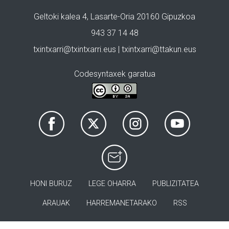
Geltoki kalea 4, Lasarte-Oria 20160 Gipuzkoa
943 37 14 48
txintxarri@txintxarri.eus | txintxarri@ttakun.eus
Codesyntaxek garatua
HONI BURUZ
LEGE OHARRA
PUBLIZITATEA
ARAUAK
HARREMANETARAKO
RSS