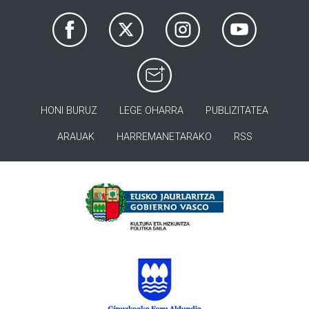
HONI BURUZ
LEGE OHARRA
PUBLIZITATEA
ARAUAK
HARREMANETARAKO
RSS