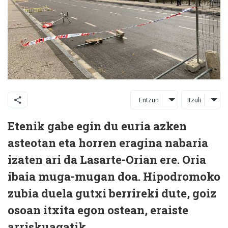
Entzun
Itzuli
Etenik gabe egin du euria azken
asteotan eta horren eragina nabaria
izaten ari da Lasarte-Orian ere. Oria
ibaia muga-mugan doa. Hipodromoko
zubia duela gutxi berrireki dute, goiz
osoan itxita egon ostean, eraiste
arriskuagatik.