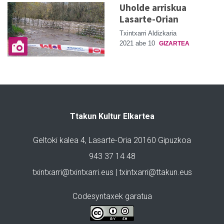
Uholde arriskua
Lasarte-Orian
Txintxarri Aldizkaria
2021 abe 10
GIZARTEA
Ttakun Kultur Elkartea
Geltoki kalea 4, Lasarte-Oria 20160 Gipuzkoa
943 37 14 48
txintxarri@txintxarri.eus | txintxarri@ttakun.eus
Codesyntaxek garatua