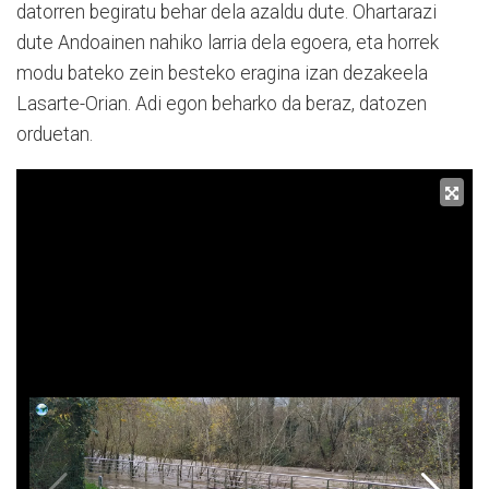
datorren begiratu behar dela azaldu dute. Ohartarazi
dute Andoainen nahiko larria dela egoera, eta horrek
modu bateko zein besteko eragina izan dezakeela
Lasarte-Orian. Adi egon beharko da beraz, datozen
orduetan.