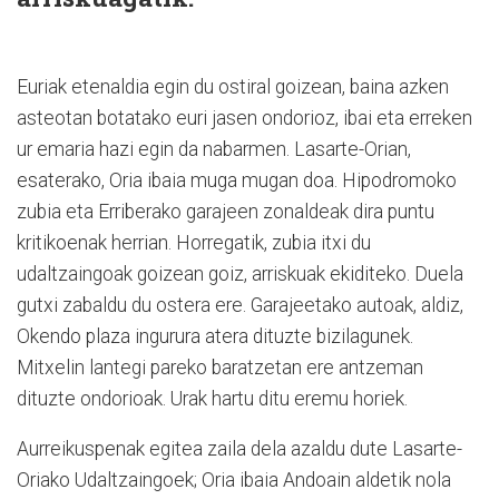
Euriak etenaldia egin du ostiral goizean, baina azken
asteotan botatako euri jasen ondorioz, ibai eta erreken
ur emaria hazi egin da nabarmen. Lasarte-Orian,
esaterako, Oria ibaia muga mugan doa. Hipodromoko
zubia eta Erriberako garajeen zonaldeak dira puntu
kritikoenak herrian. Horregatik, zubia itxi du
udaltzaingoak goizean goiz, arriskuak ekiditeko. Duela
gutxi zabaldu du ostera ere. Garajeetako autoak, aldiz,
Okendo plaza ingurura atera dituzte bizilagunek.
Mitxelin lantegi pareko baratzetan ere antzeman
dituzte ondorioak. Urak hartu ditu eremu horiek.
Aurreikuspenak egitea zaila dela azaldu dute Lasarte-
Oriako Udaltzaingoek; Oria ibaia Andoain aldetik nola