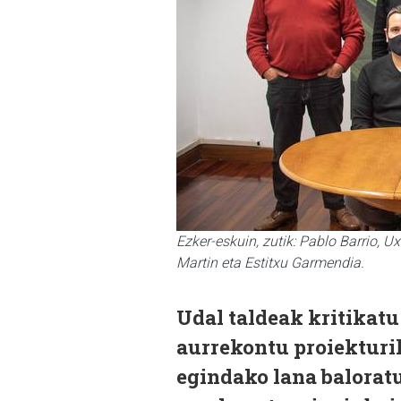
Ezker-eskuin, zutik: Pablo Barrio, U
Martin eta Estitxu Garmendia.
Udal taldeak kritikat
aurrekontu proiekturik
egindako lana baloratu