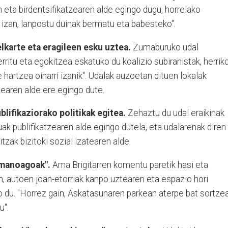
n eta birdentsifikatzearen alde egingo dugu, horrelako
zan, lanpostu duinak bermatu eta babesteko".
elkarte eta eragileen esku uztea.
Zumaburuko udal
rritu eta egokitzea eskatuko du koalizio subiranistak, herrik
 hartzea oinarri izanik". Udalak auzoetan dituen lokalak
zearen alde ere egingo dute.
blifikaziorako politikak egitea.
Zehaztu du udal eraikinak
uak publifikatzearen alde egingo dutela, eta udalarenak diren
zak bizitoki sozial izatearen alde.
umanoagoak".
Ama Brigitarren komentu paretik hasi eta
an, autoen joan-etorriak kanpo uztearen eta espazio hori
 du. "Horrez gain, Askatasunaren parkean aterpe bat sortze
u".