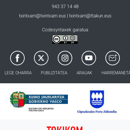
943 37 14 48
txintxarri@txintxarri.eus | txintxarri@ttakun.eus
Codesyntaxek garatua
LEGE OHARRA
PUBLIZITATEA
ARAUAK
HARREMANET