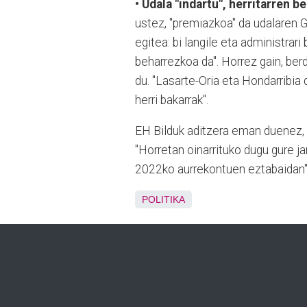
• Udala "indartu", herritarren 
ustez, "premiazkoa" da udalaren 
egitea: bi langile eta administrar
beharrezkoa da". Horrez gain, ber
du. "Lasarte-Oria eta Hondarribia
herri bakarrak".
EH Bilduk aditzera eman duenez, "
"Horretan oinarrituko dugu gure ja
2022ko aurrekontuen eztabaidan"
POLITIKA