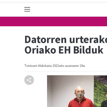
Datorren urterako
Oriako EH Bilduk
Txintxarri Aldizkaria
2021eko azaroaren 24a