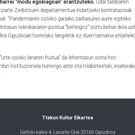
beharrei "modu egokiagoan" erantzuteko.
Udal taldearen
Gizarte Zerbitzuen departamentua indartzeko kontratazioak
i bat. "Pandemiaren osteko garaiko zailtasunei aurre egiteko
dintasun teknikariaren postua "behingoz" sortu behar dela us
 dira Gipuzkoan horrelako langilerik ez duen tamaina ertainek
urte osoko lanaren fruitua" da lehentasun sorta hori.
rdun instituzionala hurrengo aste eta hilabeteetan; esaterak
.
Ttakun Kultur Elkartea
Geltoki kalea 4, Lasarte-Oria 20160 Gipuzkoa