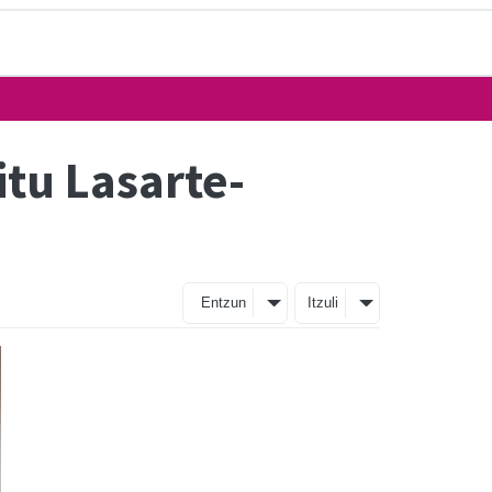
itu Lasarte-
Entzun
Itzuli