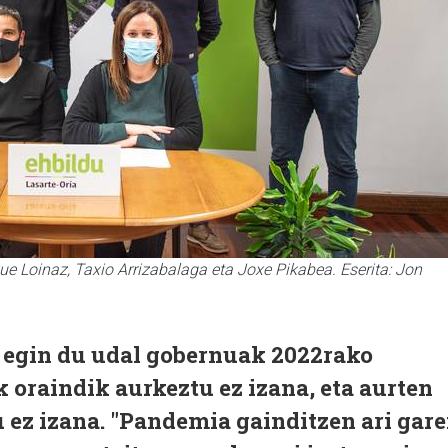
xue Loinaz, Taxio Arrizabalaga eta Joxe Pikabea. Eserita: Jon
u egin du udal gobernuak 2022rako
 oraindik aurkeztu ez izana, eta aurten
 ez izana. "Pandemia gainditzen ari gar