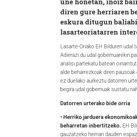
une honetan, inoiz bai
diren gure herriaren b
eskura ditugun baliabi
lasarteoriatarren inter
Lasarte-Oriako EH Bilduren udal t
Adierazi du udal gobernuarekin pa
analisi partekatu batean oinarritut
alde beharrezkoak diren pausoak e
ez duelako aurkeztu datorren urte
begira udal gobernuak sustatu nah
Datorren urterako bide orria
• Herriko jarduera ekonomikoak
beharretan inbertitzeko.
EH Bil
gauzatzeko herrian dauden espazi