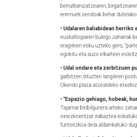
berrurbanizatzearen, birgaitzeare
eremuek sendoak behar dutelako i
• Udalaren baliabidean herriko 
euskaltegiaren bulego zaharrak be
eragileen esku uzteko gero, "parte
egokitu eta auzo elkarteei esleit
• Udal ondare eta zerbitzuen pu
garbitzen dituzten langileen post
Okendo plaza atzealdeko etxebizit
• "Espazio gehiago, hobeak, h
Tajamar biribilgunera arteko zati
oinezkoentzat irabaztea eskatuko
funtsezkoa dela aldarrikatuko dug