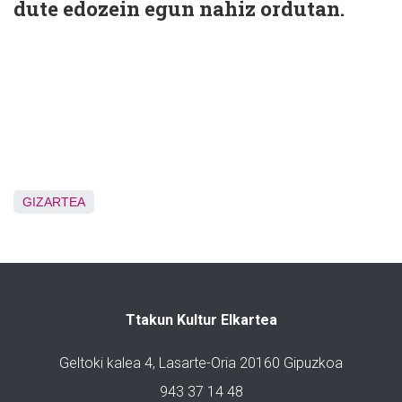
dute edozein egun nahiz ordutan.
GIZARTEA
Ttakun Kultur Elkartea
Geltoki kalea 4, Lasarte-Oria 20160 Gipuzkoa
943 37 14 48