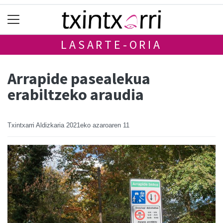
LASARTE-ORIA
Arrapide pasealekua
erabiltzeko araudia
Txintxarri Aldizkaria
2021eko azaroaren 11