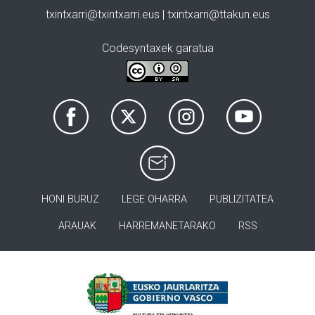
txintxarri@txintxarri.eus | txintxarri@ttakun.eus
Codesyntaxek garatua
HONI BURUZ
LEGE OHARRA
PUBLIZITATEA
ARAUAK
HARREMANETARAKO
RSS