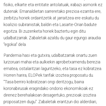
fisiko, elkarte eta entitate antolatuak, irabazi asmorik ez
dutenak. Emanaldietan sarreretako prezioa ezarrita ere,
zerbitzu horiek ordaintzetik at jarraitzea ere eskatu du
koalizio subiranistak, baldin eta Lasarte-Orian badute
egoitza. Bi zuzenketa horiek baztertu egin ditu
udalbatzarrak. Zabaletak azaldu du gaur egungo araudia
"egokia" dela.
Pandemia hasi eta gutxira, udalbatzarrak onartu zuen
lurzoruari mahai eta aulkiekin aprobetxamendu berezia
ematea, ostalaritzari laguntzeko, eta tasa ez kobratzea.
Horren harira, ELOPek tarifak izoztea proposatu du.
"Tasa berriro kobratzeari ongi deritzogu, baina
koronabirusak eragindako ondorio ekonomikoak ez
direnez berehalakoan desagertuko, prezioak izoztea
proposatzen dugu". Zabaletak erantzun dio alderdiari,