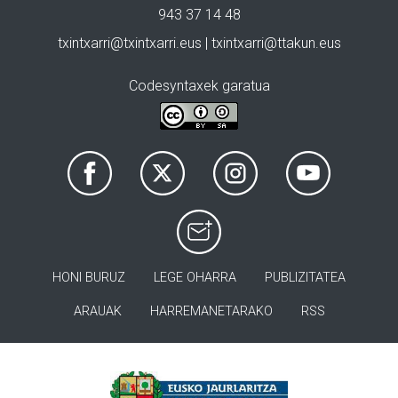
943 37 14 48
txintxarri@txintxarri.eus | txintxarri@ttakun.eus
Codesyntaxek garatua
HONI BURUZ
LEGE OHARRA
PUBLIZITATEA
ARAUAK
HARREMANETARAKO
RSS