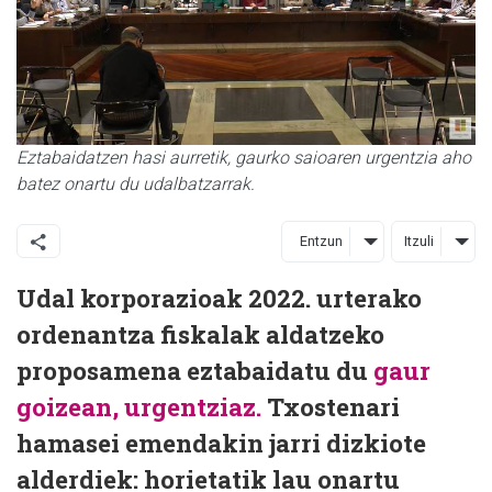
Eztabaidatzen hasi aurretik, gaurko saioaren urgentzia aho
batez onartu du udalbatzarrak.
Entzun
Itzuli
Udal korporazioak 2022. urterako
ordenantza fiskalak aldatzeko
proposamena eztabaidatu du
gaur
goizean, urgentziaz.
Txostenari
hamasei emendakin jarri dizkiote
alderdiek: horietatik lau onartu