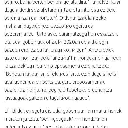
berriro, baina bertan behera geratu dira. "Tamalez, ikusi
dugu alderdi sozialistaren iritzia eta interesa ez dela
berdina izan gai horietan". Ordenantzak lantzeko
mahaiari dagokionez, eszeptiko agertu da
bozeramailea: "Urte asko daramatzagu hori eskatzen,
eta udal gobernuak ofizialki 2020an deialdia egin
bazuen ere, ez du lan eraginkorrik egin". Antxordokik
uste du hori izan dela "aitzakia" hiri hondakinen gainean
jeltzaleek egin duten proposamena ez onartzeko.
"Benetan lanean ari direla ikusi arte, ezin dugu sinetsi
udal gobernuaren bertsioa; gure proposamenak
baztertuz, herritarrei begira urtebeteko ordenantza
justuagoak galtzen ditugulakoan gaude".
EH Bilduk erregutu dio udal gobernuari lan mahai horiek
martxan jartzea, "behingoagatik", hiri hondakinen
ordenantzaz gain, "beste batzuk ere jorratu behar