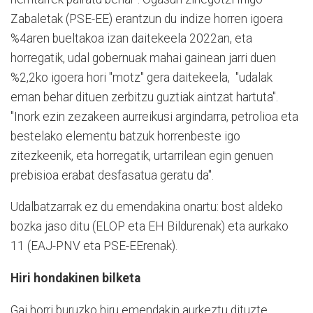
Zabaletak (PSE-EE) erantzun du indize horren igoera
%4aren bueltakoa izan daitekeela 2022an, eta
horregatik, udal gobernuak mahai gainean jarri duen
%2,2ko igoera hori "motz" gera daitekeela, "udalak
eman behar dituen zerbitzu guztiak aintzat hartuta".
"Inork ezin zezakeen aurreikusi argindarra, petrolioa eta
bestelako elementu batzuk horrenbeste igo
zitezkeenik, eta horregatik, urtarrilean egin genuen
prebisioa erabat desfasatua geratu da".
Udalbatzarrak ez du emendakina onartu: bost aldeko
bozka jaso ditu (ELOP eta EH Bildurenak) eta aurkako
11 (EAJ-PNV eta PSE-EErenak).
Hiri hondakinen bilketa
Gai horri buruzko hiru emendakin aurkeztu dituzte