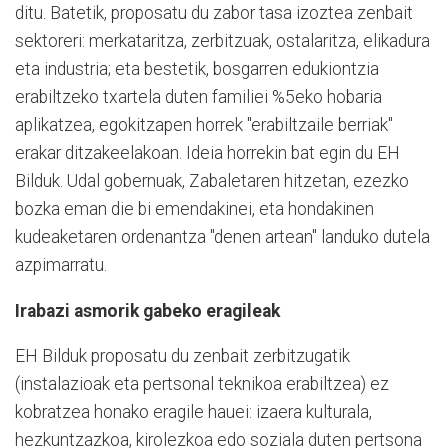
ditu. Batetik, proposatu du zabor tasa izoztea zenbait
sektoreri: merkataritza, zerbitzuak, ostalaritza, elikadura
eta industria; eta bestetik, bosgarren edukiontzia
erabiltzeko txartela duten familiei %5eko hobaria
aplikatzea, egokitzapen horrek "erabiltzaile berriak"
erakar ditzakeelakoan. Ideia horrekin bat egin du EH
Bilduk. Udal gobernuak, Zabaletaren hitzetan, ezezko
bozka eman die bi emendakinei, eta hondakinen
kudeaketaren ordenantza "denen artean" landuko dutela
azpimarratu.
Irabazi asmorik gabeko eragileak
EH Bilduk proposatu du zenbait zerbitzugatik
(instalazioak eta pertsonal teknikoa erabiltzea) ez
kobratzea honako eragile hauei: izaera kulturala,
hezkuntzazkoa, kirolezkoa edo soziala duten pertsona