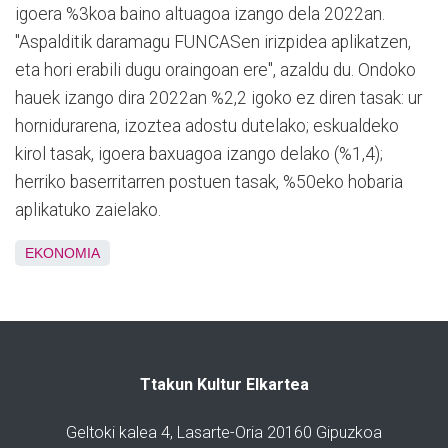
igoera %3koa baino altuagoa izango dela 2022an.
"Aspalditik daramagu FUNCASen irizpidea aplikatzen,
eta hori erabili dugu oraingoan ere", azaldu du. Ondoko
hauek izango dira 2022an %2,2 igoko ez diren tasak: ur
hornidurarena, izoztea adostu dutelako; eskualdeko
kirol tasak, igoera baxuagoa izango delako (%1,4);
herriko baserritarren postuen tasak, %50eko hobaria
aplikatuko zaielako.
EKONOMIA
Ttakun Kultur Elkartea
Geltoki kalea 4, Lasarte-Oria 20160 Gipuzkoa