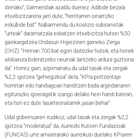
direlako", Garmendiak azaldu duenez. Adibide bezala
etxebizitzarena jarri dute, "herritarren oinarrizko
eskubide bat". Nabarmendu du koalizio subiranistak
"urteak" daramatzala eskatzen etxebizitza hutsei %50
gainkargatzea Ondasun Higiezinen gaineko Zerga
(OHZ). "Herrian 700 bat egon daitezke hutsik, eta horiek
alokairura bideratzeko neurriak lantzeko ardura guztiona
da". Horrez gain, azpimarratu du udal tasak eta zergak
%2,2 igotzea "gehiegizkoa" dela, "KPIa portzentaje
horretan edo handiagoan handitzen bada argindarraren
egiturazko igoeragatik izango delako hein handi batean,
eta hori ez dute lasarteoriatarrek jasan behar".
Udal gobernuaren irudikoz, udal tasak eta zergak %2,2
igotzea "moderatua" da, Aurrezki Kutxen Fundazioak
(FUNCAS) urte amaierarako aurreikusi duelako KPIaren