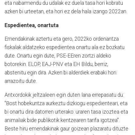
eta nabarmendu du udalak ez duela tasa hori kobratu
azken bi urteetan, eta hori ez dela hala izango 2022an.
Espedientea, onartuta
Emendakinak aztertu eta gero, 2022ko ordenantza
fiskalak aldatzeko espedientea onartu ala ez bozkatu
dute. Onartu egin dute, PSE-EEren zortzi aldeko
botorekin. ELOP, EAJ-PNV eta EH Bildu, berriz,
abstenitu egin dira. Azken bi alderdiek erabaki hori
arrazoitu dute.
Antxordokik jeltzaleen egin duten lana errepasatu du:
"Bost hobekuntza aurkeztu dizkiogu espedienteari, eta
bi onartu dira datorren urterako: uraren tasa izoztea eta
animaliak bide publikotik kentzearen tarifa igotzea".
Beste hiru emendakinak gaur goizean plazaratu dituzte