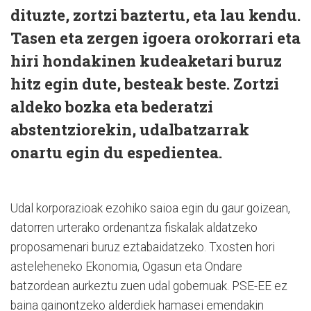
dituzte, zortzi baztertu, eta lau kendu.
Tasen eta zergen igoera orokorrari eta
hiri hondakinen kudeaketari buruz
hitz egin dute, besteak beste. Zortzi
aldeko bozka eta bederatzi
abstentziorekin, udalbatzarrak
onartu egin du espedientea.
Udal korporazioak ezohiko saioa egin du gaur goizean,
datorren urterako ordenantza fiskalak aldatzeko
proposamenari buruz eztabaidatzeko. Txosten hori
asteleheneko Ekonomia, Ogasun eta Ondare
batzordean aurkeztu zuen udal gobernuak. PSE-EE ez
baina gainontzeko alderdiek hamasei emendakin