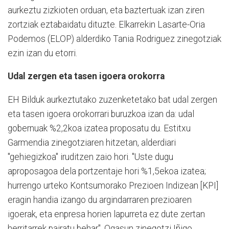
aurkeztu zizkioten orduan, eta baztertuak izan ziren
zortziak eztabaidatu dituzte. Elkarrekin Lasarte-Oria
Podemos (ELOP) alderdiko Tania Rodriguez zinegotziak
ezin izan du etorri.
Udal zergen eta tasen igoera orokorra
EH Bilduk aurkeztutako zuzenketetako bat udal zergen
eta tasen igoera orokorrari buruzkoa izan da: udal
gobernuak %2,2koa izatea proposatu du. Estitxu
Garmendia zinegotziaren hitzetan, alderdiari
"gehiegizkoa" iruditzen zaio hori. "Uste dugu
aproposagoa dela portzentaje hori %1,5ekoa izatea;
hurrengo urteko Kontsumorako Prezioen Indizean [KPI]
eragin handia izango du argindarraren prezioaren
igoerak, eta enpresa horien lapurreta ez dute zertan
herritarrek pairatu behar". Ogasun zinegotzi Iñigo