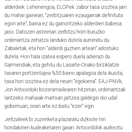
alderdiek. Lehenengoa, ELOPek: zabor tasa izoztea jarri
du mahai gainean, "zerbitzuaren ezaugarriak definituta
egon arte", baina ez du gainontzeko alderdien babesa
jaso. Datozen asteetan zerbitzu horri buruzko
ordenantza zehatza landuko dutela aurreratu du
Zabaletak, eta hori "alderdi guztien artean" adostuko
dutela. Hori hala izatea espero duela adierazi du
Garmendiak, eta gehitu du Lasarte-Oriako birziklatze
tasaren portzentajea %50 baino apalagoa dela ikusita,
tasa hori izoztea ez dela neurri "egokiena". EAJ-PNVk,
Jon Antxordoki bozeramailearen hitzetan, ordenantzak
lantzeko mahaiak martxan jartzea galdegin dio udal
gobernuari, orain arte ez baitu "ezer" egin.
Jeltzaleek bi zuzenketa plazaratu dizkiote hiri
hondakinen kudeaketaren gaiari. Antxordokik aurkeztu