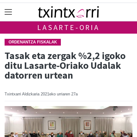
LASARTE-ORIA
ORDENANTZA FISKALAK
Tasak eta zergak %2,2 igoko
ditu Lasarte-Oriako Udalak
datorren urtean
Txintxarri Aldizkaria
2021eko urriaren 27a