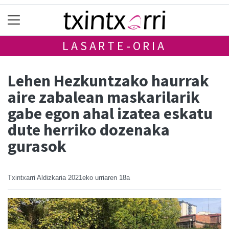
LASARTE-ORIA
Lehen Hezkuntzako haurrak
aire zabalean maskarilarik
gabe egon ahal izatea eskatu
dute herriko dozenaka
gurasok
Txintxarri Aldizkaria
2021eko urriaren 18a