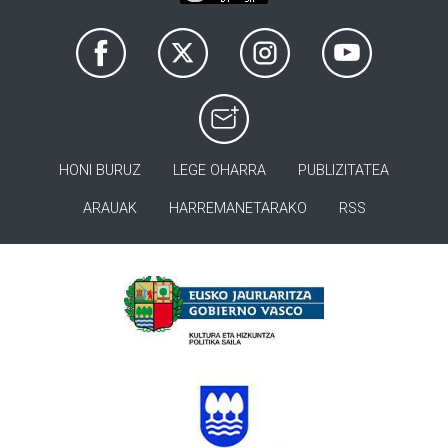
HONI BURUZ
LEGE OHARRA
PUBLIZITATEA
ARAUAK
HARREMANETARAKO
RSS