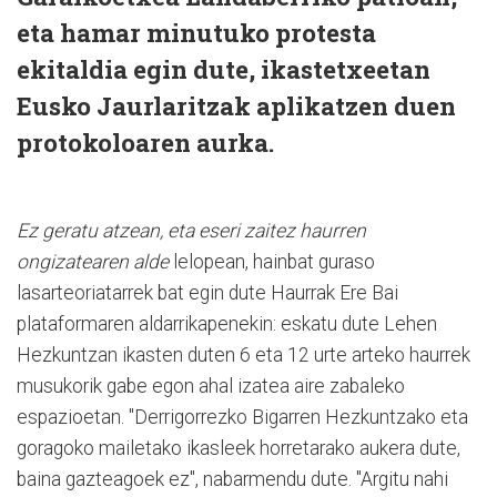
eta hamar minutuko protesta
ekitaldia egin dute, ikastetxeetan
Eusko Jaurlaritzak aplikatzen duen
protokoloaren aurka.
Ez geratu atzean, eta eseri zaitez haurren
ongizatearen alde
lelopean, hainbat guraso
lasarteoriatarrek bat egin dute Haurrak Ere Bai
plataformaren aldarrikapenekin: eskatu dute Lehen
Hezkuntzan ikasten duten 6 eta 12 urte arteko haurrek
musukorik gabe egon ahal izatea aire zabaleko
espazioetan. "Derrigorrezko Bigarren Hezkuntzako eta
goragoko mailetako ikasleek horretarako aukera dute,
baina gazteagoek ez", nabarmendu dute. "Argitu nahi