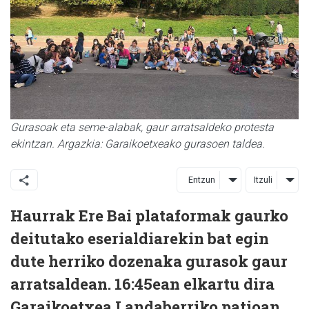
Gurasoak eta seme-alabak, gaur arratsaldeko protesta
ekintzan. Argazkia: Garaikoetxeako gurasoen taldea.
Entzun
Itzuli
Haurrak Ere Bai plataformak gaurko
deitutako eserialdiarekin bat egin
dute herriko dozenaka gurasok gaur
arratsaldean. 16:45ean elkartu dira
Garaikoetxea Landaberriko patioan,