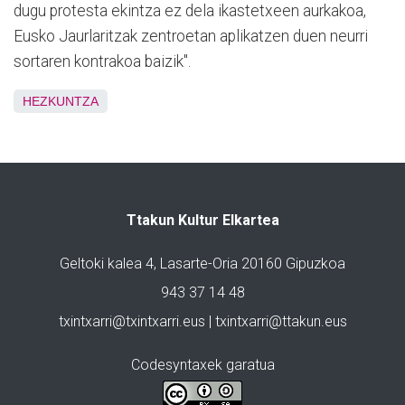
dugu protesta ekintza ez dela ikastetxeen aurkakoa,
Eusko Jaurlaritzak zentroetan aplikatzen duen neurri
sortaren kontrakoa baizik".
HEZKUNTZA
Ttakun Kultur Elkartea
Geltoki kalea 4, Lasarte-Oria 20160 Gipuzkoa
943 37 14 48
txintxarri@txintxarri.eus | txintxarri@ttakun.eus
Codesyntaxek garatua