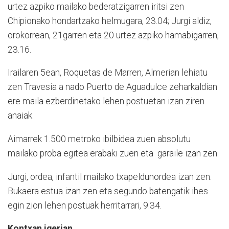
urtez azpiko mailako bederatzigarren iritsi zen
Chipionako hondartzako helmugara, 23.04; Jurgi aldiz,
orokorrean, 21garren eta 20 urtez azpiko hamabigarren,
23.16.
Irailaren 5ean, Roquetas de Marren, Almerian lehiatu
zen Travesía a nado Puerto de Aguadulce zeharkaldian
ere maila ezberdinetako lehen postuetan izan ziren
anaiak.
Aimarrek 1.500 metroko ibilbidea zuen absolutu
mailako proba egitea erabaki zuen eta garaile izan zen.
Jurgi, ordea, infantil mailako txapeldunordea izan zen.
Bukaera estua izan zen eta segundo batengatik ihes
egin zion lehen postuak herritarrari, 9.34.
Kontxan igerian