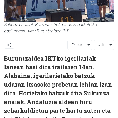
Sukunza anaiak Brazadas Solidarias zeharkaldiko
podiumean. Arg.: Buruntzaldea IKT.
Entzun
Itzuli
Buruntzaldea IKTko igerilariak
lanean hasi dira irailaren 14an.
Alabaina, igerilarietako batzuk
udaran itsasoko probetan lehian izan
dira. Horietako batzuk dira Sukunza
anaiak. Andaluzia aldean hiru
zeharkaldietan parte hartu zuten eta