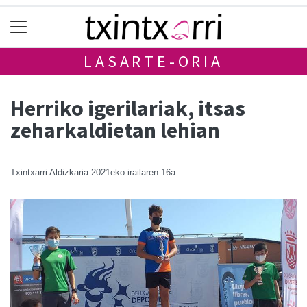
LASARTE-ORIA
Herriko igerilariak, itsas
zeharkaldietan lehian
Txintxarri Aldizkaria
2021eko irailaren 16a