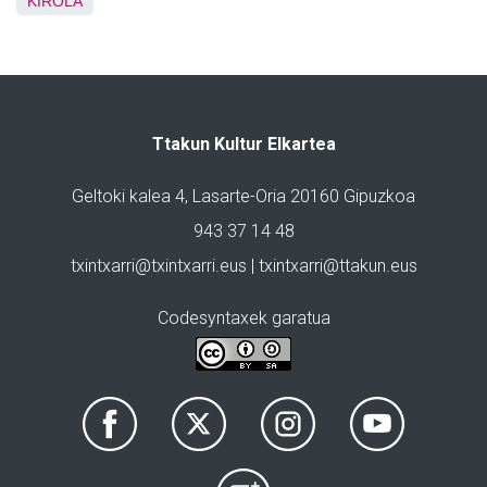
KIROLA
Ttakun Kultur Elkartea
Geltoki kalea 4, Lasarte-Oria 20160 Gipuzkoa
943 37 14 48
txintxarri@txintxarri.eus | txintxarri@ttakun.eus
Codesyntaxek garatua