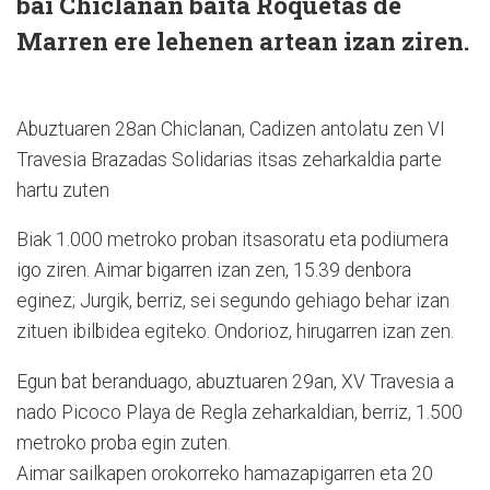
bai Chiclanan baita Roquetas de
Marren ere lehenen artean izan ziren.
Abuztuaren 28an Chiclanan, Cadizen antolatu zen VI
Travesia Brazadas Solidarias itsas zeharkaldia parte
hartu zuten
Biak 1.000 metroko proban itsasoratu eta podiumera
igo ziren. Aimar bigarren izan zen, 15.39 denbora
eginez; Jurgik, berriz, sei segundo gehiago behar izan
zituen ibilbidea egiteko. Ondorioz, hirugarren izan zen.
Egun bat beranduago, abuztuaren 29an, XV Travesia a
nado Picoco Playa de Regla zeharkaldian, berriz, 1.500
metroko proba egin zuten.
Aimar sailkapen orokorreko hamazapigarren eta 20