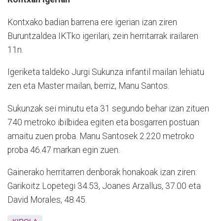
Kontxako badian barrena ere igerian izan ziren
Buruntzaldea IKTko igerilari, zein herritarrak irailaren
11n.
Igeriketa taldeko Jurgi Sukunza infantil mailan lehiatu
zen eta Master mailan, berriz, Manu Santos.
Sukunzak sei minutu eta 31 segundo behar izan zituen
740 metroko ibilbidea egiten eta bosgarren postuan
amaitu zuen proba. Manu Santosek 2.220 metroko
proba 46.47 markan egin zuen.
Gainerako herritarren denborak honakoak izan ziren:
Garikoitz Lopetegi 34.53, Joanes Arzallus, 37.00 eta
David Morales, 48.45.