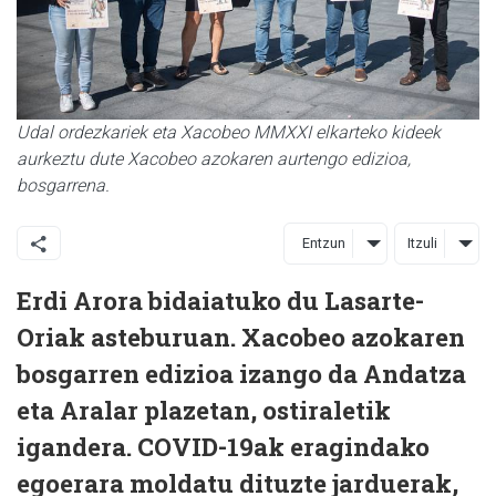
Udal ordezkariek eta Xacobeo MMXXI elkarteko kideek
aurkeztu dute Xacobeo azokaren aurtengo edizioa,
bosgarrena.
Entzun
Itzuli
Erdi Arora bidaiatuko du Lasarte-
Oriak asteburuan. Xacobeo azokaren
bosgarren edizioa izango da Andatza
eta Aralar plazetan, ostiraletik
igandera. COVID-19ak eragindako
egoerara moldatu dituzte jarduerak,