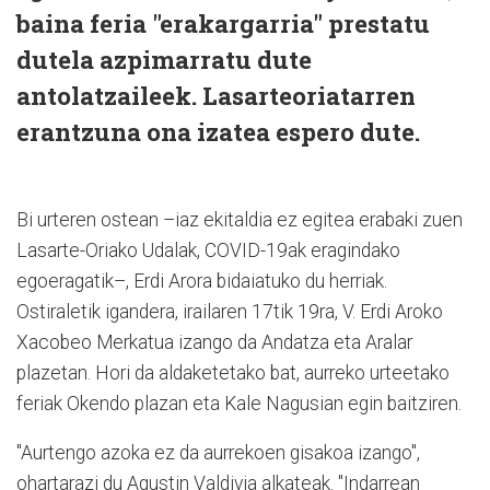
baina feria "erakargarria" prestatu
dutela azpimarratu dute
antolatzaileek. Lasarteoriatarren
erantzuna ona izatea espero dute.
Bi urteren ostean –iaz ekitaldia ez egitea erabaki zuen
Lasarte-Oriako Udalak, COVID-19ak eragindako
egoeragatik–, Erdi Arora bidaiatuko du herriak.
Ostiraletik igandera, irailaren 17tik 19ra, V. Erdi Aroko
Xacobeo Merkatua izango da Andatza eta Aralar
plazetan. Hori da aldaketetako bat, aurreko urteetako
feriak Okendo plazan eta Kale Nagusian egin baitziren.
"Aurtengo azoka ez da aurrekoen gisakoa izango",
ohartarazi du Agustin Valdivia alkateak. "Indarrean