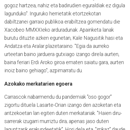
gogoz hartzea, nahiz eta badirudien eguraldiak ez digula
lagunduko". Inguruko herrietatik etortzekotan
dabiltzanei garraio publikoa erabiltzea gomendatu die
Xacobeo MMXXIeko arduradunak. Apainketa lanak
burutu dituzte azken egunetan, Kale Nagusitik hasi eta
Andatza eta Aralar plazetaraino. "Egia da aurreko
urteetan baino jarduera gutxiago izango direla aurten,
baina feriari Erdi Aroko giroa ematen saiatu gara, aurten
inoiz baino gehiago", azpimarratu du.
Azokako merkatarien egoera
Carrascok nabarmendu du pandemiak "oso gogor"
zigortu dituela Lasarte-Orian izango den azoketan eta
antzekoetan lan egiten duten merkatariak. "Haien diru-
sarrerak izugarri murriztu dira; apenas jaso duten
laguntzarik erakundeetatik". Hori dela eta, "irrikaz" daude