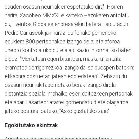
dauden osasun neurriak errespetatuko dira". Horren
harira, Xacobeo MMXXI elkarteko –azokaren antolatu
du, Eventos Globales enpresarekin batera– arduradun
Pedro Carrascok jakinarazi du feriako gehieneko
edukiera 800 pertsonakoa izango dela, eta aforoa
uneoro kontrolatuko dutela aplikazio informatiko baten
bidez. "Merkatuan egon bitartean, maskara jantzita
eramatea derrigorrezkoa izango da, salbuespen batekin:
elikadura postuetan jatean edo edatean". Zehaztu du
osasun-neurriak tabernetako berak izango direla:
distantzia soziala, mahaiko eseri daitezkeen pertsonak,
eta abar. Lasarteoriatarrei gomendatu diete olagarroa
jateko postura joateko. "Asko gustatuko zaie"
Egokitutako ekintzak