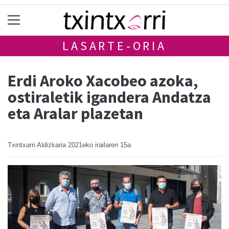
LASARTE-ORIA
Erdi Aroko Xacobeo azoka,
ostiraletik igandera Andatza
eta Aralar plazetan
Txintxarri Aldizkaria
2021eko irailaren 15a