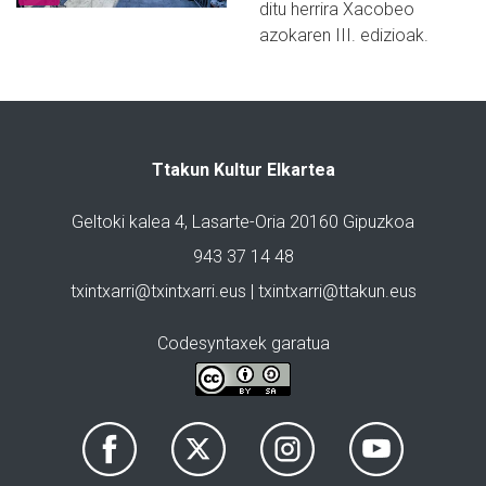
ditu herrira Xacobeo
azokaren III. edizioak.
Ttakun Kultur Elkartea
Geltoki kalea 4, Lasarte-Oria 20160 Gipuzkoa
943 37 14 48
txintxarri@txintxarri.eus | txintxarri@ttakun.eus
Codesyntaxek garatua