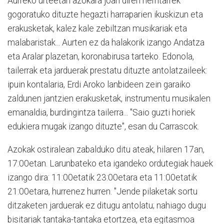
Aurreko urteetan azokara joan diren herritarrek
gogoratuko dituzte hegazti harraparien ikuskizun eta
erakusketak, kalez kale zebiltzan musikariak eta
malabaristak... Aurten ez da halakorik izango Andatza
eta Aralar plazetan, koronabirusa tarteko. Edonola,
tailerrak eta jarduerak prestatu dituzte antolatzaileek:
ipuin kontalaria, Erdi Aroko lanbideen zein garaiko
zaldunen jantzien erakusketak, instrumentu musikalen
emanaldia, burdingintza tailerra... "Saio guzti horiek
edukiera mugak izango dituzte", esan du Carrascok.
Azokak ostiralean zabalduko ditu ateak, hilaren 17an,
17:00etan. Larunbateko eta igandeko ordutegiak hauek
izango dira: 11:00etatik 23:00etara eta 11:00etatik
21:00etara, hurrenez hurren. "Jende pilaketak sortu
ditzaketen jarduerak ez ditugu antolatu; nahiago dugu
bisitariak tantaka-tantaka etortzea, eta egitasmoa