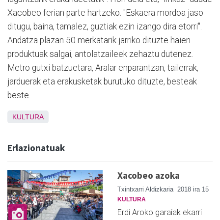
Xacobeo ferian parte hartzeko. "Eskaera mordoa jaso
ditugu, baina, tamalez, guztiak ezin izango dira etorri".
Andatza plazan 50 merkatarik jarriko dituzte haien
produktuak salgai, antolatzaileek zehaztu dutenez.
Metro gutxi batzuetara, Aralar enparantzan, tailerrak,
jarduerak eta erakusketak burutuko dituzte, besteak
beste.
KULTURA
Erlazionatuak
Xacobeo azoka
Txintxarri Aldizkaria
2018 ira 15
KULTURA
Erdi Aroko garaiak ekarri