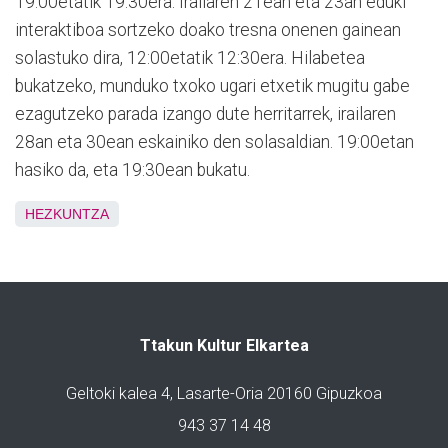
19:00etatik 19:30era. Irailaren 21ean eta 23an eduki
interaktiboa sortzeko doako tresna onenen gainean
solastuko dira, 12:00etatik 12:30era. Hilabetea
bukatzeko, munduko txoko ugari etxetik mugitu gabe
ezagutzeko parada izango dute herritarrek, irailaren
28an eta 30ean eskainiko den solasaldian. 19:00etan
hasiko da, eta 19:30ean bukatu.
HEZKUNTZA
Ttakun Kultur Elkartea
Geltoki kalea 4, Lasarte-Oria 20160 Gipuzkoa
943 37 14 48