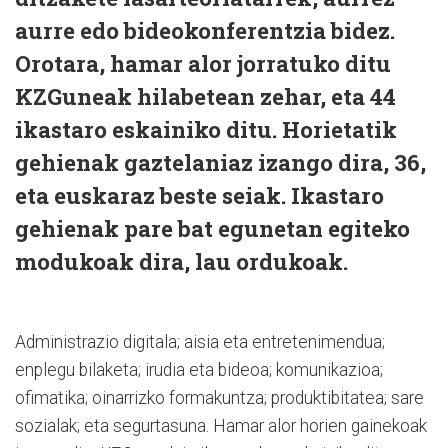
aurre edo bideokonferentzia bidez.
Orotara, hamar alor jorratuko ditu
KZGuneak hilabetean zehar, eta 44
ikastaro eskainiko ditu. Horietatik
gehienak gaztelaniaz izango dira, 36,
eta euskaraz beste seiak. Ikastaro
gehienak pare bat egunetan egiteko
modukoak dira, lau ordukoak.
Administrazio digitala; aisia eta entretenimendua;
enplegu bilaketa; irudia eta bideoa; komunikazioa;
ofimatika; oinarrizko formakuntza; produktibitatea; sare
sozialak; eta segurtasuna. Hamar alor horien gainekoak