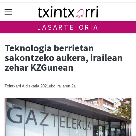
LASARTE-ORIA
Teknologia berrietan
sakontzeko aukera, irailean
zehar KZGunean
Txintxarri Aldizkaria
2021eko irailaren 2a