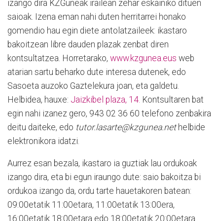
izango dira KZGuneak irailean zehar eskainiko dituen
saioak. Izena eman nahi duten herritarrei honako
gomendio hau egin diete antolatzaileek: ikastaro
bakoitzean libre dauden plazak zenbat diren
kontsultatzea. Horretarako,
www.kzgunea.eus
web
atarian sartu beharko dute interesa dutenek, edo
Sasoeta auzoko Gaztelekura joan, eta galdetu.
Helbidea, hauxe:
Jaizkibel plaza, 14.
Kontsultaren bat
egin nahi izanez gero, 943 02 36 60 telefono zenbakira
deitu daiteke, edo
tutor.lasarte@kzgunea.net
helbide
elektronikora idatzi.
Aurrez esan bezala, ikastaro ia guztiak lau ordukoak
izango dira, eta bi egun iraungo dute: saio bakoitza bi
ordukoa izango da, ordu tarte hauetakoren batean:
09:00etatik 11:00etara, 11:00etatik 13:00era,
16:00etatik 18:00etara edo 18:00etatik 20:00etara.