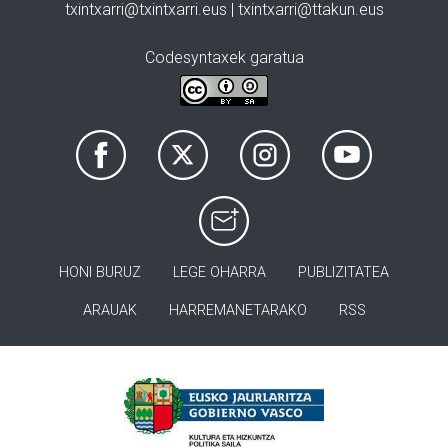
txintxarri@txintxarri.eus | txintxarri@ttakun.eus
Codesyntaxek garatua
HONI BURUZ
LEGE OHARRA
PUBLIZITATEA
ARAUAK
HARREMANETARAKO
RSS