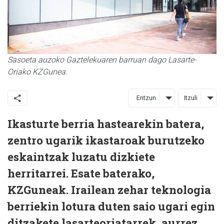
Sasoeta auzoko Gaztelekuaren barruan dago Lasarte-
Oriako KZGunea.
Entzun
Itzuli
Ikasturte berria hastearekin batera,
zentro ugarik ikastaroak burutzeko
eskaintzak luzatu dizkiete
herritarrei. Esate baterako,
KZGuneak. Irailean zehar teknologia
berriekin lotura duten saio ugari egin
ditzakete lasarteoriatarrek, aurrez