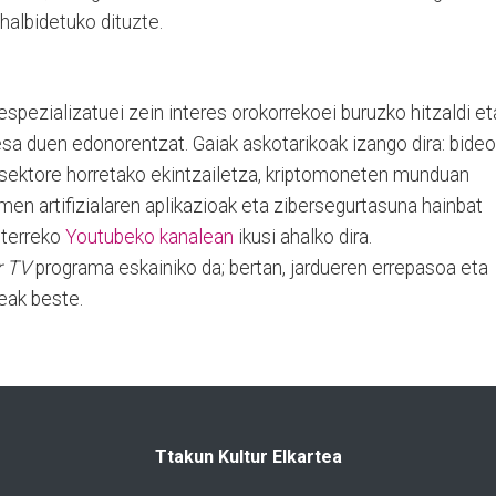
halbidetuko dituzte.
espezializatuei zein interes orokorrekoei buruzko hitzaldi et
resa duen edonorentzat. Gaiak askotarikoak izango dira: bideo
a sektore horretako ekintzailetza, kriptomoneten munduan
imen artifizialaren aplikazioak eta zibersegurtasuna hainbat
nterreko
Youtubeko kanalean
ikusi ahalko dira.
r TV
programa eskainiko da; bertan, jardueren errepasoa eta
teak beste.
Ttakun Kultur Elkartea