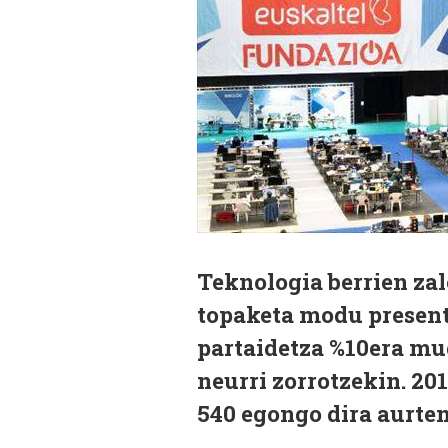
Teknologia berrien za
topaketa modu presentz
partaidetza %10era mu
neurri zorrotzekin. 20
540 egongo dira aurten