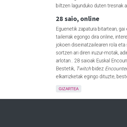
biltzen lagunduko duten tresnak a
28 saio, online
Eguenetik zapatura bitartean, gai 
tailerrak egongo dira online, inte
jokoen diseinatzailearen rola et
sortzen ari diren iruzur-motak, ad
arlotan... 28 saioak Euskal Encou
Bestetik,
Twitch
bidez
Encounte
elkarrizketak egingo dituzte, bes
GIZARTEA