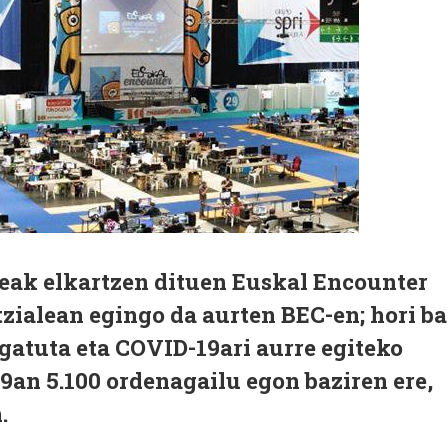
leak elkartzen dituen Euskal Encounter
ialean egingo da aurten BEC-en; hori ba
gatuta eta COVID-19ari aurre egiteko
19an 5.100 ordenagailu egon baziren ere,
.