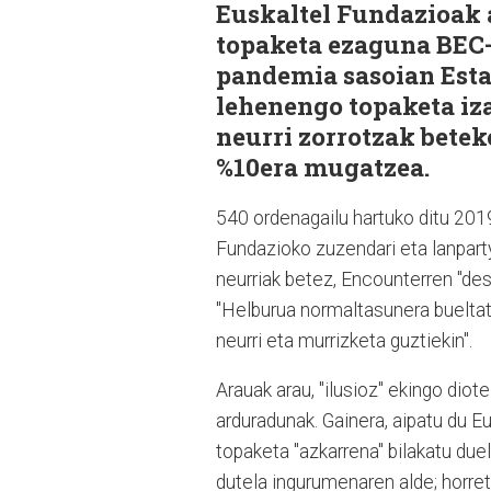
Euskaltel Fundazioak 
topaketa ezaguna BEC-
pandemia sasoian Esta
lehenengo topaketa iza
neurri zorrotzak beteko
%10era mugatzea.
540 ordenagailu hartuko ditu 2019
Fundazioko zuzendari eta lanpart
neurriak betez, Encounterren "de
"Helburua normaltasunera bueltat
neurri eta murrizketa guztiekin".
Arauak arau, "ilusioz" ekingo diot
arduradunak. Gainera, aipatu du E
topaketa "azkarrena" bilakatu duel
dutela ingurumenaren alde; horre