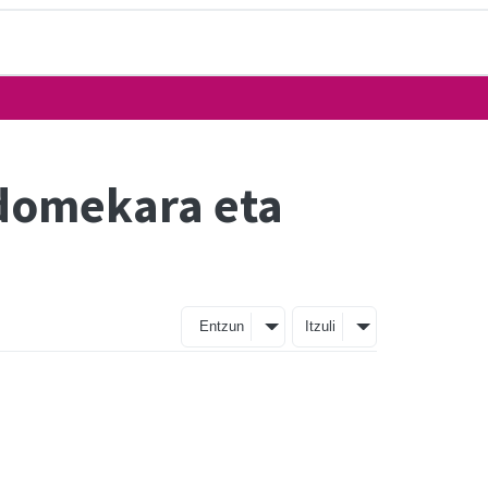
 domekara eta
Entzun
Itzuli