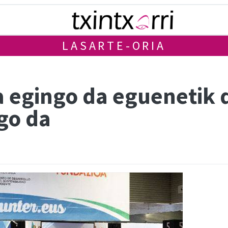
LASARTE-ORIA
a egingo da eguenetik
go da