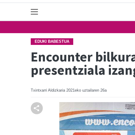
EDUKI BABESTUA
Encounter bilkur
presentziala izan
Txintxarri Aldizkaria
2021eko uztailaren 26a