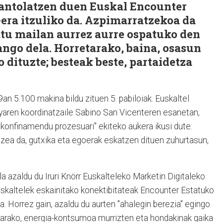
antolatzen duen Euskal Encounter
era itzuliko da. Azpimarratzekoa da
tu mailan aurrez aurre ospatuko den
ngo dela. Horretarako, baina, osasun
 dituzte; besteak beste, partaidetza
an 5.100 makina bildu zituen 5. pabiloiak. Euskaltel
yaren koordinatzaile Sabino San Vicenteren esanetan,
skonfinamendu prozesuari" ekiteko aukera ikusi dute:
zea da, gutxika eta egoerak eskatzen dituen zuhurtasun,
ela azaldu du Iruri Knörr Euskalteleko Marketin Digitaleko
uskaltelek eskainitako konektibitateak Encounter Estatuko
a. Horrez gain, azaldu du aurten "ahalegin berezia" egingo
tarako, energia-kontsumoa murrizten eta hondakinak gaika