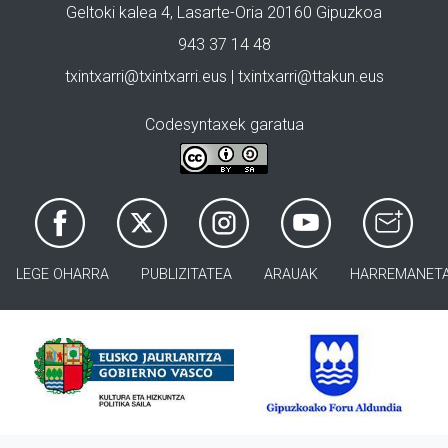
Geltoki kalea 4, Lasarte-Oria 20160 Gipuzkoa
943 37 14 48
txintxarri@txintxarri.eus | txintxarri@ttakun.eus
Codesyntaxek garatua
LEGE OHARRA
PUBLIZITATEA
ARAUAK
HARREMANET