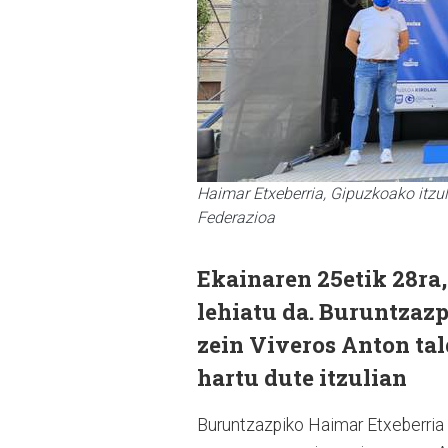
Haimar Etxeberria, Gipuzkoako itzul
Federazioa
Ekainaren 25etik 28ra,
lehiatu da. Buruntzazp
zein Viveros Anton tal
hartu dute itzulian
Buruntzazpiko Haimar Etxeberria