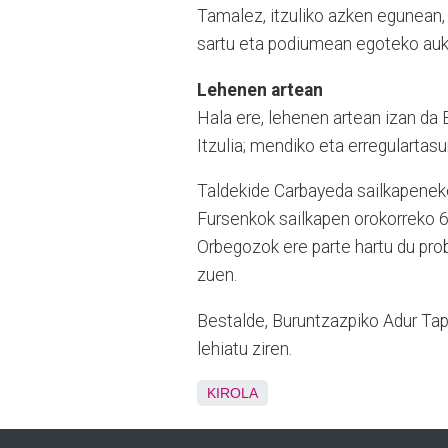
Tamalez, itzuliko azken egunean,
sartu eta podiumean egoteko auk
Lehenen artean
Hala ere, lehenen artean izan da 
Itzulia; mendiko eta erregulartasun
Taldekide Carbayeda sailkapenek
Fursenkok sailkapen orokorreko 68
Orbegozok ere parte hartu du prob
zuen.
Bestalde, Buruntzazpiko Adur Ta
lehiatu ziren.
KIROLA