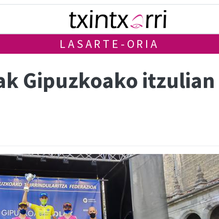
LASARTE-ORIA
k Gipuzkoako itzulian 