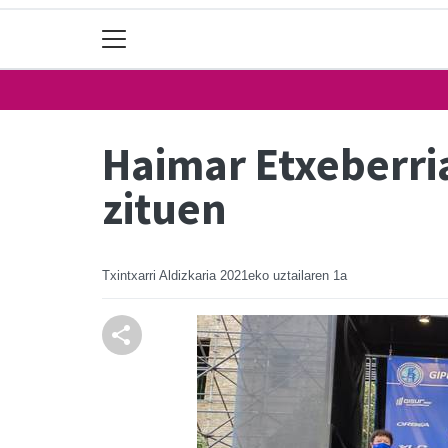
Haimar Etxeberria
zituen
Txintxarri Aldizkaria
2021eko uztailaren 1a