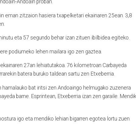
Andoain-Andoain proban.
kin eman zitzaion hasiera txapelketari ekainaren 25ean. 3,8
en.
minutu eta 57 segundo behar izan zituen ibilbidea egiteko.
ere podiumeko lehen mailara igo zen gaztea.
n ekainaren 27an lehiatutakoa. 76 kilometroan Carbayeda
rrarekin batera buruko taldean sartu zen Etxeberria.
en hamalauko bat iritsi zen Andoaingo helmugako zuzenera
ayeda barne. Esprintean, Etxeberria izan zen garaile. Mendi
postura igo eta mendiko lehian bigarren egotea lortu zuen