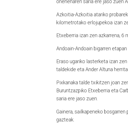
onenenaren saria ere jaso zuen 
Azkoitia-Azkoitia atariko probare
kilometrotako erlojupekoa izan z
Etxeberria izan zen azkarrena, 6 
Andoain-Andoain bigarren etapan 
Eraso ugariko lasterketa izan ze
taldekide eta Ander Altuna herrita
Pixkanaka talde txikitzen joan z
Buruntzazpiko Etxeberria eta Carb
saria ere jaso zuen.
Gainera, sailkapeneko bosgarren 
gazteak.