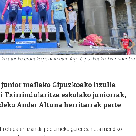
iko atariko probako podiumean. Arg.: Gipuzkoako Txirrinduritza
 junior mailako Gipuzkoako itzulia
i Txirrindularitza eskolako juniorrak,
deko Ander Altuna herritarrak parte
 bi etapatan izan da podiumeko gorenean eta mendiko