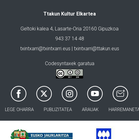
Ttakun Kultur Elkartea
Geltoki kalea 4, Lasarte-Oria 20160 Gipuzkoa
943 37 14 48
txintxarri@txintxarri.eus | txintxarri@ttakun.eus
Codesyntaxek garatua
LEGE OHARRA
PUBLIZITATEA
ARAUAK
HARREMANET