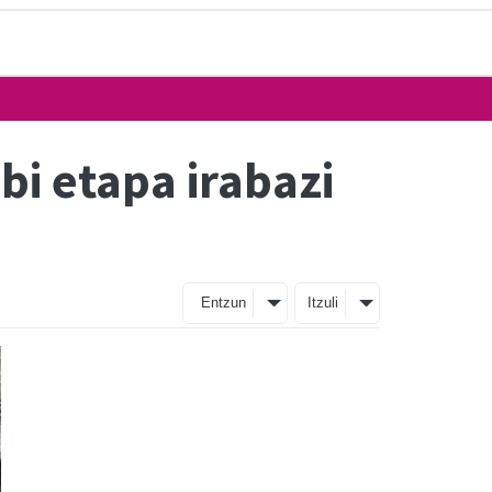
bi etapa irabazi
Entzun
Itzuli