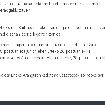
 Lazkao-Lazkao lasterketan Etxeberriak ezin izan zuen lehia
erak galdu zituen.
Etxeberria. Sailkapen orokorrean seigarren postuan amaitu d
eko sarian, berriz, bigarren izan da.
o hamalaugarren postuan amaitu du lehiaketa eta Daniel
. postuan eta junior lehen urteko 26. postuan. Mikel
an. Viveros Anton taldeko Altunak, berriz, 38. postua eskura
pia eta Eneko Aranguren kadeteak Gaztetxoak Torneoko sari