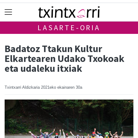
LASARTE-ORIA
Badatoz Ttakun Kultur
Elkartearen Udako Txokoak
eta udaleku itxiak
Txintxarri Aldizkaria
2021eko ekainaren 30a