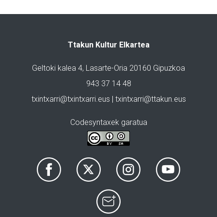
Ttakun Kultur Elkartea
Geltoki kalea 4, Lasarte-Oria 20160 Gipuzkoa
943 37 14 48
txintxarri@txintxarri.eus | txintxarri@ttakun.eus
Codesyntaxek garatua