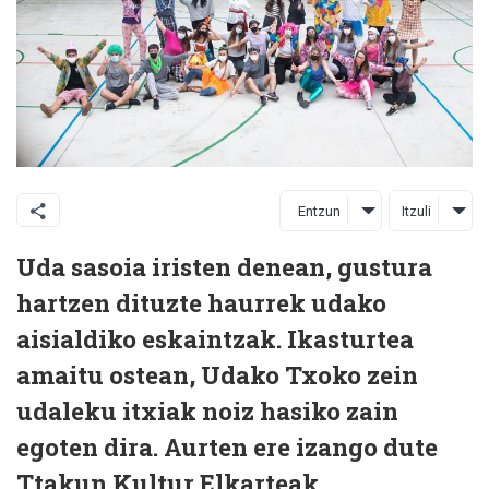
Entzun
Itzuli
Uda sasoia iristen denean, gustura
hartzen dituzte haurrek udako
aisialdiko eskaintzak. Ikasturtea
amaitu ostean, Udako Txoko zein
udaleku itxiak noiz hasiko zain
egoten dira. Aurten ere izango dute
Ttakun Kultur Elkarteak