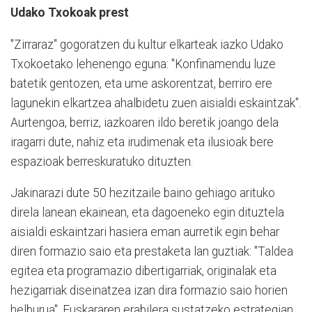
Udako Txokoak prest
"Zirraraz" gogoratzen du kultur elkarteak iazko Udako
Txokoetako lehenengo eguna: "Konfinamendu luze
batetik gentozen, eta ume askorentzat, berriro ere
lagunekin elkartzea ahalbidetu zuen aisialdi eskaintzak".
Aurtengoa, berriz, iazkoaren ildo beretik joango dela
iragarri dute, nahiz eta irudimenak eta ilusioak bere
espazioak berreskuratuko dituzten.
Jakinarazi dute 50 hezitzaile baino gehiago arituko
direla lanean ekainean, eta dagoeneko egin dituztela
aisialdi eskaintzari hasiera eman aurretik egin behar
diren formazio saio eta prestaketa lan guztiak: "Taldea
egitea eta programazio dibertigarriak, originalak eta
hezigarriak diseinatzea izan dira formazio saio horien
helburua". Euskararen erabilera sustatzeko estrategian