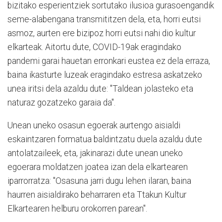
bizitako esperientziek sortutako ilusioa gurasoengandik
seme-alabengana transmititzen dela, eta, horri eutsi
asmoz, aurten ere bizipoz horri eutsi nahi dio kultur
elkarteak. Aitortu dute, COVID-19ak eragindako
pandemi garai hauetan erronkari eustea ez dela erraza,
baina ikasturte luzeak eragindako estresa askatzeko
unea iritsi dela azaldu dute: "Taldean jolasteko eta
naturaz gozatzeko garaia da".
Unean uneko osasun egoerak aurtengo aisialdi
eskaintzaren formatua baldintzatu duela azaldu dute
antolatzaileek, eta, jakinarazi dute unean uneko
egoerara moldatzen joatea izan dela elkartearen
iparrorratza: "Osasuna jarri dugu lehen ilaran, baina
haurren aisialdirako beharraren eta Ttakun Kultur
Elkartearen helburu orokorren parean".