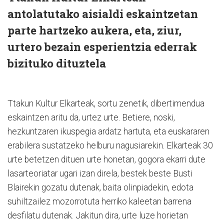
antolatutako aisialdi eskaintzetan
parte hartzeko aukera, eta, ziur,
urtero bezain esperientzia ederrak
bizituko dituztela
Ttakun Kultur Elkarteak, sortu zenetik, dibertimendua
eskaintzen aritu da, urtez urte. Betiere, noski,
hezkuntzaren ikuspegia ardatz hartuta, eta euskararen
erabilera sustatzeko helburu nagusiarekin. Elkarteak 30
urte betetzen dituen urte honetan, gogora ekarri dute
lasarteoriatar ugari izan direla, bestek beste Busti
Blairekin gozatu dutenak, baita olinpiadekin, edota
suhiltzailez mozorrotuta herriko kaleetan barrena
desfilatu dutenak. Jakitun dira, urte luze horietan