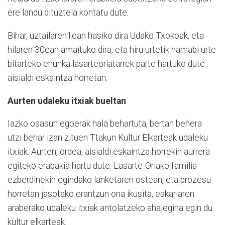
ere landu dituztela kontatu dute.
Bihar, uztailaren1ean hasiko dira Udako Txokoak, eta
hilaren 30ean amaituko dira, eta hiru urtetik hamabi urte
bitarteko ehunka lasarteoriatarrek parte hartuko dute
aisialdi eskaintza horretan.
Aurten udaleku itxiak bueltan
Iazko osasun egoerak hala behartuta, bertan behera
utzi behar izan zituen Ttakun Kultur Elkarteak udaleku
itxiak. Aurten, ordea, aisialdi eskaintza horrekin aurrera
egiteko erabakia hartu dute. Lasarte-Oriako familia
ezberdinekin egindako lanketaren ostean, eta prozesu
horretan jasotako erantzun ona ikusita, eskariaren
araberako udaleku itxiak antolatzeko ahalegina egin du
kultur elkarteak.