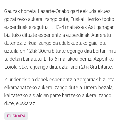
Gauzak horrela, Lasarte-Oriako gazteek udalekuez
gozatzeko aukera izango dute, Euskal Herriko txoko
ezberdinak ezagutuz. LH3-4 mailakoak Astigarragan
bizituko dituzte esperientzia ezberdinak. Aurreratu
dutenez, zirkua izango da udalekuetako gaia, eta
uztailaren 12tik 30era bitarte egongo dira bertan, hiru
taldetan banatuta. LH5-6 mailakoa, berriz, Azpeitiko
Loiola etxera joango dira, uztailaren 2tik 8ra bitarte.
Ziur denek ala denek esperientzia zorgarriak bizi eta
elkarbanatzeko aukera izango dutela. Urtero bezala,
kalitatezko aisialdian parte hartzeko aukera izango
dute, euskaraz.
EUSKARA