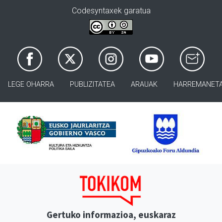
Codesyntaxek garatua
LEGE OHARRA
PUBLIZITATEA
ARAUAK
HARREMANET
Gertuko informazioa, euskaraz