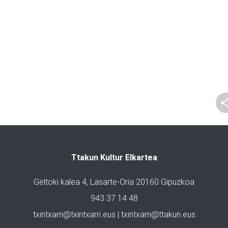
Ttakun Kultur Elkartea
Geltoki kalea 4, Lasarte-Oria 20160 Gipuzkoa
943 37 14 48
txintxarri@txintxarri.eus | txintxarri@ttakun.eus