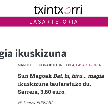
LASARTE-ORIA
agia ikuskizuna
MANUEL LEKUONA KULTUR ETXEA,
LASARTE-ORIA
Sun Magoak
Bat, bi, hiru... magia
ikuskizuna taularatuko du.
Sarrera, 3,80 euro.
Hizkuntza:
EUSKARA