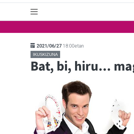
2021/06/27
18:00etan
IKUSKIZUNA
Bat, bi, hiru... m