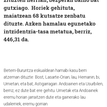
gutxiago. Horiek gehituta,
maiatzean 68 kutsatze zenbatu
dituzte. Azken hamalau egunetako
intzidentzia-tasa metatua, berriz,
446,31 da.
Beterri-Buruntza eskualdean hamabi kasu berri
atzeman dituzte: Bost, Lasarte-Orian; lau, Hernanin; bi,
Urnietan; eta bat, Astigarragan. Andoainen eta Usurbilen,
berriz, ez dute bat ere gehitu. Urnietak eta Andoainek
eremu horian jarraitzen dute eta gainerako lau
udalerriek, eremu gorrian.