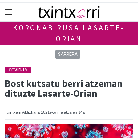
KORONABIRUSA LASARTE-
ORIAN
SARRERA
COVID-19
Bost kutsatu berri atzeman
dituzte Lasarte-Orian
Txintxarri Aldizkaria
2021eko maiatzaren 14a