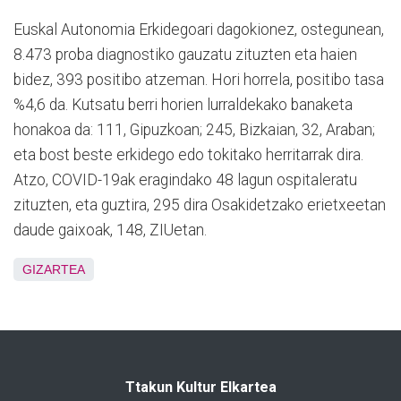
Euskal Autonomia Erkidegoari dagokionez, ostegunean,
8.473 proba diagnostiko gauzatu zituzten eta haien
bidez, 393 positibo atzeman. Hori horrela, positibo tasa
%4,6 da. Kutsatu berri horien lurraldekako banaketa
honakoa da: 111, Gipuzkoan; 245, Bizkaian, 32, Araban;
eta bost beste erkidego edo tokitako herritarrak dira.
Atzo, COVID-19ak eragindako 48 lagun ospitaleratu
zituzten, eta guztira, 295 dira Osakidetzako erietxeetan
daude gaixoak, 148, ZIUetan.
GIZARTEA
Ttakun Kultur Elkartea