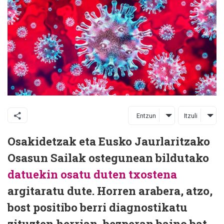
Entzun
Itzuli
Osakidetzak eta Eusko Jaurlaritzako
Osasun Sailak ostegunean bildutako
datuekin osatu duten txostena
argitaratu dute. Horren arabera, atzo,
bost positibo berri diagnostikatu
zituzten herrian, bezperan baino bat