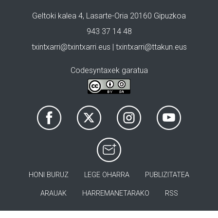
Geltoki kalea 4, Lasarte-Oria 20160 Gipuzkoa
943 37 14 48
txintxarri@txintxarri.eus | txintxarri@ttakun.eus
Codesyntaxek garatua
HONI BURUZ
LEGE OHARRA
PUBLIZITATEA
ARAUAK
HARREMANETARAKO
RSS