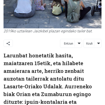
2019ko uztailean Jaizkibel plazan egindako tailer bat.
Entzun
Itzuli
Larunbat honetatik hasita,
maiatzaren 15etik, eta hilabete
amaierara arte, herriko zenbait
auzotan tailerrak antolatu ditu
Lasarte-Oriako Udalak. Aurreneko
biak Orian eta Zumaburun egingo
dituzte: ipuin-kontalaria eta