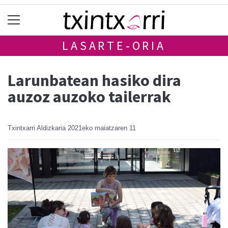
LASARTE-ORIA
Larunbatean hasiko dira
auzoz auzoko tailerrak
Txintxarri Aldizkaria
2021eko maiatzaren 11