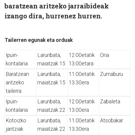
baratzean aritzeko jarraibideak
izango dira, hurrenez hurren.
Tailerren egunak eta orduak
Ipuin-
Larunbata,
12:00etatik
Oria
kontalaria
maiatzak 15
13:00etara
Baratzean
Larunbata,
11:00etatik
Zumaburu
aritzeko
maiatzak 15
13:30era
tailerra
Ipuin-
Larunbata,
12:00etatik
Zabaleta
kontalaria
maiatzak 22
13:00era
Kotoizko
Larunbata,
11:00etatik
Atsobakar
jantziak
maiatzak 22
13:30era