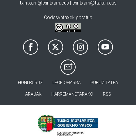
txintxarri@txintxarri.eus | txintxarri@ttakun.eus
Codesyntaxek garatua
HONI BURUZ
LEGE OHARRA
PUBLIZITATEA
ARAUAK
HARREMANETARAKO
RSS