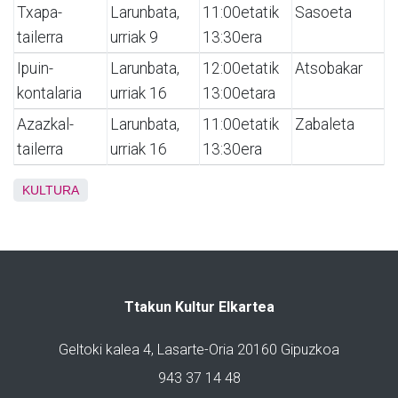
Txapa-
Larunbata,
11:00etatik
Sasoeta
tailerra
urriak 9
13:30era
Ipuin-
Larunbata,
12:00etatik
Atsobakar
kontalaria
urriak 16
13:00etara
Azazkal-
Larunbata,
11:00etatik
Zabaleta
tailerra
urriak 16
13:30era
KULTURA
Ttakun Kultur Elkartea
Geltoki kalea 4, Lasarte-Oria 20160 Gipuzkoa
943 37 14 48