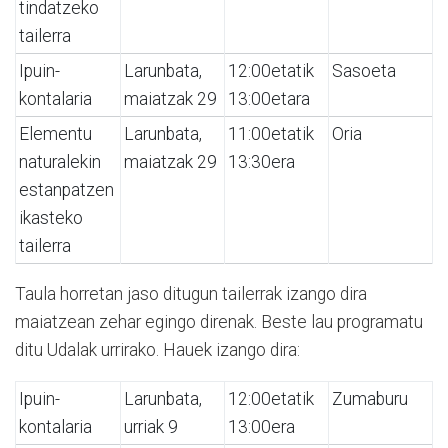
tindatzeko
tailerra
Ipuin-
Larunbata,
12:00etatik
Sasoeta
kontalaria
maiatzak 29
13:00etara
Elementu
Larunbata,
11:00etatik
Oria
naturalekin
maiatzak 29
13:30era
estanpatzen
ikasteko
tailerra
Taula horretan jaso ditugun tailerrak izango dira
maiatzean zehar egingo direnak. Beste lau programatu
ditu Udalak urrirako. Hauek izango dira:
Ipuin-
Larunbata,
12:00etatik
Zumaburu
kontalaria
urriak 9
13:00era