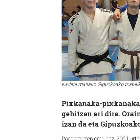
Kadete mailako Gipuzkoako txapelke
Pixkanaka-pixkanaka 
gehitzen ari dira. Ora
izan da eta Gipuzkoako
Pandemiaren eraginez, 2021 urte