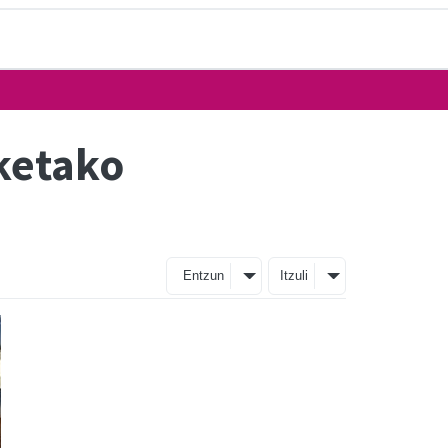
ketako
Entzun
Itzuli