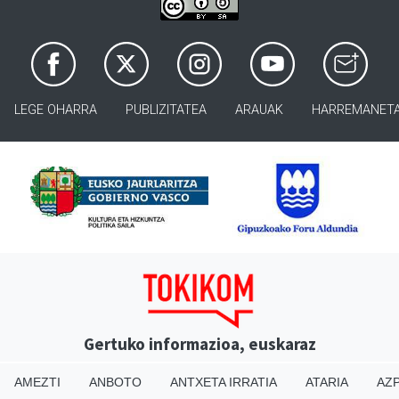
LEGE OHARRA
PUBLIZITATEA
ARAUAK
HARREMANET
Gertuko informazioa, euskaraz
AMEZTI
ANBOTO
ANTXETA IRRATIA
ATARIA
AZP