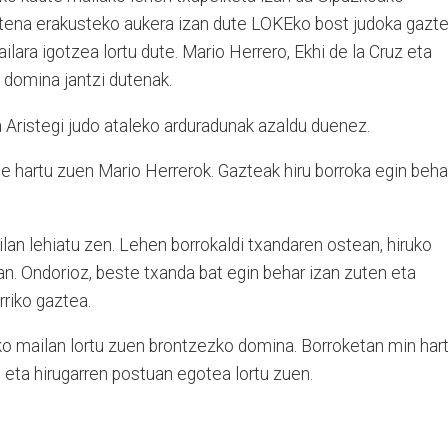
 dutena erakusteko aukera izan dute LOKEko bost judoka gazt
lara igotzea lortu dute. Mario Herrero, Ekhi de la Cruz eta
o domina jantzi dutenak.
a Aristegi judo ataleko arduradunak azaldu duenez.
te hartu zuen Mario Herrerok. Gazteak hiru borroka egin beha
ilan lehiatu zen. Lehen borrokaldi txandaren ostean, hiruko
n. Ondorioz, beste txanda bat egin behar izan zuten eta
rriko gaztea.
piko mailan lortu zuen brontzezko domina. Borroketan min har
 eta hirugarren postuan egotea lortu zuen.