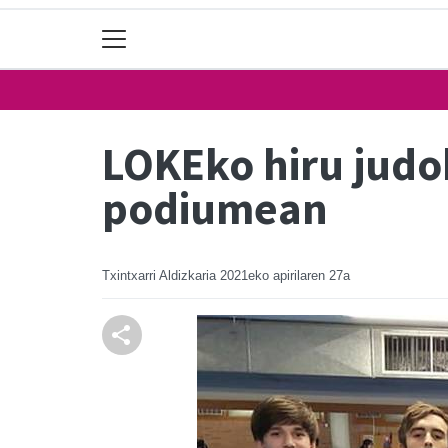
LOKEko hiru judo
podiumean
Txintxarri Aldizkaria
2021eko apirilaren 27a