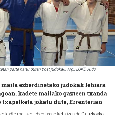
tan parte hartu duten bost judokak. Arg.: LOKE Judo
maila ezberdinetako judokak lehiara
ingoan, kadete mailako gazteen txanda
 txapelketa jokatu dute, Errenterian
ko kadte mailako lehen txapelketa izan da Gipuzkoako