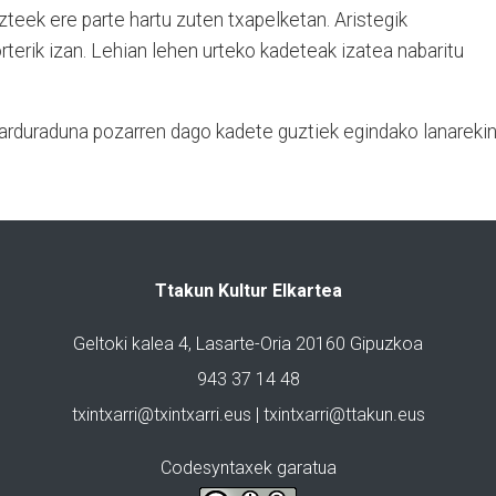
teek ere parte hartu zuten txapelketan. Aristegik
terik izan. Lehian lehen urteko kadeteak izatea nabaritu
rduraduna pozarren dago kadete guztiek egindako lanarekin
Ttakun Kultur Elkartea
Geltoki kalea 4, Lasarte-Oria 20160 Gipuzkoa
943 37 14 48
txintxarri@txintxarri.eus | txintxarri@ttakun.eus
Codesyntaxek garatua