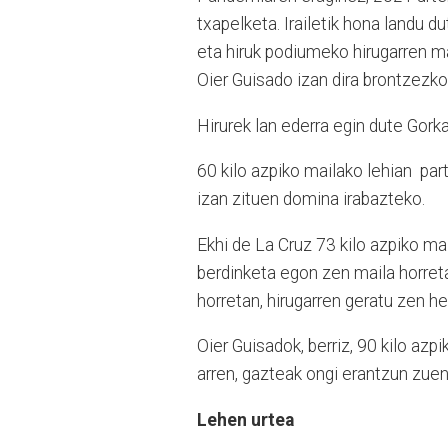
txapelketa. Irailetik hona landu
eta hiruk podiumeko hirugarren mai
Oier Guisado izan dira brontzezk
Hirurek lan ederra egin dute Gork
60 kilo azpiko mailako lehian par
izan zituen domina irabazteko.
Ekhi de La Cruz 73 kilo azpiko ma
berdinketa egon zen maila horreta
horretan, hirugarren geratu zen he
Oier Guisadok, berriz, 90 kilo az
arren, gazteak ongi erantzun zuen
Lehen urtea