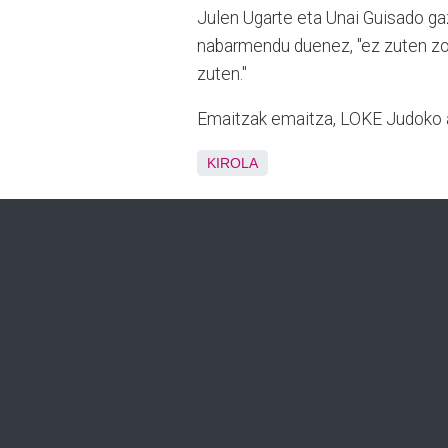
Julen Ugarte eta Unai Guisado gaz
nabarmendu duenez, "ez zuten zor
zuten."
Emaitzak emaitza, LOKE Judoko a
KIROLA