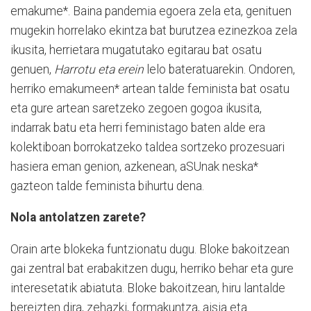
emakume*. Baina pandemia egoera zela eta, genituen
mugekin horrelako ekintza bat burutzea ezinezkoa zela
ikusita, herrietara mugatutako egitarau bat osatu
genuen,
Harrotu eta erein
lelo bateratuarekin. Ondoren,
herriko emakumeen* artean talde feminista bat osatu
eta gure artean saretzeko zegoen gogoa ikusita,
indarrak batu eta herri feministago baten alde era
kolektiboan borrokatzeko taldea sortzeko prozesuari
hasiera eman genion, azkenean, aSUnak neska*
gazteon talde feminista bihurtu dena.
Nola antolatzen zarete?
Orain arte blokeka funtzionatu dugu. Bloke bakoitzean
gai zentral bat erabakitzen dugu, herriko behar eta gure
interesetatik abiatuta. Bloke bakoitzean, hiru lantalde
bereizten dira, zehazki, formakuntza, aisia eta