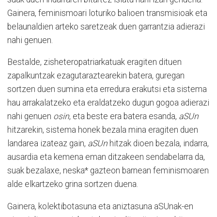
Gainera, feminismoari loturiko balioen transmisioak eta
belaunaldien arteko saretzeak duen garrantzia adierazi
nahi genuen.
Bestalde, zisheteropatriarkatuak eragiten dituen
zapalkuntzak ezagutaraztearekin batera, guregan
sortzen duen sumina eta erredura erakutsi eta sistema
hau arrakalatzeko eta eraldatzeko dugun gogoa adierazi
nahi genuen
osin
, eta beste era batera esanda,
aSUn
hitzarekin, sistema honek bezala mina eragiten duen
landarea izateaz gain,
aSUn
hitzak dioen bezala, indarra,
ausardia eta kemena eman ditzakeen sendabelarra da,
suak bezalaxe, neska* gazteon barnean feminismoaren
alde elkartzeko grina sortzen duena.
Gainera, kolektibotasuna eta aniztasuna aSUnak-en