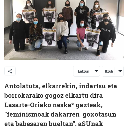
Entzun
Itzuli
Antolatuta, elkarrekin, indartsu eta
borrokarako gogoz elkartu dira
Lasarte-Oriako neska* gazteak,
"feminismoak dakarren goxotasun
eta babesaren bueltan". aSUnak