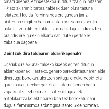
oinarri direnez, ezinbestekoa iruditu zitzaigun, hitzaren
–k
atzizkiaren bitartez, taldeak duen pluraltasuna
islatzea. Hau da, feminismoa erdigunean jarriz,
sisteman eragitea helburu duten pertsona ezberdin
asko biltzen dituen taldea izan nahi dugula adieraztea,
oraindik ere, gurekin elkartu nahi duten pertsonei
zabaldua dagoena.
Zeintzuk dira taldearen aldarrikapenak?
Ugariak dira aSUnak taldeko kideok egiten ditugun
aldarrikapenak. Hasteko, genero parekidetasunaren alde
dihardugu borrokan, ulertzen baitugu emakumeok* eta
gure kasuan, nexka* gazteok, sistema honen baita
zapalkuntza ezberdinak jasaten ditugula eta
antolakuntza kolektiboaren bitartez borrokatu nahi
dugula, feminismoa ardatz gisa izanik. Bide horretan,