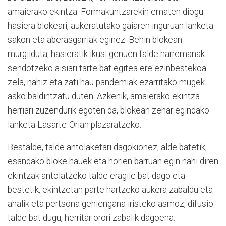
amaierako ekintza. Formakuntzarekin ematen diogu
hasiera blokeari, aukeratutako gaiaren inguruan lanketa
sakon eta aberasgarriak eginez. Behin blokean
murgilduta, hasieratik ikusi genuen talde harremanak
sendotzeko aisiari tarte bat egitea ere ezinbestekoa
zela, nahiz eta zati hau pandemiak ezarritako mugek
asko baldintzatu duten. Azkenik, amaierako ekintza
herriari zuzendurik egoten da, blokean zehar egindako
lanketa Lasarte-Orian plazaratzeko.
Bestalde, talde antolaketari dagokionez, alde batetik,
esandako bloke hauek eta horien barruan egin nahi diren
ekintzak antolatzeko talde eragile bat dago eta
bestetik, ekintzetan parte hartzeko aukera zabaldu eta
ahalik eta pertsona gehiengana iristeko asmoz, difusio
talde bat dugu, herritar orori zabalik dagoena.