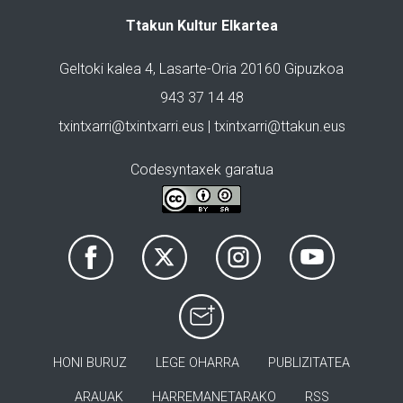
Ttakun Kultur Elkartea
Geltoki kalea 4, Lasarte-Oria 20160 Gipuzkoa
943 37 14 48
txintxarri@txintxarri.eus | txintxarri@ttakun.eus
Codesyntaxek garatua
HONI BURUZ
LEGE OHARRA
PUBLIZITATEA
ARAUAK
HARREMANETARAKO
RSS