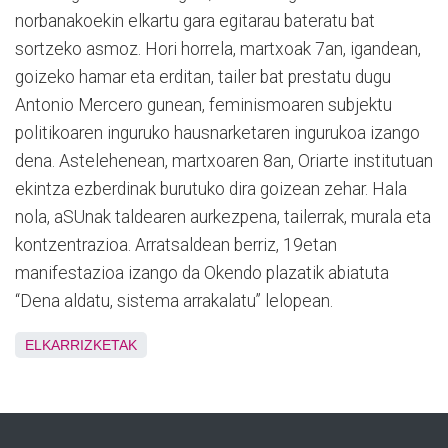
norbanakoekin elkartu gara egitarau bateratu bat
sortzeko asmoz. Hori horrela, martxoak 7an, igandean,
goizeko hamar eta erditan, tailer bat prestatu dugu
Antonio Mercero gunean, feminismoaren subjektu
politikoaren inguruko hausnarketaren ingurukoa izango
dena. Astelehenean, martxoaren 8an, Oriarte institutuan
ekintza ezberdinak burutuko dira goizean zehar. Hala
nola, aSUnak taldearen aurkezpena, tailerrak, murala eta
kontzentrazioa. Arratsaldean berriz, 19etan
manifestazioa izango da Okendo plazatik abiatuta
“Dena aldatu, sistema arrakalatu” lelopean.
ELKARRIZKETAK