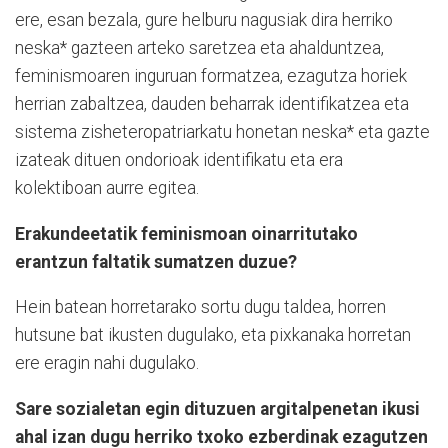
ere, esan bezala, gure helburu nagusiak dira herriko
neska* gazteen arteko saretzea eta ahalduntzea,
feminismoaren inguruan formatzea, ezagutza horiek
herrian zabaltzea, dauden beharrak identifikatzea eta
sistema zisheteropatriarkatu honetan neska* eta gazte
izateak dituen ondorioak identifikatu eta era
kolektiboan aurre egitea.
Erakundeetatik feminismoan oinarritutako
erantzun faltatik sumatzen duzue?
Hein batean horretarako sortu dugu taldea, horren
hutsune bat ikusten dugulako, eta pixkanaka horretan
ere eragin nahi dugulako.
Sare sozialetan egin dituzuen argitalpenetan ikusi
ahal izan dugu herriko txoko ezberdinak ezagutzen