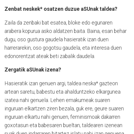
Zenbat neskek* osatzen duzue aSUnak taldea?
Zaila da zenbaki bat esatea, bloke edo egunaren
arabera kopurua asko aldatzen baita. Baina, esan behar
dugu, oso gustura gaudela hasieratik izan duen
harrerarekin, oso gogotsu gaudela, eta interesa duen
edonorentzat ateak beti zabalik daudela.
Zergatik aSUnak izena?
Hasieratik izan genuen argi, taldea neska* gazteon
artean saretu, babestu eta ahalduntzeko elkargunea
izatea nahi genuela. Lehen emakumeak suaren
inguruan elkartzen ziren bezala, guk ere, geure suaren
inguruan elkartu nahi genuen, feminismoak dakarren
goxotasun eta babesaren bueltan, taldearen izenean
suak duen indarraren bitartez islatu nahi izan genuena.