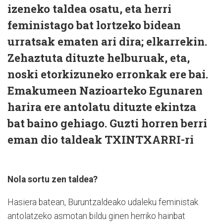
izeneko taldea osatu, eta herri
feministago bat lortzeko bidean
urratsak ematen ari dira; elkarrekin.
Zehaztuta dituzte helburuak, eta,
noski etorkizuneko erronkak ere bai.
Emakumeen Nazioarteko Egunaren
harira ere antolatu dituzte ekintza
bat baino gehiago. Guzti horren berri
eman dio taldeak TXINTXARRI-ri
Nola sortu zen taldea?
Hasiera batean, Buruntzaldeako udaleku feministak
antolatzeko asmotan bildu ginen herriko hainbat