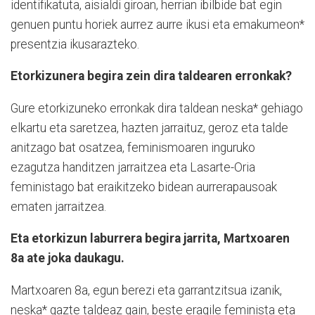
identifikatuta, aisialdi giroan, herrian ibilbide bat egin
genuen puntu horiek aurrez aurre ikusi eta emakumeon*
presentzia ikusarazteko.
Etorkizunera begira zein dira taldearen erronkak?
Gure etorkizuneko erronkak dira taldean neska* gehiago
elkartu eta saretzea, hazten jarraituz, geroz eta talde
anitzago bat osatzea, feminismoaren inguruko
ezagutza handitzen jarraitzea eta Lasarte-Oria
feministago bat eraikitzeko bidean aurrerapausoak
ematen jarraitzea.
Eta etorkizun laburrera begira jarrita, Martxoaren
8a ate joka daukagu.
Martxoaren 8a, egun berezi eta garrantzitsua izanik,
neska* gazte taldeaz gain, beste eragile feminista eta