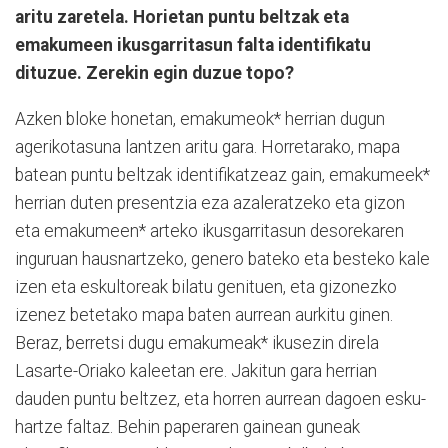
aritu zaretela. Horietan puntu beltzak eta
emakumeen ikusgarritasun falta identifikatu
dituzue. Zerekin egin duzue topo?
Azken bloke honetan, emakumeok* herrian dugun
agerikotasuna lantzen aritu gara. Horretarako, mapa
batean puntu beltzak identifikatzeaz gain, emakumeek*
herrian duten presentzia eza azaleratzeko eta gizon
eta emakumeen* arteko ikusgarritasun desorekaren
inguruan hausnartzeko, genero bateko eta besteko kale
izen eta eskultoreak bilatu genituen, eta gizonezko
izenez betetako mapa baten aurrean aurkitu ginen.
Beraz, berretsi dugu emakumeak* ikusezin direla
Lasarte-Oriako kaleetan ere. Jakitun gara herrian
dauden puntu beltzez, eta horren aurrean dagoen esku-
hartze faltaz. Behin paperaren gainean guneak