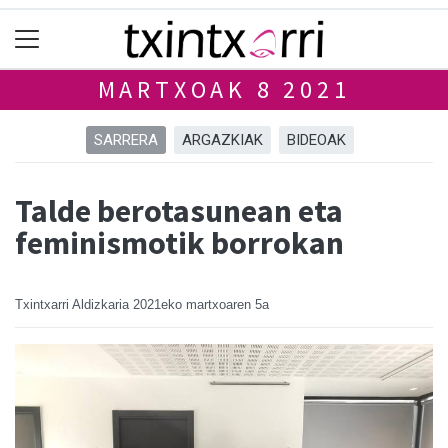
MARTXOAK 8 2021
SARRERA
ARGAZKIAK
BIDEOAK
Talde berotasunean eta
feminismotik borrokan
Txintxarri Aldizkaria
2021eko martxoaren 5a