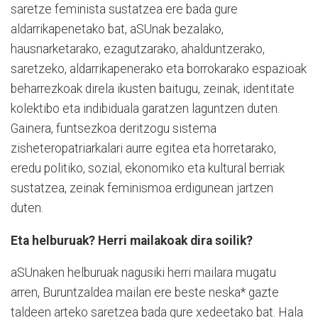
saretze feminista sustatzea ere bada gure
aldarrikapenetako bat, aSUnak bezalako,
hausnarketarako, ezagutzarako, ahalduntzerako,
saretzeko, aldarrikapenerako eta borrokarako espazioak
beharrezkoak direla ikusten baitugu, zeinak, identitate
kolektibo eta indibiduala garatzen laguntzen duten.
Gainera, funtsezkoa deritzogu sistema
zisheteropatriarkalari aurre egitea eta horretarako,
eredu politiko, sozial, ekonomiko eta kultural berriak
sustatzea, zeinak feminismoa erdigunean jartzen
duten.
Eta helburuak? Herri mailakoak dira soilik?
aSUnaken helburuak nagusiki herri mailara mugatu
arren, Buruntzaldea mailan ere beste neska* gazte
taldeen arteko saretzea bada gure xedeetako bat. Hala