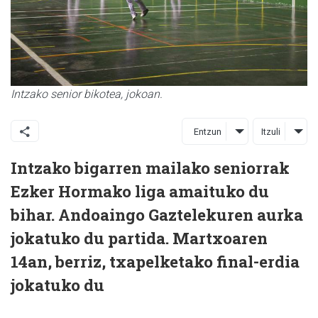
Intzako senior bikotea, jokoan.
Entzun
Itzuli
Intzako bigarren mailako seniorrak
Ezker Hormako liga amaituko du
bihar. Andoaingo Gaztelekuren aurka
jokatuko du partida. Martxoaren
14an, berriz, txapelketako final-erdia
jokatuko du