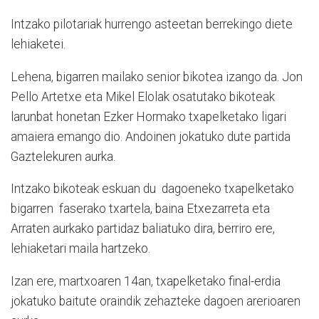
Intzako pilotariak hurrengo asteetan berrekingo diete
lehiaketei.
Lehena, bigarren mailako senior bikotea izango da. Jon
Pello Artetxe eta Mikel Elolak osatutako bikoteak
larunbat honetan Ezker Hormako txapelketako ligari
amaiera emango dio. Andoinen jokatuko dute partida
Gaztelekuren aurka.
Intzako bikoteak eskuan du dagoeneko txapelketako
bigarren faserako txartela, baina Etxezarreta eta
Arraten aurkako partidaz baliatuko dira, berriro ere,
lehiaketari maila hartzeko.
Izan ere, martxoaren 14an, txapelketako final-erdia
jokatuko baitute oraindik zehazteke dagoen arerioaren