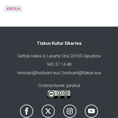
KIROLA
Ttakun Kultur Elkartea
Geltoki kalea 4, Lasarte-Oria 20160 Gipuzkoa
943 37 14 48
txintxarri@txintxarri.eus | txintxarri@ttakun.eus
Codesyntaxek garatua