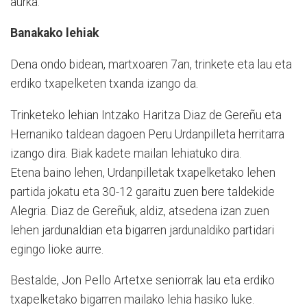
aurka.
Banakako lehiak
Dena ondo bidean, martxoaren 7an, trinkete eta lau eta
erdiko txapelketen txanda izango da.
Trinketeko lehian Intzako Haritza Diaz de Gereñu eta
Hernaniko taldean dagoen Peru Urdanpilleta herritarra
izango dira. Biak kadete mailan lehiatuko dira.
Etena baino lehen, Urdanpilletak txapelketako lehen
partida jokatu eta 30-12 garaitu zuen bere taldekide
Alegria. Diaz de Gereñuk, aldiz, atsedena izan zuen
lehen jardunaldian eta bigarren jardunaldiko partidari
egingo lioke aurre.
Bestalde, Jon Pello Artetxe seniorrak lau eta erdiko
txapelketako bigarren mailako lehia hasiko luke.