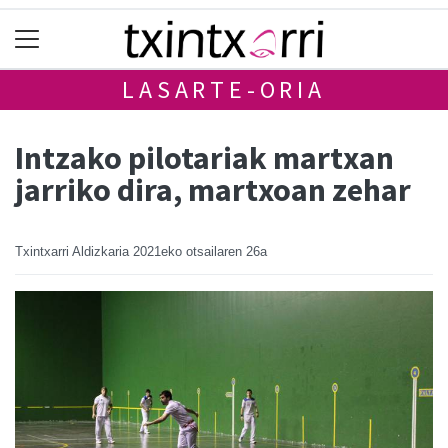
LASARTE-ORIA
Intzako pilotariak martxan
jarriko dira, martxoan zehar
Txintxarri Aldizkaria
2021eko otsailaren 26a