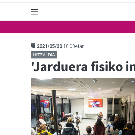
2021/05/20
18:00etan
HITZALDIA
'Jarduera fisiko 