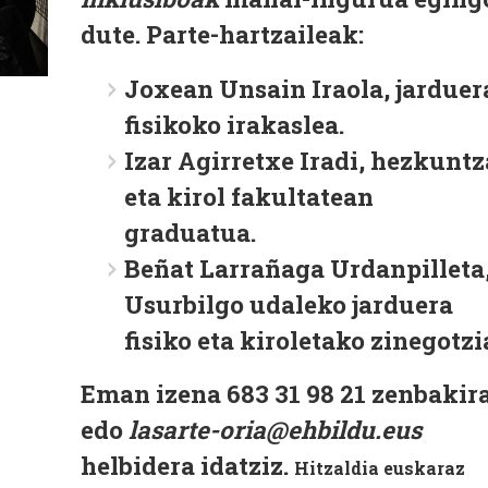
dute. Parte-hartzaileak:
Joxean Unsain Iraola, jarduer
fisikoko irakaslea.
Izar Agirretxe Iradi, hezkuntz
eta kirol fakultatean
graduatua.
Beñat Larrañaga Urdanpilleta
Usurbilgo udaleko jarduera
fisiko eta kiroletako zinegotzi
Eman izena 683 31 98 21 zenbakir
edo
lasarte-oria@ehbildu.eus
helbidera idatziz.
Hitzaldia euskaraz