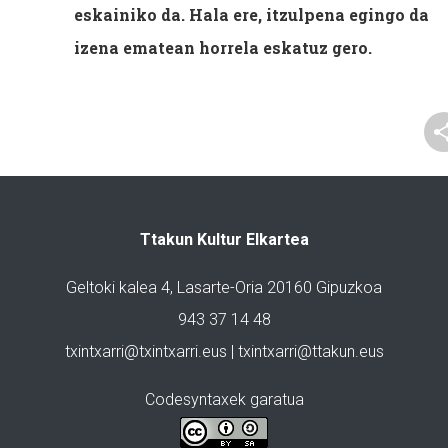
eskainiko da. Hala ere, itzulpena egingo da
izena ematean horrela eskatuz gero.
Ttakun Kultur Elkartea
Geltoki kalea 4, Lasarte-Oria 20160 Gipuzkoa
943 37 14 48
txintxarri@txintxarri.eus | txintxarri@ttakun.eus
Codesyntaxek garatua