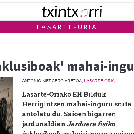
LASARTE-ORIA
inklusiboak' mahai-ing
ANTONIO MERCERO ARETOA,
LASARTE-ORIA
Lasarte-Oriako EH Bilduk
Herrigintzen mahai-inguru sorta
antolatu du. Saioen bigarren
jardunaldian
Jarduera fisiko
inklusiboak
mahai-ingurua eging