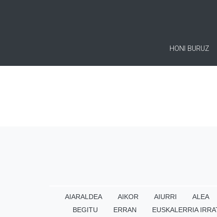
HONI BURUZ
AIARALDEA
AIKOR
AIURRI
ALEA
BEGITU
ERRAN
EUSKALERRIA IRRA