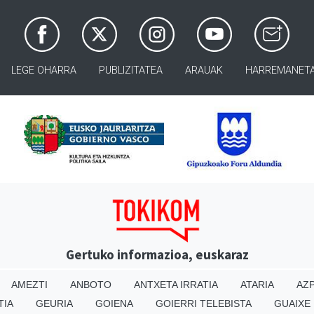
LEGE OHARRA
PUBLIZITATEA
ARAUAK
HARREMANET
Gertuko informazioa, euskaraz
AMEZTI
ANBOTO
ANTXETA IRRATIA
ATARIA
AZP
TIA
GEURIA
GOIENA
GOIERRI TELEBISTA
GUAIXE