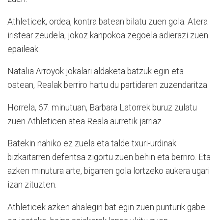
Athleticek, ordea, kontra batean bilatu zuen gola. Atera
iristear zeudela, jokoz kanpokoa zegoela adierazi zuen
epaileak.
Natalia Arroyok jokalari aldaketa batzuk egin eta
ostean, Realak berriro hartu du partidaren zuzendaritza.
Horrela, 67. minutuan, Barbara Latorrek buruz zulatu
zuen Athleticen atea Reala aurretik jarriaz.
Batekin nahiko ez zuela eta talde txuri-urdinak
bizkaitarren defentsa zigortu zuen behin eta berriro. Eta
azken minutura arte, bigarren gola lortzeko aukera ugari
izan zituzten.
Athleticek azken ahalegin bat egin zuen punturik gabe