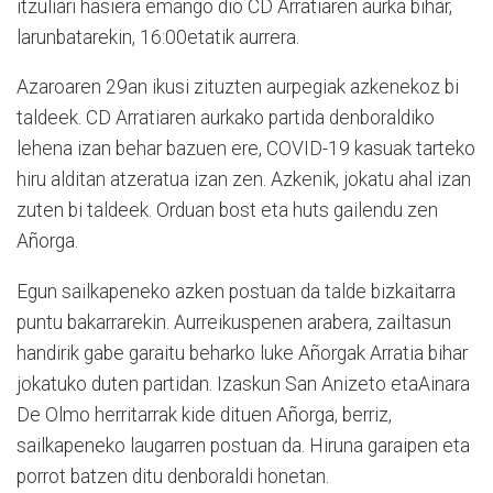
itzuliari hasiera emango dio CD Arratiaren aurka bihar,
larunbatarekin, 16:00etatik aurrera.
Azaroaren 29an ikusi zituzten aurpegiak azkenekoz bi
taldeek. CD Arratiaren aurkako partida denboraldiko
lehena izan behar bazuen ere, COVID-19 kasuak tarteko
hiru alditan atzeratua izan zen. Azkenik, jokatu ahal izan
zuten bi taldeek. Orduan bost eta huts gailendu zen
Añorga.
Egun sailkapeneko azken postuan da talde bizkaitarra
puntu bakarrarekin. Aurreikuspenen arabera, zailtasun
handirik gabe garaitu beharko luke Añorgak Arratia bihar
jokatuko duten partidan. Izaskun San Anizeto etaAinara
De Olmo herritarrak kide dituen Añorga, berriz,
sailkapeneko laugarren postuan da. Hiruna garaipen eta
porrot batzen ditu denboraldi honetan.