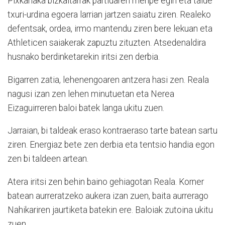
Pixkanaka bizkaitarrak partidaren menpe egin eta talde
txuri-urdina egoera larrian jartzen saiatu ziren. Realeko
defentsak, ordea, irmo mantendu ziren bere lekuan eta
Athleticen saiakerak zapuztu zituzten. Atsedenaldira
husnako berdinketarekin iritsi zen derbia.
Bigarren zatia, lehenengoaren antzera hasi zen. Reala
nagusi izan zen lehen minutuetan eta Nerea
Eizaguirreren baloi batek langa ukitu zuen.
Jarraian, bi taldeak eraso kontraeraso tarte batean sartu
ziren. Energiaz bete zen derbia eta tentsio handia egon
zen bi taldeen artean.
Atera iritsi zen behin baino gehiagotan Reala. Korner
batean aurreratzeko aukera izan zuen, baita aurrerago
Nahikariren jaurtiketa batekin ere. Baloiak zutoina ukitu
zuen.