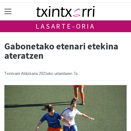
LASARTE-ORIA
Gabonetako etenari etekina
ateratzen
Txintxarri Aldizkaria
2021eko urtarrilaren 7a