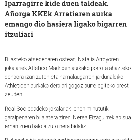
Iparragirre kide duen taldeak.
Añorga KKEk Arratiaren aurka
emango dio hasiera ligako bigarren
itzuliari
Bi asteko atsedenaren ostean, Natalia Arroyoren
jokalariek Atletico Madriden aurkako porrota ahazteko
denbora izan zuten eta hamalaugarren jardunaldiko
Athleticen aurkako derbiari gogoz aurre egiteko prest
zeuden.
Real Sociedadeko jokalariak lehen minututik
garaipenaren bila atera ziren. Nerea Eizaguirrek abisua
eman zuen baloia zutoinera bidaliz.