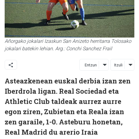
Añorgako jokalari Izaskun San Anizeto herritarra Tolosako
jokalari batekin lehian. Arg.: Conchi Sanchez Frail
Entzun
Itzuli
Asteazkenean euskal derbia izan zen
Iberdrola ligan. Real Sociedad eta
Athletic Club taldeak aurrez aurre
egon ziren, Zubietan eta Reala izan
zen garaile, 1-0. Asteburu honetan,
Real Madrid du arerio Iraia