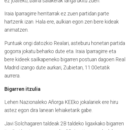
ez joateko, baina saiakerak langa ukitu zuen.
Iraia Iparragirre herritarrak ez zuen partidan parte
hartzerik izan. Hala ere, aulkian egon zen bere kideak
animatzen.
Puntuak ongi datozkio Realari, asteburu honetan partida
gogorra jokatu beharko dute eta. Iraia Iparragirre eta
bere kideek sailkapeneko bigarren postuan dagoen Real
Madrid izango dute aurkari, Zubietan, 11:00etatik
aurrera.
Bigarren itzulia
Lehen Nazionaleko Añorga KEEko jokalariek ere hiru
astez egon dira lanean lehiaketarik gabe.
Javi Solchagaren taldeak 2B taldeko ligaxkako bigarren