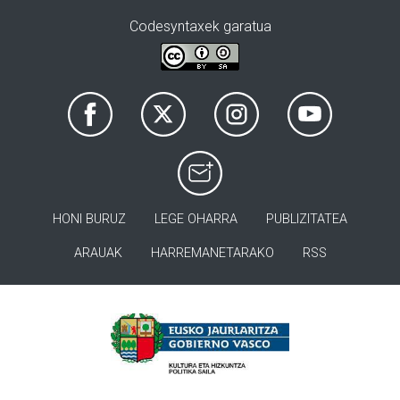
Codesyntaxek garatua
HONI BURUZ
LEGE OHARRA
PUBLIZITATEA
ARAUAK
HARREMANETARAKO
RSS