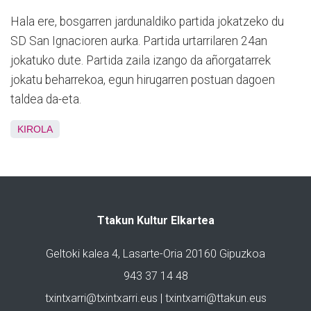
Hala ere, bosgarren jardunaldiko partida jokatzeko du
SD San Ignacioren aurka. Partida urtarrilaren 24an
jokatuko dute. Partida zaila izango da añorgatarrek
jokatu beharrekoa, egun hirugarren postuan dagoen
taldea da-eta.
KIROLA
Ttakun Kultur Elkartea
Geltoki kalea 4, Lasarte-Oria 20160 Gipuzkoa
943 37 14 48
txintxarri@txintxarri.eus | txintxarri@ttakun.eus