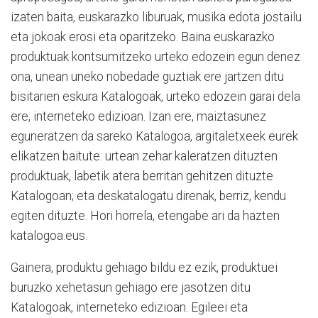
izaten baita, euskarazko liburuak, musika edota jostailu
eta jokoak erosi eta oparitzeko. Baina euskarazko
produktuak kontsumitzeko urteko edozein egun denez
ona, unean uneko nobedade guztiak ere jartzen ditu
bisitarien eskura Katalogoak, urteko edozein garai dela
ere, interneteko edizioan. Izan ere, maiztasunez
eguneratzen da sareko Katalogoa, argitaletxeek eurek
elikatzen baitute: urtean zehar kaleratzen dituzten
produktuak, labetik atera berritan gehitzen dituzte
Katalogoan; eta deskatalogatu direnak, berriz, kendu
egiten dituzte. Hori horrela, etengabe ari da hazten
katalogoa.eus.
Gainera, produktu gehiago bildu ez ezik, produktuei
buruzko xehetasun gehiago ere jasotzen ditu
Katalogoak, interneteko edizioan. Egileei eta