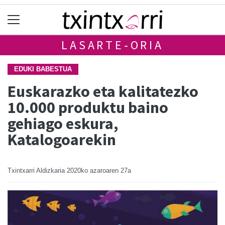
LASARTE-ORIA
EDUKI BABESTUA
Euskarazko eta kalitatezko
10.000 produktu baino
gehiago eskura,
Katalogoarekin
Txintxarri Aldizkaria
2020ko azaroaren 27a