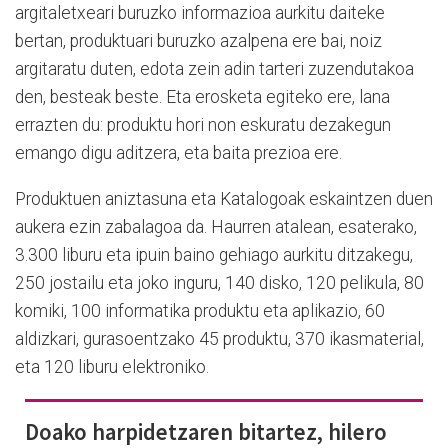
argitaletxeari buruzko informazioa aurkitu daiteke
bertan, produktuari buruzko azalpena ere bai, noiz
argitaratu duten, edota zein adin tarteri zuzendutakoa
den, besteak beste. Eta erosketa egiteko ere, lana
errazten du: produktu hori non eskuratu dezakegun
emango digu aditzera, eta baita prezioa ere.
Produktuen aniztasuna eta Katalogoak eskaintzen duen
aukera ezin zabalagoa da. Haurren atalean, esaterako,
3.300 liburu eta ipuin baino gehiago aurkitu ditzakegu,
250 jostailu eta joko inguru, 140 disko, 120 pelikula, 80
komiki, 100 informatika produktu eta aplikazio, 60
aldizkari, gurasoentzako 45 produktu, 370 ikasmaterial,
eta 120 liburu elektroniko.
Doako harpidetzaren bitartez, hilero