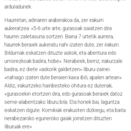
arduradunek.
Haurretan, adinaren araberakoa da, zer irakurri
aukeratzea: «5-6 urte arte, gurasoak saiatzen dira
haurrei zaletasuna sortzen. Baina 7 urtetik aurrera,
haurrek beraiek aukeratu nahi izaten dute, zer irakurri.
Bildumak eskatzen dituzte askok, eta abentura edo
umorezkoak badira, hobe». Nerabeek, berriz, irakurzale
badira, ez diete «askorik galdetzen» liburu-zainei:
«nahiago izaten dute beraien kaxa ibili, apalen artean».
Aldiz, irakurtzeko hainbesteko ohitura ez dutenak,
«gurasoekin etortzen dira, edo gurasoak beraiek datoz
seme-alabentzako liburu bila. Eta horiek bai, laguntza
eskatzen digute. Komikiak erakusten dizkiegu, eta baita
nerabezaroko eguneroko gaiak jorratzen dituzten
liburuak ere».