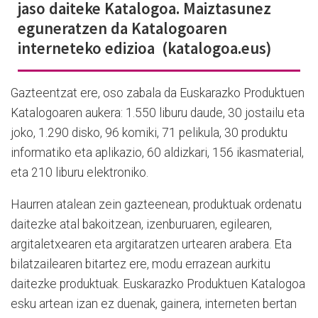
jaso daiteke Katalogoa. Maiztasunez
eguneratzen da Katalogoaren
interneteko edizioa (katalogoa.eus)
Gazteentzat ere, oso zabala da Euskarazko Produktuen
Katalogoaren aukera: 1.550 liburu daude, 30 jostailu eta
joko, 1.290 disko, 96 komiki, 71 pelikula, 30 produktu
informatiko eta aplikazio, 60 aldizkari, 156 ikasmaterial,
eta 210 liburu elektroniko.
Haurren atalean zein gazteenean, produktuak ordenatu
daitezke atal bakoitzean, izenburuaren, egilearen,
argitaletxearen eta argitaratzen urtearen arabera. Eta
bilatzailearen bitartez ere, modu errazean aurkitu
daitezke produktuak. Euskarazko Produktuen Katalogoa
esku artean izan ez duenak, gainera, interneten bertan