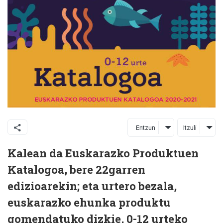
Entzun
Itzuli
Kalean da Euskarazko Produktuen
Katalogoa, bere 22garren
edizioarekin; eta urtero bezala,
euskarazko ehunka produktu
gomendatuko dizkie, 0-12 urteko