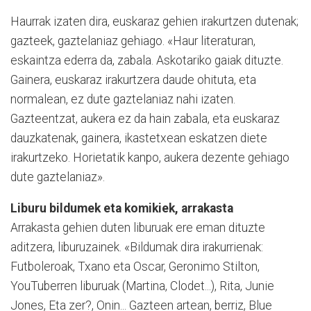
Haurrak izaten dira, euskaraz gehien irakurtzen dutenak;
gazteek, gaztelaniaz gehiago. «Haur literaturan,
eskaintza ederra da, zabala. Askotariko gaiak dituzte.
Gainera, euskaraz irakurtzera daude ohituta, eta
normalean, ez dute gaztelaniaz nahi izaten.
Gazteentzat, aukera ez da hain zabala, eta euskaraz
dauzkatenak, gainera, ikastetxean eskatzen diete
irakurtzeko. Horietatik kanpo, aukera dezente gehiago
dute gaztelaniaz».
Liburu bildumek eta komikiek, arrakasta
Arrakasta gehien duten liburuak ere eman dituzte
aditzera, liburuzainek. «Bildumak dira irakurrienak:
Futboleroak, Txano eta Oscar, Geronimo Stilton,
YouTuberren liburuak (Martina, Clodet...), Rita, Junie
Jones, Eta zer?, Onin... Gazteen artean, berriz, Blue