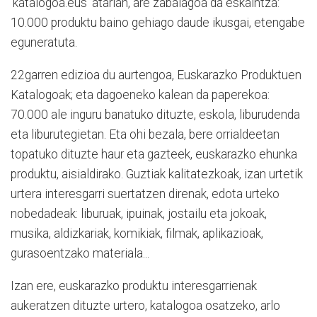
'katalogoa.eus' atarian, are zabalagoa da eskaintza:
10.000 produktu baino gehiago daude ikusgai, etengabe
eguneratuta.
22garren edizioa du aurtengoa, Euskarazko Produktuen
Katalogoak; eta dagoeneko kalean da paperekoa:
70.000 ale inguru banatuko dituzte, eskola, liburudenda
eta liburutegietan. Eta ohi bezala, bere orrialdeetan
topatuko dituzte haur eta gazteek, euskarazko ehunka
produktu, aisialdirako. Guztiak kalitatezkoak, izan urtetik
urtera interesgarri suertatzen direnak, edota urteko
nobedadeak: liburuak, ipuinak, jostailu eta jokoak,
musika, aldizkariak, komikiak, filmak, aplikazioak,
gurasoentzako materiala...
Izan ere, euskarazko produktu interesgarrienak
aukeratzen dituzte urtero, katalogoa osatzeko, arlo