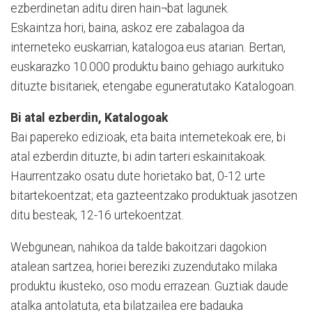
ezberdinetan aditu diren hain¬bat lagunek.
Eskaintza hori, baina, askoz ere zabalagoa da
interneteko euskarrian, katalogoa.eus atarian. Bertan,
euskarazko 10.000 produktu baino gehiago aurkituko
dituzte bisitariek, etengabe eguneratutako Katalogoan.
Bi atal ezberdin, Katalogoak
Bai papereko edizioak, eta baita internetekoak ere, bi
atal ezberdin dituzte, bi adin tarteri eskainitakoak.
Haurrentzako osatu dute horietako bat, 0-12 urte
bitartekoentzat; eta gazteentzako produktuak jasotzen
ditu besteak, 12-16 urtekoentzat.
Webgunean, nahikoa da talde bakoitzari dagokion
atalean sartzea, horiei bereziki zuzendutako milaka
produktu ikusteko, oso modu errazean. Guztiak daude
atalka antolatuta, eta bilatzailea ere badauka