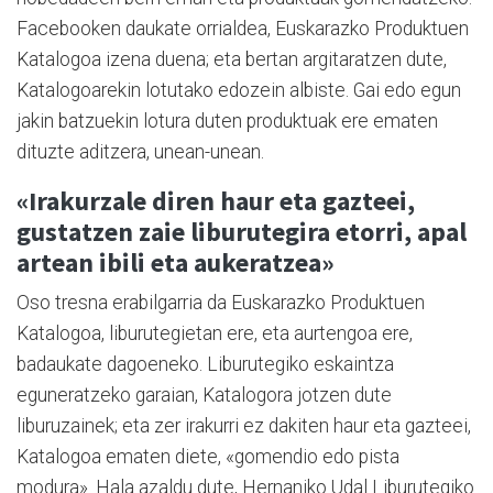
Facebooken daukate orrialdea, Euskarazko Produktuen
Katalogoa izena duena; eta bertan argitaratzen dute,
Katalogoarekin lotutako edozein albiste. Gai edo egun
jakin batzuekin lotura duten produktuak ere ematen
dituzte aditzera, unean-unean.
«Irakurzale diren haur eta gazteei,
gustatzen zaie liburutegira etorri, apal
artean ibili eta aukeratzea»
Oso tresna erabilgarria da Euskarazko Produktuen
Katalogoa, liburutegietan ere, eta aurtengoa ere,
badaukate dagoeneko. Liburutegiko eskaintza
eguneratzeko garaian, Katalogora jotzen dute
liburuzainek; eta zer irakurri ez dakiten haur eta gazteei,
Katalogoa ematen diete, «gomendio edo pista
modura». Hala azaldu dute, Hernaniko Udal Liburutegiko