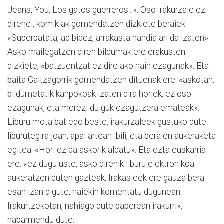
Jeans, You, Los gatos guerreros...». Oso irakurzale ez
direnei, komikiak gomendatzen dizkiete beraiek:
«Superpatata, adibidez, arrakasta handia ari da izaten».
Asko mailegatzen diren bildumak ere erakusten
dizkiete, «batzuentzat ez direlako hain ezagunak». Eta
baita Galtzagorrik gomendatzen dituenak ere: «askotan,
bildumetatik kanpokoak izaten dira horiek, ez oso
ezagunak, eta merezi du guk ezagutzera emateak».
Liburu mota bat edo beste, irakurzaleek gustuko dute
liburutegira joan, apal artean ibili, eta beraien aukeraketa
egitea. «Hori ez da askorik aldatu». Eta ezta euskarria
ere: «ez dugu uste, asko direnik liburu elektronikoa
aukeratzen duten gazteak. Irakasleek ere gauza bera
esan izan digute, haiekin komentatu dugunean.
Irakurtzekotan, nahiago dute paperean irakurri»,
nabarmendu dute.