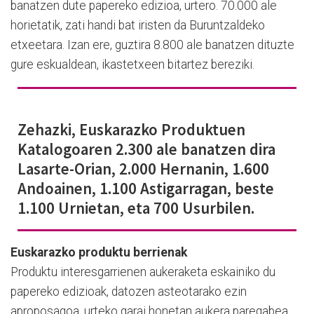
banatzen dute papereko edizioa, urtero. 70.000 ale
horietatik, zati handi bat iristen da Buruntzaldeko
etxeetara. Izan ere, guztira 8.800 ale banatzen dituzte
gure eskualdean, ikastetxeen bitartez bereziki.
Zehazki, Euskarazko Produktuen
Katalogoaren 2.300 ale banatzen dira
Lasarte-Orian, 2.000 Hernanin, 1.600
Andoainen, 1.100 Astigarragan, beste
1.100 Urnietan, eta 700 Usurbilen.
Euskarazko produktu berrienak
Produktu interesgarrienen aukeraketa eskainiko du
papereko edizioak, datozen asteotarako ezin
aproposagoa, urteko garai honetan aukera paregabea