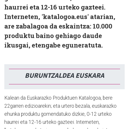
haurrei eta 12-16 urteko gazteei.
Interneten, 'katalogoa.eus' atarian,
are zabalagoa da eskaintza: 10.000
produktu baino gehiago daude
ikusgai, etengabe eguneratuta.
BURUNTZALDEA EUSKARA
Kalean da Euskarazko Produktuen Katalogoa, bere
22garren edizioarekin; eta urtero bezala, euskarazko
ehunka produktu gomendatuko dizkie, 0-12 urteko
haurrei eta 12-16 urteko gazteei. Interneten,