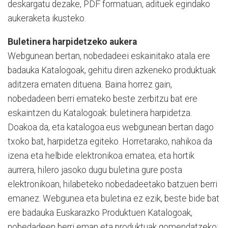
deskargatu dezake, PDF formatuan, adituek egindako
aukeraketa ikusteko.
Buletinera harpidetzeko aukera
Webgunean bertan, nobedadeei eskainitako atala ere
badauka Katalogoak, gehitu diren azkeneko produktuak
aditzera ematen dituena. Baina horrez gain,
nobedadeen berri emateko beste zerbitzu bat ere
eskaintzen du Katalogoak: buletinera harpidetza.
Doakoa da, eta katalogoa.eus webgunean bertan dago
txoko bat, harpidetza egiteko. Horretarako, nahikoa da
izena eta helbide elektronikoa ematea; eta hortik
aurrera, hilero jasoko dugu buletina gure posta
elektronikoan, hilabeteko nobedadeetako batzuen berri
emanez. Webgunea eta buletina ez ezik, beste bide bat
ere badauka Euskarazko Produktuen Katalogoak,
nobedadeen berri eman eta produktuak gomendatzeko: