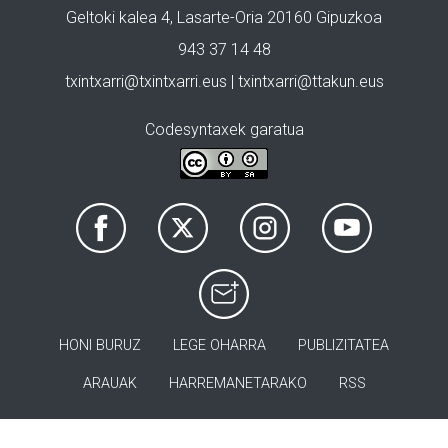
Geltoki kalea 4, Lasarte-Oria 20160 Gipuzkoa
943 37 14 48
txintxarri@txintxarri.eus | txintxarri@ttakun.eus
Codesyntaxek garatua
HONI BURUZ
LEGE OHARRA
PUBLIZITATEA
ARAUAK
HARREMANETARAKO
RSS