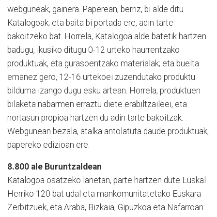
webguneak, gainera. Paperean, berriz, bi alde ditu
Katalogoak; eta baita bi portada ere, adin tarte
bakoitzeko bat. Horrela, Katalogoa alde batetik hartzen
badugu, ikusiko ditugu 0-12 urteko haurrentzako
produktuak, eta gurasoentzako materialak; eta buelta
emanez gero, 12-16 urtekoei zuzendutako produktu
bilduma izango dugu esku artean. Horrela, produktuen
bilaketa nabarmen erraztu diete erabiltzaileei, eta
nortasun propioa hartzen du adin tarte bakoitzak.
Webgunean bezala, atalka antolatuta daude produktuak,
papereko edizioan ere.
8.800 ale Buruntzaldean
Katalogoa osatzeko lanetan, parte hartzen dute Euskal
Herriko 120 bat udal eta mankomunitatetako Euskara
Zerbitzuek, eta Araba, Bizkaia, Gipuzkoa eta Nafarroan