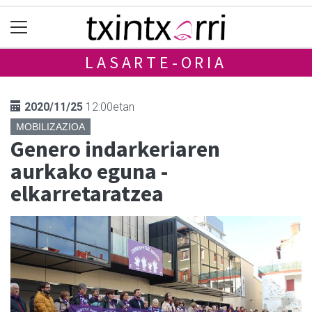
LASARTE-ORIA
2020/11/25
12:00etan
MOBILIZAZIOA
Genero indarkeriaren
aurkako eguna -
elkarretaratzea