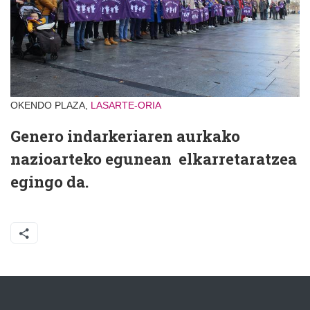
OKENDO PLAZA,
LASARTE-ORIA
Genero indarkeriaren aurkako
nazioarteko egunean elkarretaratzea
egingo da.