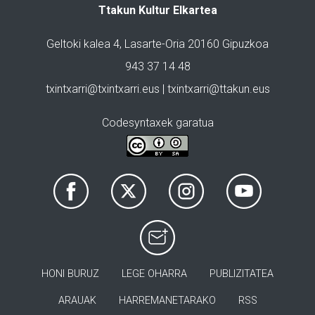
Ttakun Kultur Elkartea
Geltoki kalea 4, Lasarte-Oria 20160 Gipuzkoa
943 37 14 48
txintxarri@txintxarri.eus | txintxarri@ttakun.eus
Codesyntaxek garatua
HONI BURUZ
LEGE OHARRA
PUBLIZITATEA
ARAUAK
HARREMANETARAKO
RSS