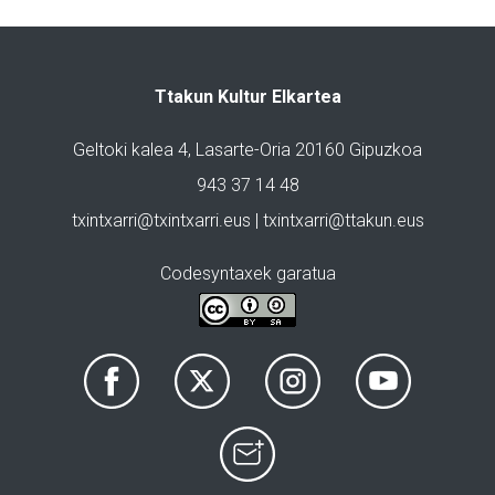
Ttakun Kultur Elkartea
Geltoki kalea 4, Lasarte-Oria 20160 Gipuzkoa
943 37 14 48
txintxarri@txintxarri.eus | txintxarri@ttakun.eus
Codesyntaxek garatua