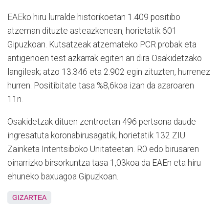
EAEko hiru lurralde historikoetan 1.409 positibo
atzeman dituzte asteazkenean, horietatik 601
Gipuzkoan. Kutsatzeak atzemateko PCR probak eta
antigenoen test azkarrak egiten ari dira Osakidetzako
langileak; atzo 13.346 eta 2.902 egin zituzten, hurrenez
hurren. Positibitate tasa %8,6koa izan da azaroaren
11n.
Osakidetzak dituen zentroetan 496 pertsona daude
ingresatuta koronabirusagatik, horietatik 132 ZIU
Zainketa Intentsiboko Unitateetan. R0 edo birusaren
oinarrizko birsorkuntza tasa 1,03koa da EAEn eta hiru
ehuneko baxuagoa Gipuzkoan.
GIZARTEA