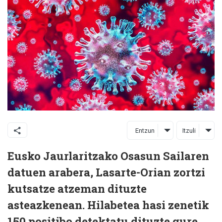
Entzun
Itzuli
Eusko Jaurlaritzako Osasun Sailaren
datuen arabera, Lasarte-Orian zortzi
kutsatze atzeman dituzte
asteazkenean. Hilabetea hasi zenetik
150 positibo detektatu dituzte gure