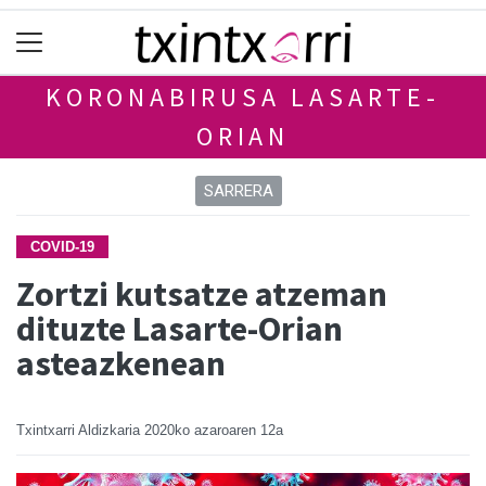
KORONABIRUSA LASARTE-
ORIAN
SARRERA
COVID-19
Zortzi kutsatze atzeman
dituzte Lasarte-Orian
asteazkenean
Txintxarri Aldizkaria
2020ko azaroaren 12a