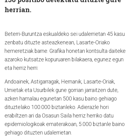
herrian.
Beterri-Buruntza eskualdeko sei udalerrietan 45 kasu
zenbatu dituzte asteazkenean, Lasarte-Oriako
hemeretziak barne. Grafika honetan kontsulta daiteke
azaroko kutsatze kopuruaren bilakaera, egunez egun
eta herriz herri:
Andoainek, Astigarragak, Hernanik, Lasarte-Oriak,
Urnietak eta Usurbilek gune gorrian jarraitzen dute,
azken hamalau egunetan 500 kasu baino gehiago
dituztelako 100.000 biztanleko. Adierazle hori
erabiltzen ari da Osasun Saila herriz herriko datu
epidemiologikoak ematerakoan, 5.000 biztanle baino
gehiago dituzten udalerrietan.