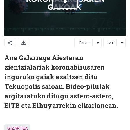
Entzun
Itzuli
Ana Galarraga Aiestaran
zientzialariak koronabirusaren
inguruko gaiak azaltzen ditu
Teknopolis saioan. Bideo-pilulak
argitaratuko ditugu astero-astero,
EiTB eta Elhuyarrekin elkarlanean.
GIZARTEA