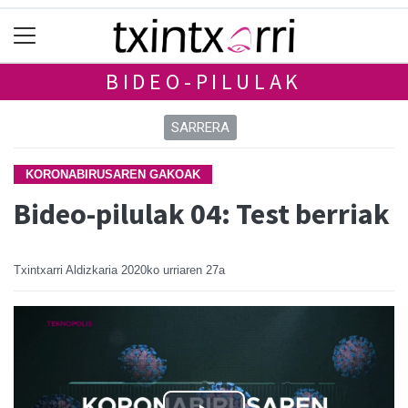
BIDEO-PILULAK
SARRERA
KORONABIRUSAREN GAKOAK
Bideo-pilulak 04: Test berriak
Txintxarri Aldizkaria
2020ko urriaren 27a