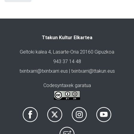
Ttakun Kultur Elkartea
Geltoki kalea 4, Lasarte-Oria 20160 Gipuzkoa
943 37 14 48
txintxarri@txintxarri.eus | txintxarri@ttakun.eus
Codesyntaxek garatua