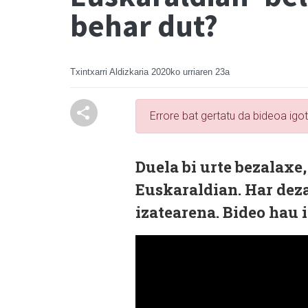
behar dut?
Txintxarri Aldizkaria
2020ko urriaren 23a
Errore bat gertatu da bideoa igo
Duela bi urte bezalax
Euskaraldian. Har dezak
izatearena. Bideo hau i