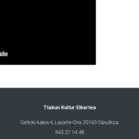
Ttakun Kultur Elkartea
Geltoki kalea 4, Lasarte-Oria 20160 Gipuzkoa
943 37 14 48