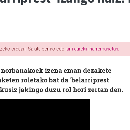
tzeko orduan. Saiatu berriro edo
jarri gurekin harremanetan.
e, norbanakoek izena eman dezakete
eten roletako bat da 'belarriprest'
kusiz jakingo duzu rol hori zertan den.