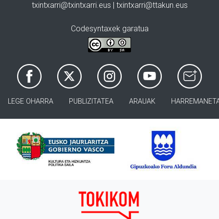
txintxarri@txintxarri.eus | txintxarri@ttakun.eus
Codesyntaxek garatua
LEGE OHARRA
PUBLIZITATEA
ARAUAK
HARREMANET