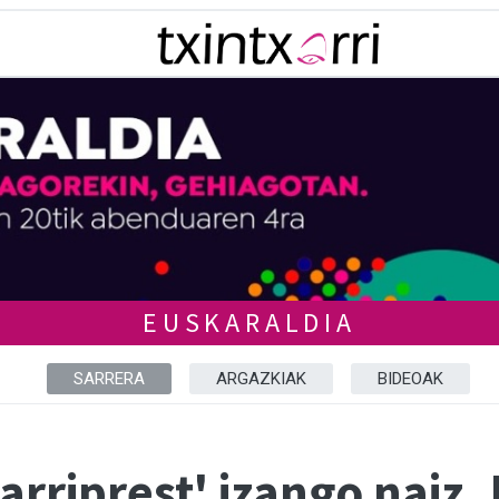
EUSKARALDIA
SARRERA
ARGAZKIAK
BIDEOAK
arriprest' izango naiz.