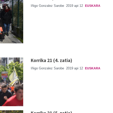
Iñigo Gonzalez Sarobe
2019 api 12
EUSKARA
Korrika 21 (4. zatia)
Iñigo Gonzalez Sarobe
2019 api 12
EUSKARA
Korrika 21 (5. zatia)