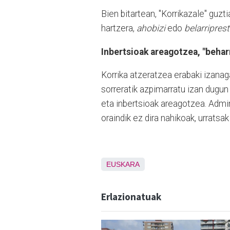
Bien bitartean, "Korrikazale" guz
hartzera,
ahobizi
edo
belarripres
Inbertsioak areagotzea, "beha
Korrika atzeratzea erabaki izanag
sorreratik azpimarratu izan dugu
eta inbertsioak areagotzea. Admin
oraindik ez dira nahikoak, urratsak
EUSKARA
Erlazionatuak