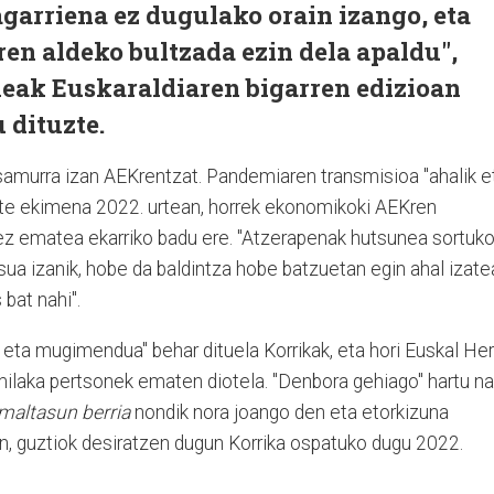
agarriena ez dugulako orain izango, eta
en aldeko bultzada ezin dela apaldu",
leak Euskaraldiaren bigarren edizioan
 dituzte.
 samurra izan AEKrentzat. Pandemiaren transmisioa "ahalik e
ute ekimena 2022. urtean, horrek ekonomikoki AEKren
i ez ematea ekarriko badu ere. "Atzerapenak hutsunea sortuk
tsua izanik, hobe da baldintza hobe batzuetan egin ahal izate
bat nahi".
 eta mugimendua" behar dituela Korrikak, eta hori Euskal Her
milaka pertsonek ematen diotela. "Denbora gehiago" hartu na
maltasun berria
nondik nora joango den eta etorkizuna
n, guztiok desiratzen dugun Korrika ospatuko dugu 2022.