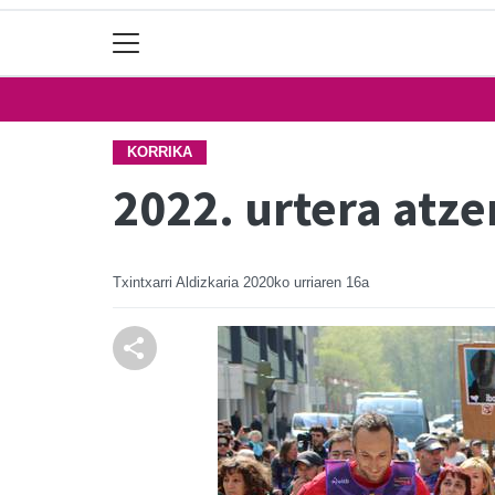
KORRIKA
2022. urtera atze
Txintxarri Aldizkaria
2020ko urriaren 16a