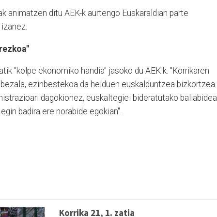
tiak animatzen ditu AEK-k aurtengo Euskaraldian parte
t
izanez.
rrezkoa"
atik "kolpe ekonomiko handia" jasoko du AEK-k. "Korrikaren
n bezala, ezinbestekoa da helduen euskalduntzea bizkortzea
istrazioari dagokionez, euskaltegiei bideratutako baliabide
 egin badira ere norabide egokian".
Korrika 21, 1. zatia