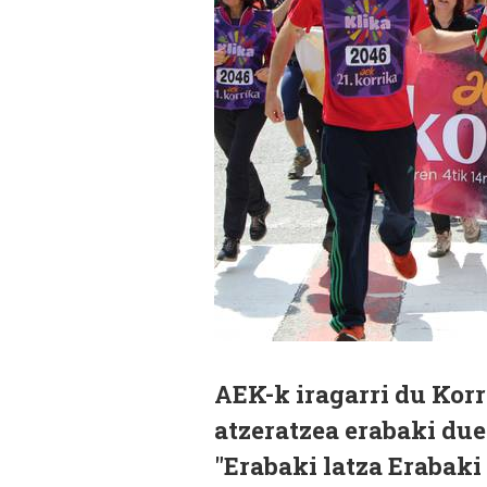
AEK-k iragarri du Korr
atzeratzea erabaki due
"Erabaki latza Erabaki