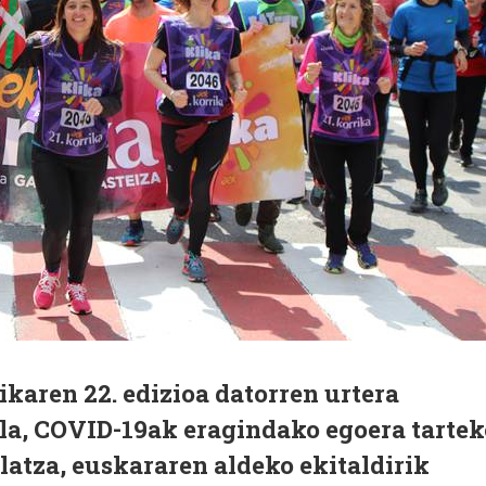
ikaren 22. edizioa datorren urtera
la, COVID-19ak eragindako egoera tartek
 latza, euskararen aldeko ekitaldirik