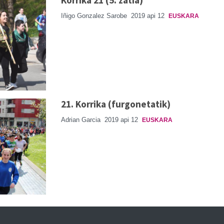
Iñigo Gonzalez Sarobe
2019 api 12
EUSKARA
21. Korrika (furgonetatik)
Adrian Garcia
2019 api 12
EUSKARA