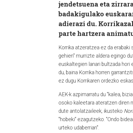
jendetsuena eta zirrar
badakigulako euskarar
adierazi du. Korrikaza
parte hartzera animatu
Korrika atzeratzea ez da erabaki
gehien" murrizte aldera egingo d
euskaltegien lanari bultzada hor
du, baina Korrika horren garrantzi
ez dugu Korrikaren ordezko eskas 
AEK-k azpimarratu du "kalea, bizia
osoko kaleetara ateratzen diren 
dute antolatzaileek, ikusteko
Nor
"hobeki" ezagutzeko. "Ondo bidea
urteko udaberrian".