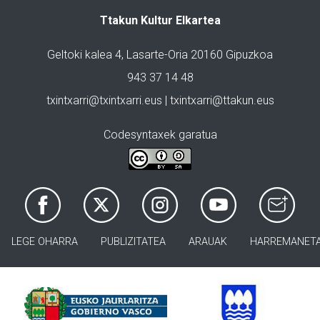
Ttakun Kultur Elkartea
Geltoki kalea 4, Lasarte-Oria 20160 Gipuzkoa
943 37 14 48
txintxarri@txintxarri.eus | txintxarri@ttakun.eus
Codesyntaxek garatua
LEGE OHARRA
PUBLIZITATEA
ARAUAK
HARREMANET