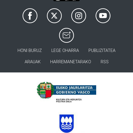
HONI BURUZ
LEGE OHARRA
PUBLIZITATEA
ARAUAK
HARREMANETARAKO
RSS