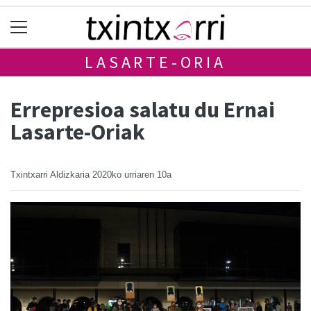
LASARTE-ORIA
Errepresioa salatu du Ernai
Lasarte-Oriak
Txintxarri Aldizkaria
2020ko urriaren 10a