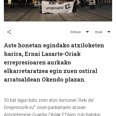
Entzun
Itzuli
Aste honetan egindako atxiloketen
harira, Ernai Lasarte-Oriak
errepresioaren aurkako
elkarretaratzea egin zuen ostiral
arratsaldean Okendo plazan.
50 bat lagun batu ziren atzo iluntzean "Aski da!
Errepresiorik ez" zioen pankartaren atzean.
Astelehenean Guardia Zibilak ETAren zulo batekin