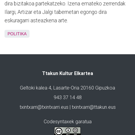
dira bizitakoa partekatzeko. Izena emateko zerrendak
Ilargi, Artizar eta Jalgi tabernetan egongo dira
eskuragarri asteazkena arte.
POLITIKA
Ttakun Kultur Elkartea
Geltoki kalea 4, Lasarte-Oria 20160 Gipuzkoa
943 37 14 48
txintxarri@txintxarri.eus | txintxarri@ttakun.eus
Codesyntaxek garatua