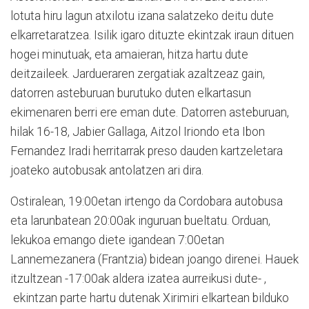
lotuta hiru lagun atxilotu izana salatzeko deitu dute
elkarretaratzea. Isilik igaro dituzte ekintzak iraun dituen
hogei minutuak, eta amaieran, hitza hartu dute
deitzaileek. Jardueraren zergatiak azaltzeaz gain,
datorren asteburuan burutuko duten elkartasun
ekimenaren berri ere eman dute. Datorren asteburuan,
hilak 16-18, Jabier Gallaga, Aitzol Iriondo eta Ibon
Fernandez Iradi herritarrak preso dauden kartzeletara
joateko autobusak antolatzen ari dira.
Ostiralean, 19:00etan irtengo da Cordobara autobusa
eta larunbatean 20:00ak inguruan bueltatu. Orduan,
lekukoa emango diete igandean 7:00etan
Lannemezanera (Frantzia) bidean joango direnei. Hauek
itzultzean -17:00ak aldera izatea aurreikusi dute- ,
ekintzan parte hartu dutenak Xirimiri elkartean bilduko