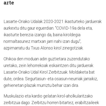
arte
Lasarte-Oriako Udalak 2020-2021 ikasturteko jarduerak
aurkextu ditu gaur eguerdian. "COVID-19a dela eta,
ikasturte berezia izango da, baina kiroldegia
normaltasunez martxan jarri nahi izan dugu",
azpimarratu du Txus Alonso kirol zinegotziak.
Ohikoa den moduan adin guztietara zuzendutako
uretako, zein lehorrekoak eskaintzen ditu jarduerak
Lasarte-Oriako Udal Kirol Zerbitzuak. Moldaketa bat
dute, ordea. Segurtasun- eta osasun-neurriak jarraikiz,
gehienetan plazak murriztu behar izan dira.
Muskulazio eta kardio gelatan kirol-aholkularitzako
zerbitzua dago. Zerbitzu horren bitartez, erabiltzaileek