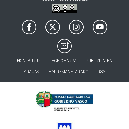
HONI BURUZ
LEGE OHARRA
PUBLIZITATEA
ARAUAK
HARREMANETARAKO
RSS