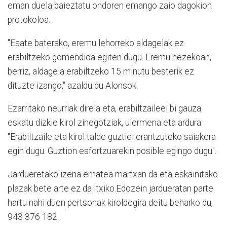
eman duela baieztatu ondoren emango zaio dagokion
protokoloa.
"Esate baterako, eremu lehorreko aldagelak ez
erabiltzeko gomendioa egiten dugu. Eremu hezekoan,
berriz, aldagela erabiltzeko 15 minutu besterik ez
dituzte izango," azaldu du Alonsok.
Ezarritako neurriak direla eta, erabiltzaileei bi gauza
eskatu dizkie kirol zinegotziak, ulermena eta ardura.
"Erabiltzaile eta kirol talde guztiei erantzuteko saiakera
egin dugu. Guztion esfortzuarekin posible egingo dugu".
Jardueretako izena ematea martxan da eta eskainitako
plazak bete arte ez da itxiko.Edozein jardueratan parte
hartu nahi duen pertsonak kiroldegira deitu beharko du,
943 376 182.