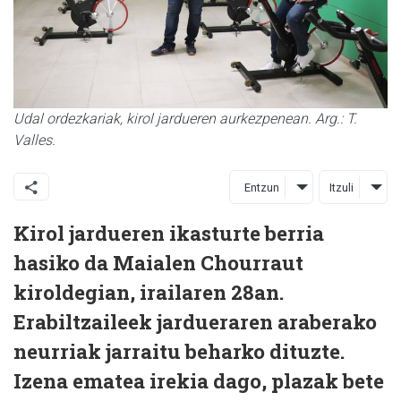
Udal ordezkariak, kirol jardueren aurkezpenean. Arg.: T.
Valles.
Entzun
Itzuli
Kirol jardueren ikasturte berria
hasiko da Maialen Chourraut
kiroldegian, irailaren 28an.
Erabiltzaileek jardueraren araberako
neurriak jarraitu beharko dituzte.
Izena ematea irekia dago, plazak bete