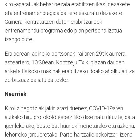
kirol-aparatuak behar bezala erabiltzen ikasi dezakete
eta entrenamendu-gida bat ere eskuratu dezakete.
Gainera, kontratatzen duten erabiltzaileek
entrenamendu-programa edo plan pertsonalizatua
izango dute.
Era berean, adineko pertsonak irailaren 29tik aurrera,
asteartero, 10:30ean, Kontzeju Txiki plazan dauden
ariketa fisikoko makinak erabiltzeko doako aholkularitza
zerbitzuaz baliatu daitezke.
Neurriak
Kirol zinegotziak jakin arazi duenez, COVID-19aren
aurkako hiru protokolo espezifiko diseinatu dituzte, bata
igerilekurako, beste bat haur ekimenetarako eta azkena,
lehorreko jardueretako. Parte-hartzaile bakoitzari izena