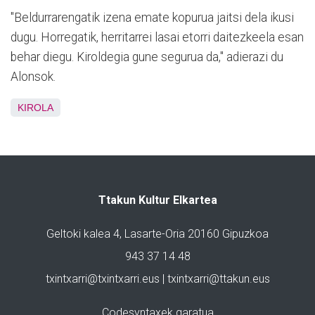
"Beldurrarengatik izena emate kopurua jaitsi dela ikusi
dugu. Horregatik, herritarrei lasai etorri daitezkeela esan
behar diegu. Kiroldegia gune segurua da," adierazi du
Alonsok.
KIROLA
Ttakun Kultur Elkartea
Geltoki kalea 4, Lasarte-Oria 20160 Gipuzkoa
943 37 14 48
txintxarri@txintxarri.eus | txintxarri@ttakun.eus
Codesyntaxek garatua