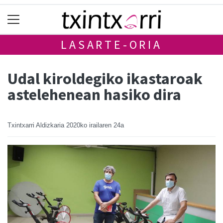
LASARTE-ORIA
Udal kiroldegiko ikastaroak
astelehenean hasiko dira
Txintxarri Aldizkaria
2020ko irailaren 24a