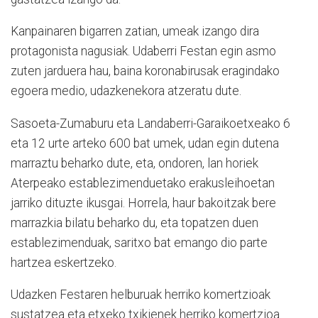
Kanpainaren bigarren zatian, umeak izango dira
protagonista nagusiak. Udaberri Festan egin asmo
zuten jarduera hau, baina koronabirusak eragindako
egoera medio, udazkenekora atzeratu dute.
Sasoeta-Zumaburu eta Landaberri-Garaikoetxeako 6
eta 12 urte arteko 600 bat umek, udan egin dutena
marraztu beharko dute, eta, ondoren, lan horiek
Aterpeako establezimenduetako erakusleihoetan
jarriko dituzte ikusgai. Horrela, haur bakoitzak bere
marrazkia bilatu beharko du, eta topatzen duen
establezimenduak, saritxo bat emango dio parte
hartzea eskertzeko.
Udazken Festaren helburuak herriko komertzioak
sustatzea eta etxeko txikienek herriko komertzioa