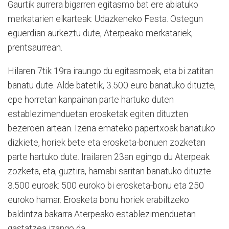
Gaurtik aurrera bigarren egitasmo bat ere abiatuko
merkatarien elkarteak: Udazkeneko Festa. Ostegun
eguerdian aurkeztu dute, Aterpeako merkatariek,
prentsaurrean.
Hilaren 7tik 19ra iraungo du egitasmoak, eta bi zatitan
banatu dute. Alde batetik, 3.500 euro banatuko dituzte,
epe horretan kanpainan parte hartuko duten
establezimenduetan erosketak egiten dituzten
bezeroen artean. Izena emateko papertxoak banatuko
dizkiete, horiek bete eta erosketa-bonuen zozketan
parte hartuko dute. Irailaren 23an egingo du Aterpeak
zozketa, eta, guztira, hamabi saritan banatuko dituzte
3.500 euroak: 500 euroko bi erosketa-bonu eta 250
euroko hamar. Erosketa bonu horiek erabiltzeko
baldintza bakarra Aterpeako establezimenduetan
gastatzea izango da.