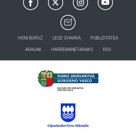
HONI BURUZ
LEGE OHARRA
PUBLIZITATEA
ARAUAK
HARREMANETARAKO
RSS