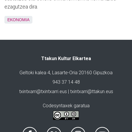
ezagutzea dira.
EKONOMIA
Ttakun Kultur Elkartea
Geltoki kalea 4, Lasarte-Oria 20160 Gipuzkoa
943 37 14 48
txintxarri@txintxarri.eus | txintxarri@ttakun.eus
Codesyntaxek garatua