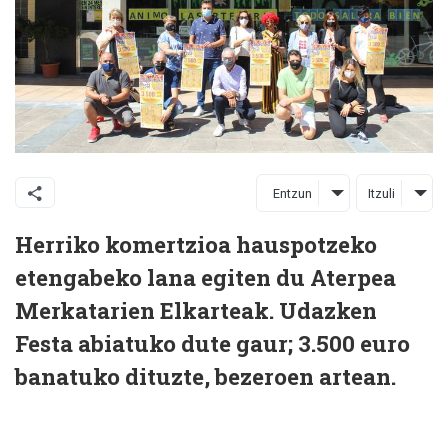
Entzun
Itzuli
Herriko komertzioa hauspotzeko
etengabeko lana egiten du Aterpea
Merkatarien Elkarteak. Udazken
Festa abiatuko dute gaur; 3.500 euro
banatuko dituzte, bezeroen artean.