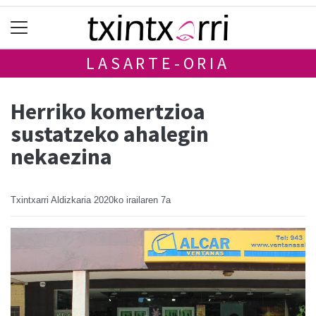
LASARTE-ORIA
Herriko komertzioa
sustatzeko ahalegin
nekaezina
Txintxarri Aldizkaria
2020ko irailaren 7a