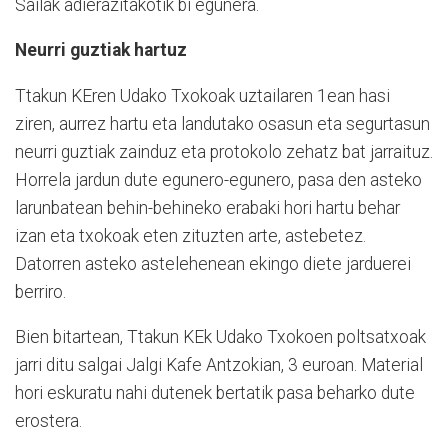
Sailak adierazitakotik bi egunera.
Neurri guztiak hartuz
Ttakun KEren Udako Txokoak uztailaren 1ean hasi
ziren, aurrez hartu eta landutako osasun eta segurtasun
neurri guztiak zainduz eta protokolo zehatz bat jarraituz.
Horrela jardun dute egunero-egunero, pasa den asteko
larunbatean behin-behineko erabaki hori hartu behar
izan eta txokoak eten zituzten arte, astebetez.
Datorren asteko astelehenean ekingo diete jarduerei
berriro.
Bien bitartean, Ttakun KEk Udako Txokoen poltsatxoak
jarri ditu salgai Jalgi Kafe Antzokian, 3 euroan. Material
hori eskuratu nahi dutenek bertatik pasa beharko dute
erostera.