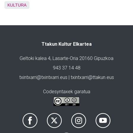
KULTURA
Ttakun Kultur Elkartea
Geltoki kalea 4, Lasarte-Oria 20160 Gipuzkoa
943 37 14 48
txintxarri@txintxarri.eus | txintxarri@ttakun.eus
Codesyntaxek garatua