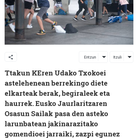
Entzun
Itzuli
Ttakun KEren Udako Txokoei
astelehenean berrekingo diete
elkarteak berak, begiraleek eta
haurrek. Eusko Jaurlaritzaren
Osasun Sailak pasa den asteko
larunbatean jakinarazitako
gomendioei jarraiki, zazpi egunez