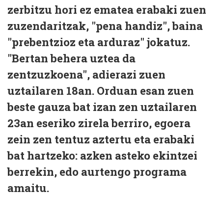
zerbitzu hori ez ematea erabaki zuen
zuzendaritzak, "pena handiz", baina
"prebentzioz eta arduraz" jokatuz.
"Bertan behera uztea da
zentzuzkoena", adierazi zuen
uztailaren 18an. Orduan esan zuen
beste gauza bat izan zen uztailaren
23an eseriko zirela berriro, egoera
zein zen tentuz aztertu eta erabaki
bat hartzeko: azken asteko ekintzei
berrekin, edo aurtengo programa
amaitu.