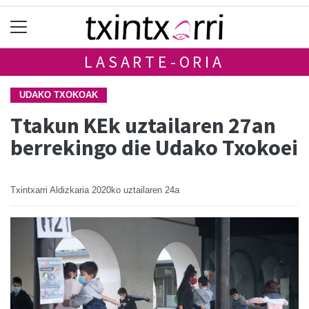
LASARTE-ORIA
UDAKO TXOKOAK
Ttakun KEk uztailaren 27an
berrekingo die Udako Txokoei
Txintxarri Aldizkaria
2020ko uztailaren 24a