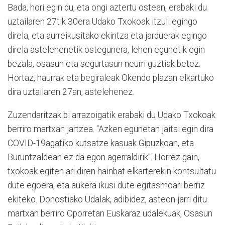
Bada, hori egin du, eta ongi aztertu ostean, erabaki du
uztailaren 27tik 30era Udako Txokoak itzuli egingo
direla, eta aurreikusitako ekintza eta jarduerak egingo
direla astelehenetik ostegunera, lehen egunetik egin
bezala, osasun eta segurtasun neurri guztiak betez.
Hortaz, haurrak eta begiraleak Okendo plazan elkartuko
dira uztailaren 27an, astelehenez.
Zuzendaritzak bi arrazoigatik erabaki du Udako Txokoak
berriro martxan jartzea. "Azken egunetan jaitsi egin dira
COVID-19agatiko kutsatze kasuak Gipuzkoan, eta
Buruntzaldean ez da egon agerraldirik". Horrez gain,
txokoak egiten ari diren hainbat elkarterekin kontsultatu
dute egoera, eta aukera ikusi dute egitasmoari berriz
ekiteko. Donostiako Udalak, adibidez, asteon jarri ditu
martxan berriro Oporretan Euskaraz udalekuak, Osasun