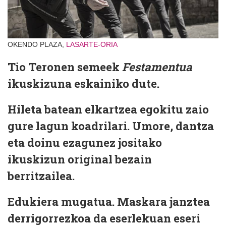
OKENDO PLAZA,
LASARTE-ORIA
Tio Teronen semeek
Festamentua
ikuskizuna eskainiko dute.
Hileta batean elkartzea egokitu zaio
gure lagun koadrilari. Umore, dantza
eta doinu ezagunez jositako
ikuskizun original bezain
berritzailea.
Edukiera mugatua. Maskara janztea
derrigorrezkoa da eserlekuan eseri