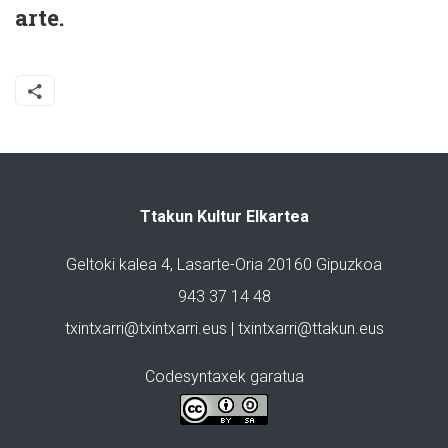
arte.
Ttakun Kultur Elkartea
Geltoki kalea 4, Lasarte-Oria 20160 Gipuzkoa
943 37 14 48
txintxarri@txintxarri.eus | txintxarri@ttakun.eus
Codesyntaxek garatua