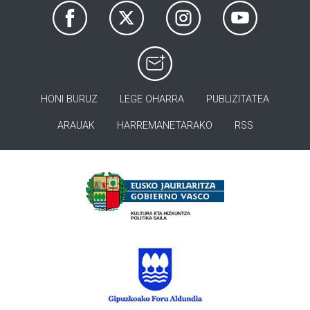
HONI BURUZ
LEGE OHARRA
PUBLIZITATEA
ARAUAK
HARREMANETARAKO
RSS