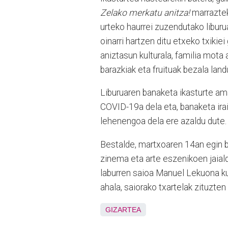
Zelako merkatu anitza!
marraztek
urteko haurrei zuzendutako liburu
oinarri hartzen ditu etxeko txiki
aniztasun kulturala, familia mota 
barazkiak eta fruituak bezala land
Liburuaren banaketa ikasturte ama
COVID-19a dela eta, banaketa irai
lehenengoa dela ere azaldu dute.
Bestalde, martxoaren 14an egin 
zinema eta arte eszenikoen jaialdi
laburren saioa Manuel Lekuona ku
ahala, saiorako txartelak zituzten
GIZARTEA