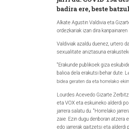
badira ere, beste batz
Alkate Agustin Valdivia eta Giza
ordezkariak izan dira kanpainare
Valdiviak azaldu duenez, urtero d
sexualitate aniztasuna erakustek
"Erakunde publikoek giza eskubid
balioa dela erakutsi behar dute. L
bidea geraten da eta horrelako eki
Lourdes Acevedo Gizarte Zerbitz
eta VOX eta eskuineko alderdi po
jarrera salatu du. "Horrelako jarr
zaie. Ezin dugu denboran atzera eg
edo jarrerak gaitzetsi eta alderdi