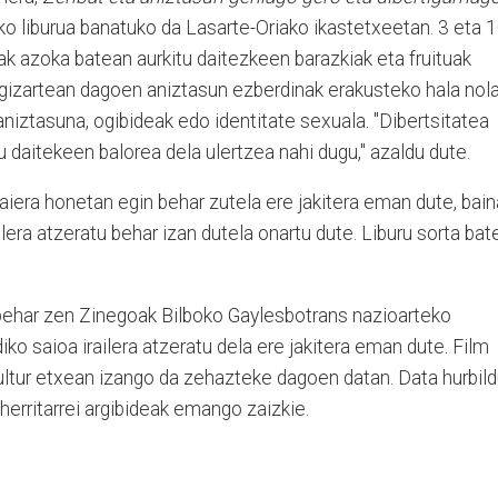
o liburua banatuko da Lasarte-Oriako ikastetxeetan. 3 eta 
ak azoka batean aurkitu daitezkeen barazkiak eta fruituak
ei gizartean dagoen aniztasun ezberdinak erakusteko hala nola
aniztasuna, ogibideak edo identitate sexuala. "Dibertsitatea
u daitekeen balorea dela ulertzea nahi dugu," azaldu dute.
iera honetan egin behar zutela ere jakitera eman dute, bain
lera atzeratu behar izan dutela onartu dute. Liburu sorta bat
behar zen Zinegoak Bilboko Gaylesbotrans nazioarteko
ko saioa irailera atzeratu dela ere jakitera eman dute. Film
ltur etxean izango da zehazteke dagoen datan. Data hurbil
 herritarrei argibideak emango zaizkie.