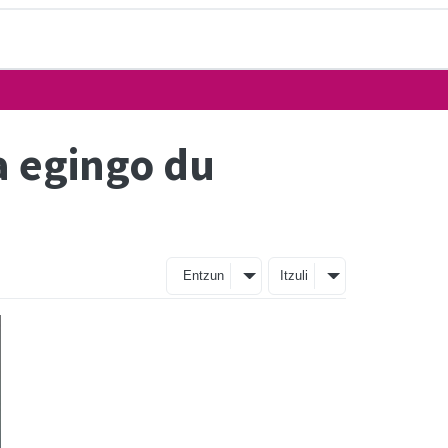
a egingo du
Entzun
Itzuli