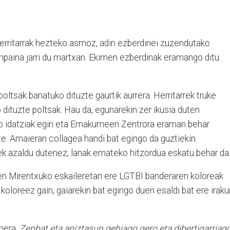
 herritarrak hezteko asmoz, adin ezberdinei zuzendutako
anpaina jarri du martxan. Ekimen ezberdinak eramango ditu
ltsak banatuko dituzte gaurtik aurrera. Herritarrek truke
dituzte poltsak. Hau da, egunarekin zer ikusia duten
edo idatziak egin eta Emakumeen Zentrora eraman behar
te. Amaieran collagea handi bat egingo da guztiekin.
azaldu dutenez, lanak emateko hitzordua eskatu behar da
 Mirentxuko eskaileretan ere LGTBI banderaren koloreak
 koloreez gain, gaiarekin bat egingo duen esaldi bat ere irakur
inera,
Zenbat eta aniztasun gehiago gero eta dibertigarriago