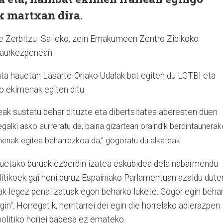
uk martxan dira.
rte Zerbitzu Saileko, zein Emakumeen Zentro Zibikoko
n aurkezpenean.
ata hauetan Lasarte-Oriako Udalak bat egiten du LGTBI eta
o ekimenak egiten ditu.
eak sustatu behar dituzte eta dibertsitatea aberesten duen
egalki asko aurreratu da, baina gizartean oraindik berdintaunera
menak egitea beharrezkoa da," gogoratu du alkateak.
uetako buruak ezberdin izatea eskubidea dela nabarmendu
litikoek gai honi buruz Espainiako Parlamentuan azaldu dute
erak legez penalizatuak egon beharko lukete. Gogor egin beha
in". Horregatik, herritarrei dei egin die horrelako adierazpen
 politiko horiei babesa ez emateko.