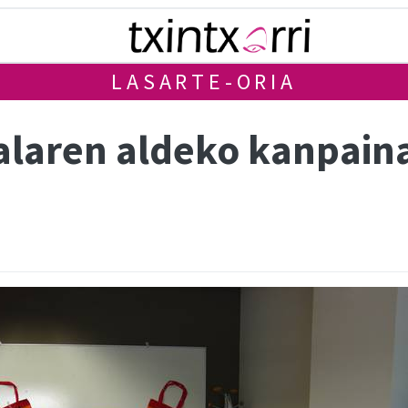
LASARTE-ORIA
ualaren aldeko kanpain