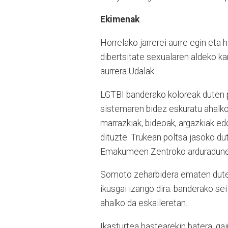
Ekimenak
Horrelako jarrerei aurre egin eta
dibertsitate sexualaren aldeko k
aurrera Udalak.
LGTBI banderako koloreak duten po
sistemaren bidez eskuratu ahalko 
marrazkiak, bideoak, argazkiak 
dituzte. Trukean poltsa jasoko du
Emakumeen Zentroko arduradunek 
Somoto zeharbidera ematen duten
ikusgai izango dira. banderako sei
ahalko da eskaileretan.
Ikasturtea hastearekin batera, ga