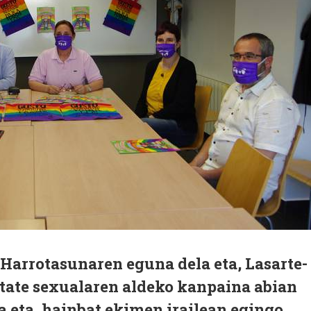
Harrotasunaren eguna dela eta, Lasarte-
itate sexualaren aldeko kanpaina abian
la eta, hainbat ekimen irailean egingo