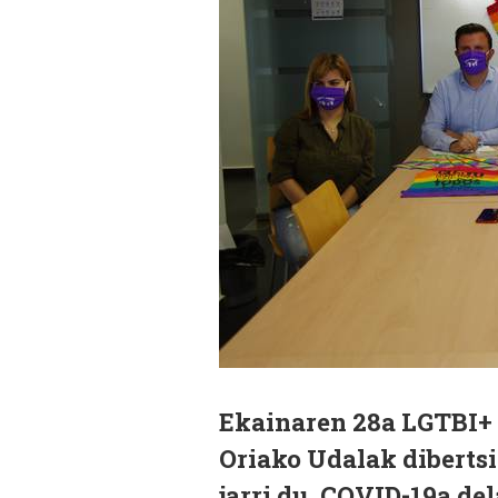
Ekainaren 28a LGTBI+ 
Oriako Udalak diberts
jarri du. COVID-19a de