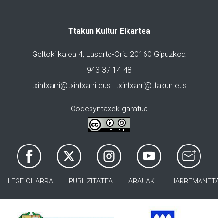
Ttakun Kultur Elkartea
Geltoki kalea 4, Lasarte-Oria 20160 Gipuzkoa
943 37 14 48
txintxarri@txintxarri.eus | txintxarri@ttakun.eus
Codesyntaxek garatua
LEGE OHARRA
PUBLIZITATEA
ARAUAK
HARREMANET