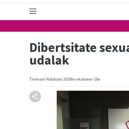
Dibertsitate sex
udalak
Txintxarri Aldizkaria
2020ko ekainaren 19a