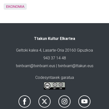
EKONOMIA
Ttakun Kultur Elkartea
Geltoki kalea 4, Lasarte-Oria 20160 Gipuzkoa
943 37 14 48
txintxarri@txintxarri.eus | txintxarri@ttakun.eus
Codesyntaxek garatua