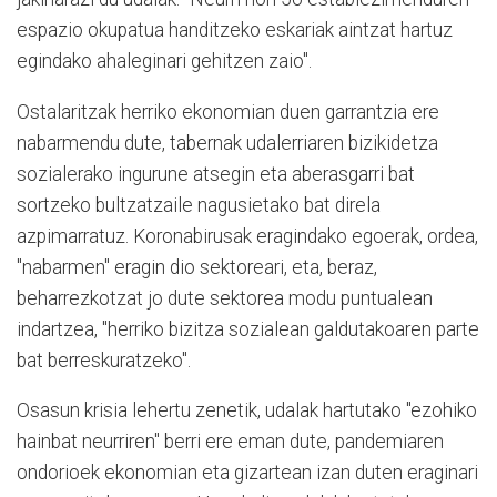
espazio okupatua handitzeko eskariak aintzat hartuz
egindako ahaleginari gehitzen zaio".
Ostalaritzak herriko ekonomian duen garrantzia ere
nabarmendu dute, tabernak udalerriaren bizikidetza
sozialerako ingurune atsegin eta aberasgarri bat
sortzeko bultzatzaile nagusietako bat direla
azpimarratuz. Koronabirusak eragindako egoerak, ordea,
"nabarmen" eragin dio sektoreari, eta, beraz,
beharrezkotzat jo dute sektorea modu puntualean
indartzea, "herriko bizitza sozialean galdutakoaren parte
bat berreskuratzeko".
Osasun krisia lehertu zenetik, udalak hartutako "ezohiko
hainbat neurriren" berri ere eman dute, pandemiaren
ondorioek ekonomian eta gizartean izan duten eraginari