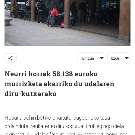
Entzun
Itzuli
Neurri horrek 58.138 euroko
murrizketa ekarriko du udalaren
diru-kutxarako
Hobaria behin betiko onartuta, dagoeneko tasa
ordainduta zeukatenei diru kopurua itzuli egingo diela
jakinarazi du udalak: "Neurri hori 56 establezimenduren