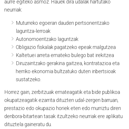
aurre egiteko asmoz. Hauek dira udalak hartutako
neurriak:
Muturreko egoeran dauden pertsonentzako
laguntza-lerroak
Autonomoentzako laguntzak
Obligazio fiskalak pagatzeko epeak malgutzea
Kaltetuei arreta emateko bulego bat irekitzea
Diruzaintzako gerakina gaitzea, kontratazioa eta
herriko ekonomia bultzatuko duten inbertsioak
sustatzeko.
Horrez gain, zerbitzuak emateagatik eta bide publikoa
okupatzeagatik ezarrita dituzten udal-zergen barruan,
prestazio edo okupazio horiek eten edo murriztu diren
denbora-bitartean tasak itzultzeko neurriak ere aplikatu
dituztela gaineratu du.