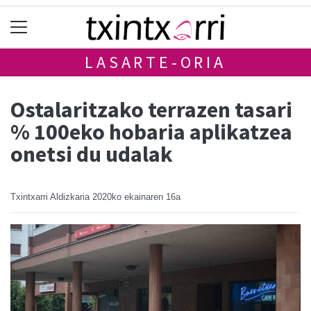
LASARTE-ORIA
Ostalaritzako terrazen tasari
% 100eko hobaria aplikatzea
onetsi du udalak
Txintxarri Aldizkaria
2020ko ekainaren 16a