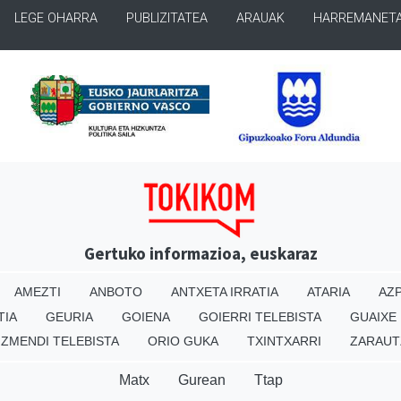
LEGE OHARRA
PUBLIZITATEA
ARAUAK
HARREMANET
Gertuko informazioa, euskaraz
AMEZTI
ANBOTO
ANTXETA IRRATIA
ATARIA
AZP
TIA
GEURIA
GOIENA
GOIERRI TELEBISTA
GUAIXE
IZMENDI TELEBISTA
ORIO GUKA
TXINTXARRI
ZARAUT
Matx
Gurean
Ttap