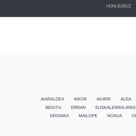
HONI BURUZ
AIARALDEA
AIKOR
AIURRI
ALEA
BEGITU
ERRAN
EUSKALERRIA IRRA
KRONIKA
MAILOPE
NOAUA
O