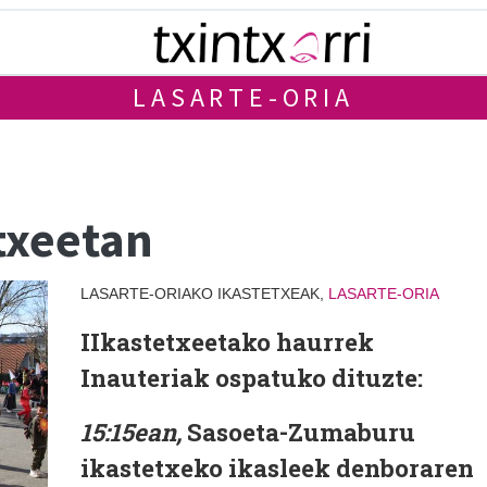
LASARTE-ORIA
txeetan
LASARTE-ORIAKO IKASTETXEAK,
LASARTE-ORIA
IIkastetxeetako haurrek
Inauteriak ospatuko dituzte:
15:15ean,
Sasoeta-Zumaburu
ikastetxeko ikasleek denboraren