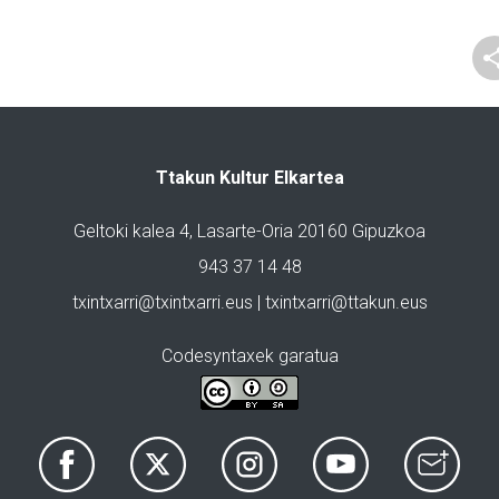
Ttakun Kultur Elkartea
Geltoki kalea 4, Lasarte-Oria 20160 Gipuzkoa
943 37 14 48
txintxarri@txintxarri.eus | txintxarri@ttakun.eus
Codesyntaxek garatua