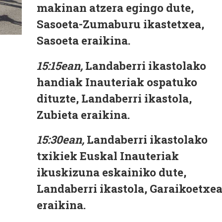
makinan atzera egingo dute,
Sasoeta-Zumaburu ikastetxea,
Sasoeta eraikina.
15:15ean,
Landaberri ikastolako
handiak Inauteriak ospatuko
dituzte, Landaberri ikastola,
Zubieta eraikina.
15:30ean,
Landaberri ikastolako
txikiek Euskal Inauteriak
ikuskizuna eskainiko dute,
Landaberri ikastola, Garaikoetxe
eraikina.