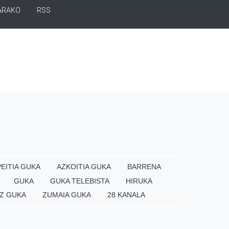
ARAKO
RSS
EITIA GUKA
AZKOITIA GUKA
BARRENA
GUKA
GUKA TELEBISTA
HIRUKA
Z GUKA
ZUMAIA GUKA
28 KANALA