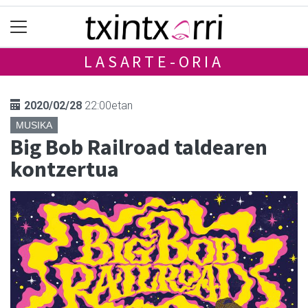
LASARTE-ORIA
2020/02/28
22:00etan
MUSIKA
Big Bob Railroad taldearen
kontzertua