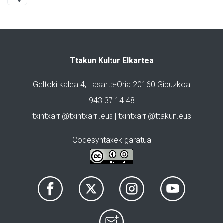
Ttakun Kultur Elkartea
Geltoki kalea 4, Lasarte-Oria 20160 Gipuzkoa
943 37 14 48
txintxarri@txintxarri.eus | txintxarri@ttakun.eus
Codesyntaxek garatua