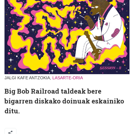
JALGI KAFE ANTZOKIA,
LASARTE-ORIA
Big Bob Railroad taldeak bere
bigarren diskako doinuak eskainiko
ditu.