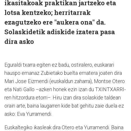
ikasitakoak praktikan jartzeko eta
lotsa kentzeko; herritarrak
ezagutzeko ere "aukera ona" da.
Solaskidetik adiskide izatera pasa
dira asko
Eguraldi txarra egiten ez badu, ostiralero, euskarari
hauspo emanaz Zubietako buelta ematera joaten dira
Mari Jose Eizmendi (euskaldun zaharra), Montse Otero
eta Nati Gallo –azken honek ezin izan du TXINTXARRI-
ren hitzordura etorri–. Hiru izan dira solaskide taldean
orain arte, baina laugarren kide bat gehitu zaie duela ez
asko: Eva Yurramendi.
Euskaltegiko ikasleak dira Otero eta Yurramendi. Baina