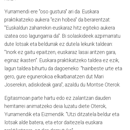
Yurramendi ere "oso gustura" ari da. Euskara
praktikatzeko aukera "ezin hobea" da berarentzat:
"Euskaldun zaharrekin euskaraz hitz egiteko aukera
izatea oso lagungarria da". Bi solaskideek azpimarratu
dute lotsak eta beldurrak ez dutela lekurik taldean:
"Inork ez gaitu epaitzen, euskaraz lasai aritzen gara,
eginaz ikasten". Euskara praktikatzeko taldea ez ezik,
lagun taldea bihurtu da dagoeneko: "hainbeste urte eta
gero, gure egunerokoa elkarbanatzen dut Mari
Joserekin, adiskideak gara", azaldu du Montse Oterok.
Egitasmoan parte hartu edo ez zalantzan dauden
herritarrei animatzeko deia luzatu diete Oterok,
Yurramendik eta Eizmendik. "Utzi ditzatela beldur eta
lotsak alde batera, eta etor daitezela euskara