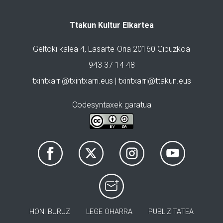
Ttakun Kultur Elkartea
Geltoki kalea 4, Lasarte-Oria 20160 Gipuzkoa
943 37 14 48
txintxarri@txintxarri.eus | txintxarri@ttakun.eus
Codesyntaxek garatua
HONI BURUZ
LEGE OHARRA
PUBLIZITATEA