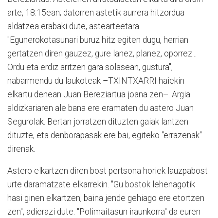
arte, 18:15ean; datorren astetik aurrera hitzordua
aldatzea erabaki dute, astearteetara.
"Egunerokotasunari buruz hitz egiten dugu, herrian
gertatzen diren gauzez, gure lanez, planez, oporrez...
Ordu eta erdiz aritzen gara solasean, gustura",
nabarmendu du laukoteak –TXINTXARRI haiekin
elkartu denean Juan Bereziartua joana zen–. Argia
aldizkariaren ale bana ere eramaten du astero Juan
Segurolak. Bertan jorratzen dituzten gaiak lantzen
dituzte, eta denborapasak ere bai, egiteko "errazenak"
direnak.
Astero elkartzen diren bost pertsona horiek lauzpabost
urte daramatzate elkarrekin. "Gu bostok lehenagotik
hasi ginen elkartzen, baina jende gehiago ere etortzen
zen", adierazi dute. "Polimaitasun iraunkorra" da euren