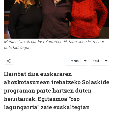
Montse Oterok eta Eva Yurramendik Mari Jose Eizmendi
dute bidelagun.
Entzun
Itzuli
Hainbat dira euskararen
ahozkotasunean trebatzeko Solaskide
programan parte hartzen duten
herritarrak. Egitasmoa "oso
lagungarria" zaie euskaltegian