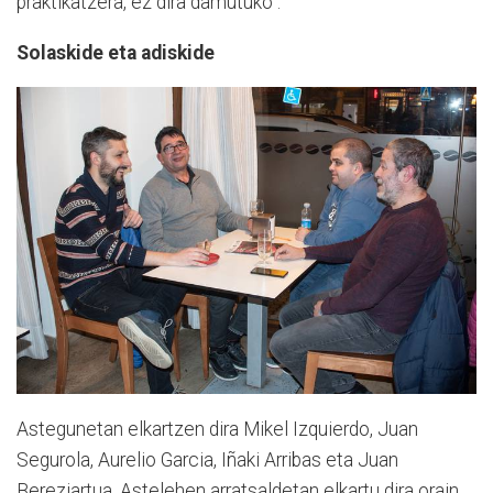
praktikatzera, ez dira damutuko".
Solaskide eta adiskide
Astegunetan elkartzen dira Mikel Izquierdo, Juan
Segurola, Aurelio Garcia, Iñaki Arribas eta Juan
Bereziartua. Astelehen arratsaldetan elkartu dira orain