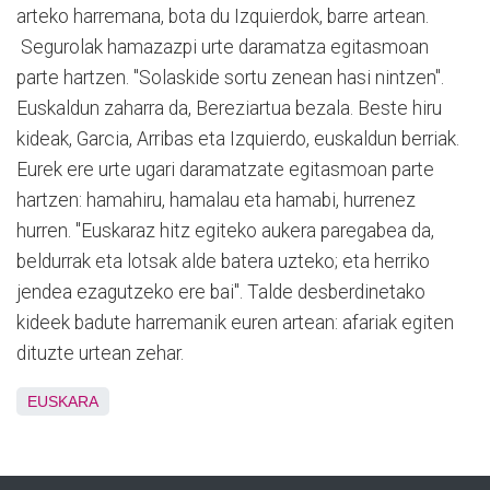
arteko harremana, bota du Izquierdok, barre artean.
Segurolak hamazazpi urte daramatza egitasmoan
parte hartzen. "Solaskide sortu zenean hasi nintzen".
Euskaldun zaharra da, Bereziartua bezala. Beste hiru
kideak, Garcia, Arribas eta Izquierdo, euskaldun berriak.
Eurek ere urte ugari daramatzate egitasmoan parte
hartzen: hamahiru, hamalau eta hamabi, hurrenez
hurren. "Euskaraz hitz egiteko aukera paregabea da,
beldurrak eta lotsak alde batera uzteko; eta herriko
jendea ezagutzeko ere bai". Talde desberdinetako
kideek badute harremanik euren artean: afariak egiten
dituzte urtean zehar.
EUSKARA