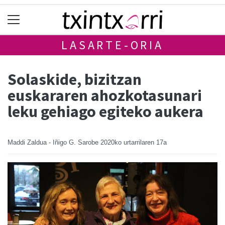
LASARTE-ORIA
Solaskide, bizitzan
euskararen ahozkotasunari
leku gehiago egiteko aukera
Maddi Zaldua - Iñigo G. Sarobe
2020ko urtarrilaren 17a