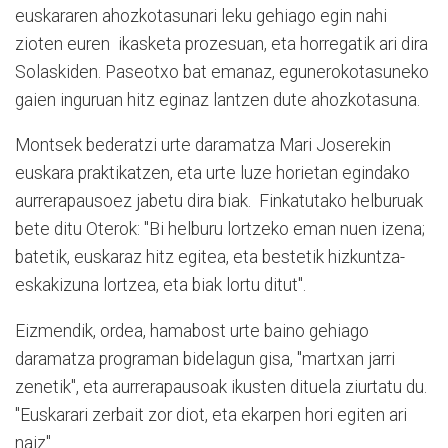
euskararen ahozkotasunari leku gehiago egin nahi
zioten euren ikasketa prozesuan, eta horregatik ari dira
Solaskiden. Paseotxo bat emanaz, egunerokotasuneko
gaien inguruan hitz eginaz lantzen dute ahozkotasuna.
Montsek bederatzi urte daramatza Mari Joserekin
euskara praktikatzen, eta urte luze horietan egindako
aurrerapausoez jabetu dira biak. Finkatutako helburuak
bete ditu Oterok: "Bi helburu lortzeko eman nuen izena;
batetik, euskaraz hitz egitea, eta bestetik hizkuntza-
eskakizuna lortzea, eta biak lortu ditut".
Eizmendik, ordea, hamabost urte baino gehiago
daramatza programan bidelagun gisa, "martxan jarri
zenetik", eta aurrerapausoak ikusten dituela ziurtatu du.
"Euskarari zerbait zor diot, eta ekarpen hori egiten ari
naiz".