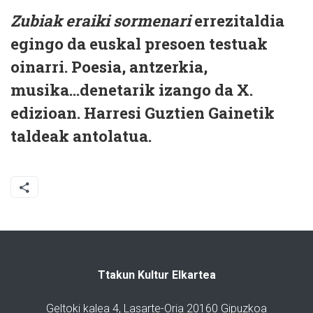
Zubiak eraiki sormenari
errezitaldia
egingo da euskal presoen testuak
oinarri. Poesia, antzerkia,
musika...denetarik izango da X.
edizioan. Harresi Guztien Gainetik
taldeak antolatua.
Ttakun Kultur Elkartea
Geltoki kalea 4, Lasarte-Oria 20160 Gipuzkoa