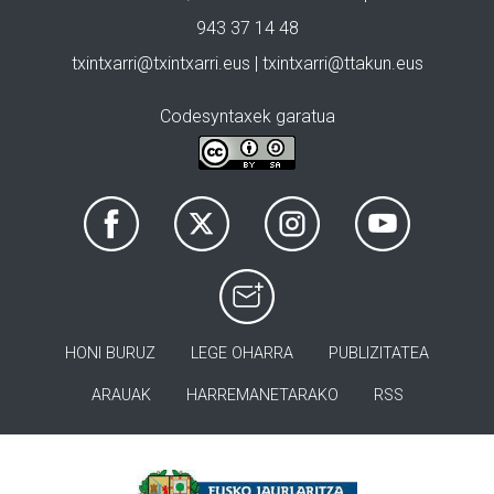
943 37 14 48
txintxarri@txintxarri.eus | txintxarri@ttakun.eus
Codesyntaxek garatua
HONI BURUZ
LEGE OHARRA
PUBLIZITATEA
ARAUAK
HARREMANETARAKO
RSS