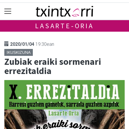
LASARTE-ORIA
2020/01/04
19:30ean
IKUSKIZUNA
Zubiak eraiki sormenari
errezitaldia